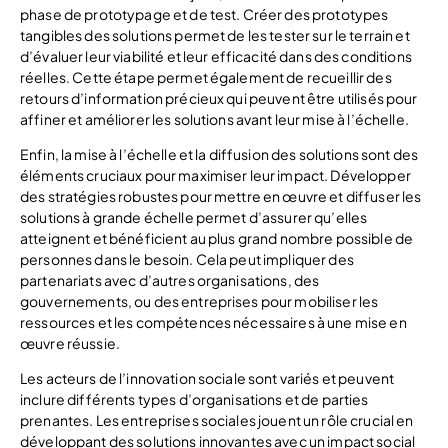
phase de prototypage et de test. Créer des prototypes
tangibles des solutions permet de les tester sur le terrain et
d’évaluer leur viabilité et leur efficacité dans des conditions
réelles. Cette étape permet également de recueillir des
retours d’information précieux qui peuvent être utilisés pour
affiner et améliorer les solutions avant leur mise à l’échelle.
Enfin, la mise à l’échelle et la diffusion des solutions sont des
éléments cruciaux pour maximiser leur impact. Développer
des stratégies robustes pour mettre en œuvre et diffuser les
solutions à grande échelle permet d’assurer qu’elles
atteignent et bénéficient au plus grand nombre possible de
personnes dans le besoin. Cela peut impliquer des
partenariats avec d’autres organisations, des
gouvernements, ou des entreprises pour mobiliser les
ressources et les compétences nécessaires à une mise en
œuvre réussie.
Les acteurs de l’innovation sociale sont variés et peuvent
inclure différents types d’organisations et de parties
prenantes. Les entreprises sociales jouent un rôle crucial en
développant des solutions innovantes avec un impact social