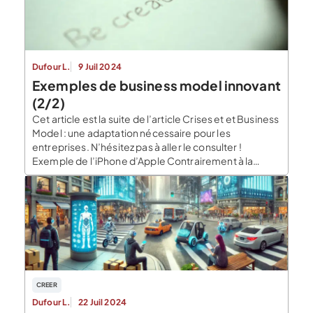
Dufour L.
9 Juil 2024
Exemples de business model innovant
(2/2)
Cet article est la suite de l’article Crises et et Business
Model : une adaptation nécessaire pour les
entreprises. N’hésitez pas à aller le consulter !
Exemple de l’iPhone d’Apple Contrairement à la
croyance populaire, en 2007, lorsque Steve Jobs
lance l’iPhone 1, il n’était absolument pas supérieur à
ses concurrents sur le plan technologique, […]
CREER
Dufour L.
22 Juil 2024