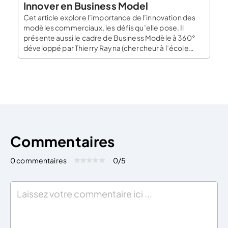
Innover en Business Model
Cet article explore l’importance de l’innovation des
modèles commerciaux, les défis qu’elle pose. Il
présente aussi le cadre de Business Modèle à 360°
développé par Thierry Rayna (chercheur à l’école
Polytechnique) et Ludmila Striukova (professeur à
l’Univerty College of London) pour aider les
entreprises à naviguer dans cette complexité. La
transformation numérique et ses effets […]
Commentaires
0 commentaires
0
/5
Évaluez cet article:
Donner une note