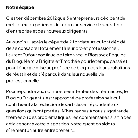
Notre équipe
C’est en décembre 2012 que 3 entrepreneurs décident de
mettre leur expérience du terrain au service des créateurs
d’entreprise et des nouveaux dirigeants.
Aujourd’hui, après le départ de 2 fondateurs qui ont décidé
de se consacrer totalement à leur projet professionnel,
Laurent Dufour continue de faire vivre le Blog avec l’équipe
du Blog. Merci à Brigitte et Timothée pour le temps passé et
pour l’énergie mise au profit de ce blog, nous leur souhaitons
de réussir et de s’épanouir dans leur nouvelle vie
professionnelle.
Pour répondre aux nombreuses attentes des internautes, le
Blog du Dirigeant s’est rapproché de professionnels qui
contribuent à la rédaction des articles et répondent aux
questions qui sont posées. N’hésitez pas à nous suggérer de
thèmes ou des problématiques, les commentaires à la fin des
articles sont à votre disposition, votre question aidera
sûrement un autre entrepreneur…