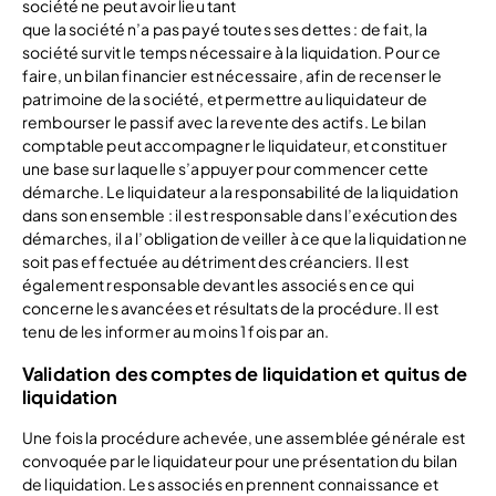
société ne peut avoir lieu tant
que la société n’a pas payé toutes ses dettes : de fait, la
société survit le temps nécessaire à la liquidation. Pour ce
faire, un bilan financier est nécessaire, afin de recenser le
patrimoine de la société, et permettre au liquidateur de
rembourser le passif avec la revente des actifs. Le bilan
comptable peut accompagner le liquidateur, et constituer
une base sur laquelle s’appuyer pour commencer cette
démarche. Le liquidateur a la responsabilité de la liquidation
dans son ensemble : il est responsable dans l’exécution des
démarches, il a l’obligation de veiller à ce que la liquidation ne
soit pas effectuée au détriment des créanciers. Il est
également responsable devant les associés en ce qui
concerne les avancées et résultats de la procédure. Il est
tenu de les informer au moins 1 fois par an.
Validation des comptes de liquidation et quitus de
liquidation
Une fois la procédure achevée, une assemblée générale est
convoquée par le liquidateur pour une présentation du bilan
de liquidation. Les associés en prennent connaissance et