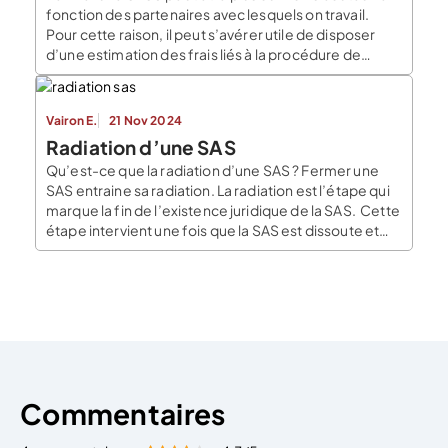
fonction des partenaires avec lesquels on travail.
Pour cette raison, il peut s’avérer utile de disposer
d’une estimation des frais liés à la procédure de
fermeture avant de s’y engager. La connaissance
préalable de ces frais permet de les anticiper et, par
la même occasion, […]
Vairon E.
21 Nov 2024
Radiation d’une SAS
Qu’est-ce que la radiation d’une SAS ? Fermer une
SAS entraine sa radiation. La radiation est l’étape qui
marque la fin de l’existence juridique de la SAS. Cette
étape intervient une fois que la SAS est dissoute et
liquidée. C’est l’étape de fermeture de la SAS. Ainsi,
les étapes pour fermer une SAS sont les suivantes : […]
Commentaires