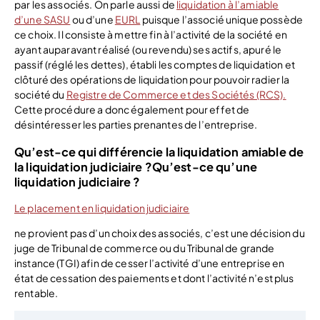
par les associés. On parle aussi de
liquidation à l’amiable
d’une SASU
ou d’une
EURL
puisque l’associé unique possède
ce choix. Il consiste à mettre fin à l’activité de la société en
ayant auparavant réalisé (ou revendu) ses actifs, apuré le
passif (réglé les dettes), établi les comptes de liquidation et
clôturé des opérations de liquidation pour pouvoir radier la
société du
Registre de Commerce et des Sociétés (RCS).
Cette procédure a donc également pour effet de
désintéresser les parties prenantes de l’entreprise.
Qu’est-ce qui différencie la liquidation amiable de
la liquidation judiciaire ?Qu’est-ce qu’une
liquidation judiciaire ?
Le placement en liquidation judiciaire
ne provient pas d’un choix des associés, c’est une décision du
juge de Tribunal de commerce ou du Tribunal de grande
instance (TGI) afin de cesser l’activité d’une entreprise en
état de cessation des paiements et dont l’activité n’est plus
rentable.