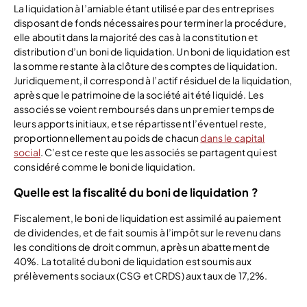
La liquidation à l’amiable étant utilisée par des entreprises
disposant de fonds nécessaires pour terminer la procédure,
elle aboutit dans la majorité des cas à la constitution et
distribution d’un boni de liquidation. Un boni de liquidation est
la somme restante à la clôture des comptes de liquidation.
Juridiquement, il correspond à l’actif résiduel de la liquidation,
après que le patrimoine de la société ait été liquidé. Les
associés se voient remboursés dans un premier temps de
leurs apports initiaux, et se répartissent l’éventuel reste,
proportionnellement au poids de chacun
dans le capital
social
. C’est ce reste que les associés se partagent qui est
considéré comme le boni de liquidation.
Quelle est la fiscalité du boni de liquidation ?
Fiscalement, le boni de liquidation est assimilé au paiement
de dividendes, et de fait soumis à l’impôt sur le revenu dans
les conditions de droit commun, après un abattement de
40%. La totalité du boni de liquidation est soumis aux
prélèvements sociaux (CSG et CRDS) aux taux de 17,2%.