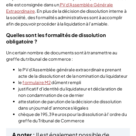
elle est consignée dans un
PV d’Assemblée Générale
Extraordinaire
. En plus de la décision de dissolution interne à
la société, des formalités administratives sont à accomplir
afin de pouvoir procéder à la liquidation à l’amiable.
Quelles sont les formalités de dissolution
obligatoire ?
Un certain nombre de documents sont à transmettre au
greffe du tribunal de commerce :
le PV d’Assemblée générale extraordinaire prenant
acte de la dissolution et de la nomination du liquidateur
le
formulaire M2
dûment rempli
justificatif d’identité du liquidateur et déclaration de
non condamnation de ce dernier
attestation de parution de la décision de dissolution
dans un journal d’annonces légales
chèque de 195,39 euros pour la dissolution à l’ordre du
greffe du Tribunal de Commerce
A noter :
Il est également possible de