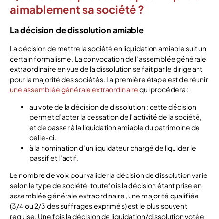
aimablement sa société ?
La décision de dissolution amiable
La décision de mettre la société en liquidation amiable suit un
certain formalisme. La convocation de l’assemblée générale
extraordinaire en vue de la dissolution se fait par le dirigeant
pour la majorité des sociétés. La première étape est de réunir
une assemblée générale extraordinaire
qui procédera :
au vote de la décision de dissolution : cette décision
permet d’acter la cessation de l’activité de la société,
et de passer à la liquidation amiable du patrimoine de
celle-ci.
à la nomination d’un liquidateur chargé de liquider le
passif et l’actif.
Le nombre de voix pour valider la décision de dissolution varie
selon le type de société, toutefois la décision étant prise en
assemblée générale extraordinaire, une majorité qualifiée
(3/4 ou 2/3 des suffrages exprimés) est le plus souvent
requise. Une fois la décision de liquidation/dissolution votée