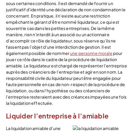
sous certaines conditions. Il est demandé de fournir un
justificatif d’identité une déclaration de non condamnation le
concernant. En pratique, il n’existe aucune restriction
empêchant le gérant d’être nommé liquidateur, ce qui est
souvent le cas dans les petites entreprises. De la même
manière, rien n’interdit à un associé ou un actionnaire
d’accomplir ce rôle de liquidateur, sous réserve qu’ils ne
fassent pas l’objet d’une interdiction de gestion. Il est
également possible de nommer
une personne morale
pour
jouer ce rôle dans le cadre de la procédure de liquidation
amiable. Le liquidateur est chargé de représenter l’entreprise
auprès des créanciers de l’entreprise et agir en son nom. La
responsabilité civile du liquidateur peut être engagée pour
faute personnelle en cas de non-respect de la procédure de
liquidation, ou dans l’hypothèse ou des créanciers de
l’entreprise resteraient avec des créances impayées une fois
la liquidation effectuée.
Liquider l’entreprise à l’amiable
La liquidation amiable d’une