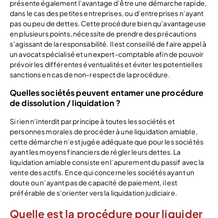
présente également l’avantage d’être une démarche rapide,
dans le cas des petites entreprises, ou d’entreprises n’ayant
pas ou peu de dettes. Cette procédure bien qu’avantageuse
en plusieurs points, nécessite de prendre des précautions
s’agissant de la responsabilité. Il est conseillé de faire appel à
un avocat spécialisé et un expert-comptable afin de pouvoir
prévoir les différentes éventualités et éviter les potentielles
sanctions en cas de non-respect de la procédure.
Quelles sociétés peuvent entamer une procédure
de dissolution / liquidation ?
Si rien n’interdit par principe à toutes les sociétés et
personnes morales de procéder à une liquidation amiable,
cette démarche n’est jugée adéquate que pour les sociétés
ayant les moyens financiers de régler leurs dettes. La
liquidation amiable consiste en l’apurement du passif avec la
vente des actifs. En ce qui concerne les sociétés ayant un
doute ou n’ayant pas de capacité de paiement, il est
préférable de s’orienter vers la liquidation judiciaire.
Quelle est la procédure pour liquider