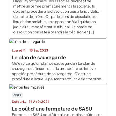
Dans l’hypothèse où les associés décident de
mettre un terme prématurément à la société, ils
doivent procéder à la dissolution puis à la liquidation
de cette dernière. On parle alors de dissolution et
liquidation amiable, en opposition à la liquidation
judiciaire, imposée par le tribunal. La phase de
dissolution consiste à prendre la décision en […]
Lusset M.
13 Sep 2023
Le plan de sauvegarde
Qu’est-ce qu’un plan de sauvegarde ? Le plan de
sauvegarde s’inscrit dans la procédure collective
appelée procédure de sauvegarde. C’est une
procédure à laquelle peuvent recourir les entreprises
en difficultés financières avérées, mais qui ne font
pas l’objet d’une cessation des paiements. Cela
signifie que, malgré la situation financière complexe,
GERER
l’entreprise continue de régler ses […]
Dufour L.
14 Août 2024
Le coût d’une fermeture de SASU
Fermer une SASU peut être plus ou moins coûteux en