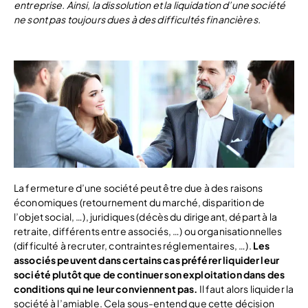
entreprise. Ainsi, la dissolution et la liquidation d’une société
ne sont pas toujours dues à des difficultés financières.
La fermeture d’une société peut être due à des raisons
économiques (retournement du marché, disparition de
l’objet social, …), juridiques (décès du dirigeant, départ à la
retraite, différents entre associés, …) ou organisationnelles
(difficulté à recruter, contraintes réglementaires, …).
Les
associés peuvent dans certains cas préférer liquider leur
société plutôt que de continuer son exploitation dans des
conditions qui ne leur conviennent pas.
Il faut alors liquider la
société à l’amiable. Cela sous-entend que cette décision