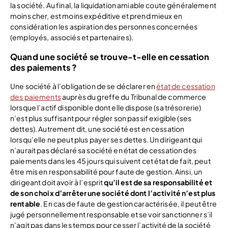
la société. Au final, la liquidation amiable coute généralement
moins cher, est moins expéditive et prend mieux en
considération les aspiration des personnes concernées
(employés, associés et partenaires).
Quand une société se trouve-t-elle en cessation
des paiements ?
Une société à l’obligation de se déclarer en
état de cessation
des paiements
auprès du greffe du Tribunal de commerce
lorsque l’actif disponible dont elle dispose (sa trésorerie)
n’est plus suffisant pour régler son passif exigible (ses
dettes). Autrement dit, une société est en cessation
lorsqu’elle ne peut plus payer ses dettes. Un dirigeant qui
n’aurait pas déclaré sa société en état de cessation des
paiements dans les 45 jours qui suivent cet état de fait, peut
être mis en responsabilité pour faute de gestion. Ainsi, un
dirigeant doit avoir à l’esprit
qu’il est de sa responsabilité et
de son choix d’arrêter une société dont l’activité n’est plus
rentable
. En cas de faute de gestion caractérisée, il peut être
jugé personnellement responsable et se voir sanctionner s’il
n’agit pas dans les temps pour cesser l’activité de la société