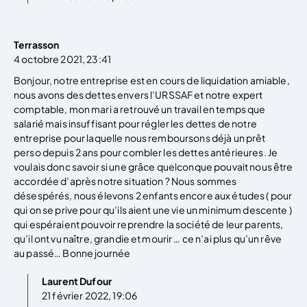
Terrasson
4 octobre 2021, 23:41
Bonjour, notre entreprise est en cours de liquidation amiable,
nous avons des dettes envers l’URSSAF et notre expert
comptable, mon mari a retrouvé un travail en temps que
salarié mais insuffisant pour régler les dettes de notre
entreprise pour laquelle nous remboursons déjà un prêt
perso depuis 2 ans pour combler les dettes antérieures. Je
voulais donc savoir si une grâce quelconque pouvait nous être
accordée d’après notre situation ? Nous sommes
désespérés, nous élevons 2 enfants encore aux études ( pour
qui on se prive pour qu’ils aient une vie un minimum descente )
qui espéraient pouvoir reprendre la société de leur parents,
qu’il ont vu naître, grandie et mourir … ce n’ai plus qu’un rêve
au passé… Bonne journée
Laurent Dufour
21 février 2022, 19:06