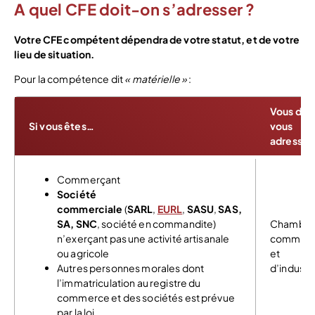
A quel CFE doit-on s’adresser ?
Votre CFE compétent dépendra de votre statut, et de votre
lieu de situation.
Pour la compétence dit
« matérielle »
:
Vous dev
Si vous êtes…
vous
adresser
Commerçant
Société
commerciale
(
SARL
,
EURL
,
SASU
,
SAS,
SA,
SNC
, société en commandite)
Chambre
n’exerçant pas une activité artisanale
commer
ou agricole
et
Autres personnes morales dont
d’industr
l’immatriculation au registre du
commerce et des sociétés est prévue
par la loi