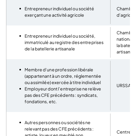
Entrepreneur individuel ou société
Chambre
exerçant une activité agricole
d’agricul
Chambre
Entrepreneur individuel ou société,
nationale
immatriculé au registre des entreprises
la batelle
de la batellerie artisanale
artisanal
Membre d’une profession libérale
(appartenant à un ordre, réglementée
ou assimilée) exercée à titre individuel
URSSAF
Employeur dont l’entreprise ne relève
pas des CFE précédents : syndicats,
fondations, etc.
Autres personnes ou sociétés ne
relevant pas des CFE précédents :
Centre d
artiste, loueur en meublé non