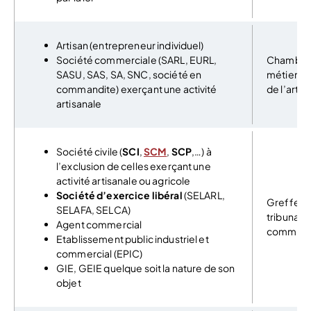
Artisan (entrepreneur individuel)
Société commerciale (SARL, EURL,
Chambre
SASU, SAS, SA, SNC, société en
métiers e
commandite) exerçant une activité
de l’artis
artisanale
Société civile (
SCI
,
SCM
,
SCP
,…) à
l’exclusion de celles exerçant une
activité artisanale ou agricole
Société d’exercice libéral
(SELARL,
Greffe d
SELAFA, SELCA)
tribunal 
Agent commercial
commer
Etablissement public industriel et
commercial (EPIC)
GIE, GEIE quelque soit la nature de son
objet