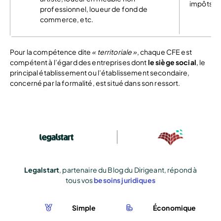
impôts
professionnel, loueur de fond de
commerce, etc.
Pour la compétence dite
« territoriale »
, chaque CFE est
compétent à l’égard des entreprises dont
le siège social
, le
principal établissement ou l’établissement secondaire,
concerné par la formalité, est situé dans son ressort.
Legalstart
, partenaire du Blog du Dirigeant, répond à
tous vos
besoins juridiques
Simple
Économique