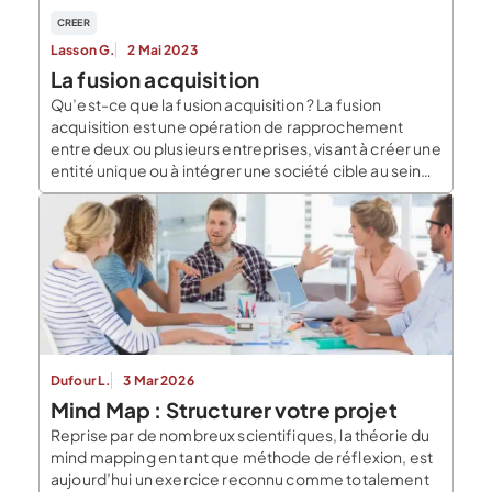
CREER
Lasson G.
2 Mai 2023
La fusion acquisition
Qu’est-ce que la fusion acquisition ? La fusion
acquisition est une opération de rapprochement
entre deux ou plusieurs entreprises, visant à créer une
entité unique ou à intégrer une société cible au sein
d’une entreprise existante. Cette stratégie peut
permettre aux entreprises d’atteindre des objectifs
de croissance, de renforcer leur positionnement sur
un marché ou de […]
Dufour L.
3 Mar 2026
Mind Map : Structurer votre projet
Reprise par de nombreux scientifiques, la théorie du
mind mapping en tant que méthode de réflexion, est
aujourd’hui un exercice reconnu comme totalement