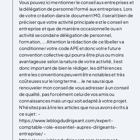
Vous pouvez ici mentionner le conseil aux entreprises et
la délégation de personnel formé aux entreprises. Lors
de votre création dans le document M0, il serait bien de
préciser que votre activité principale est le conseil en
entreprise et que de manière occasionnelle ou en
activité secondaire délégation de personnel,
formation, ... Attention la rédaction de ce libeller va
conditionner votre code APE et donc votre future
convention collective qui pourra être plus ou moins
avantageuse selon la nature de votre activité, il est
donc important de bien le rédiger, les différences
entre les conventions peuvent être notables et très
coûteuses sur le long terme... Je ne saurai que
renouveler mon conseil de vous adresser à un conseil
de qualité, pas forcément celui de vos amis ou
connaissances mais un qui soit adapté à votre projet.
N'hésitez pas à lire les articles que nous avons écrits à
ce sujet : -
https://www.leblogdudirigeant.com/expert-
comptable-role-essentiel-aupres-dirigeants-
entreprise/ -
https://www.leblogdudirigeant.com/comment-