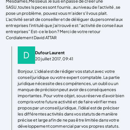
Mesdames,Messieus Je suis en passe de créer une
SASU,toutes ls peces sont fournis , au niveau de l'activité ,se
pose un problème, pouvez vous m'aider s'il vous plait.
L'activité serait de conseiller et de déléguer du personnel aux
entreprises l'intitulé que j'ai trouvé est:"activité de conseil aux
entreprises" Est-ce le bon ? Merci de votre retour
Cordialement David ATTAR
Dufour Laurent
20 juillet 2017, 09:41
Bonjour, L'idéal est de rédiger vos statut avec votre
conseil juridique ou votre expert comptable. La partie
juridique nécessite des compétences, un oubli ou un
manque de précision peut avoir des conséquences
importantes. Pour votre objet, sous réserve d'avoir bien
compris votre future activité et de faire vérifier mes
propos par un conseil juridique, l'idéal est de préciser
les différentes activités dans vos statuts de manière
précise et large afin de ne pas être limitée dans votre
développement commercial par vos propres statuts.