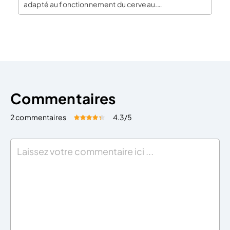
adapté au fonctionnement du cerveau.
Contrairement à d’autres méthodes, le mind
mapping stimulerait l’ensemble de nos capacités
cognitives, comme la rêverie, l’imagination, la
logique, mais aussi la faculté d’obtenir une vision
globale des […]
Commentaires
2 commentaires
4.3
/5
Évaluez cet article:
Donner une note