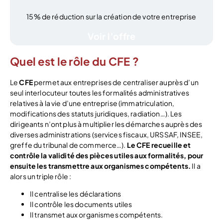
15% de réduction sur la création de votre entreprise
Voir l’offre
Quel est le rôle du CFE ?
Le
CFE
permet aux entreprises de centraliser auprès d’un
seul interlocuteur toutes les formalités administratives
relatives à la vie d’une entreprise (immatriculation,
modifications des statuts juridiques, radiation…). Les
dirigeants n’ont plus à multiplier les démarches auprès des
diverses administrations (services fiscaux, URSSAF, INSEE,
greffe du tribunal de commerce…).
Le CFE recueille et
contrôle la validité des pièces utiles aux formalités, pour
ensuite les transmettre aux organismes compétents.
Il a
alors un triple rôle :
Il centralise les déclarations
Il contrôle les documents utiles
Il transmet aux organismes compétents.