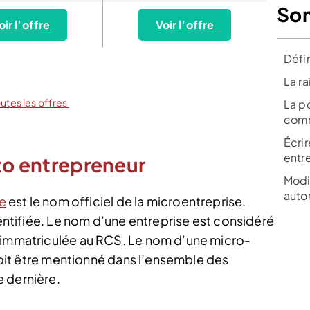
So
oir l’offre
Voir l’offre
Défin
La r
outes les offres
La po
comm
Écrir
entr
uto entrepreneur
Modif
auto
e
est le nom officiel de la microentreprise.
dentifiée. Le nom d’une entreprise est considéré
t immatriculée au RCS. Le nom d’une micro-
 doit être mentionné dans l’ensemble des
 dernière.