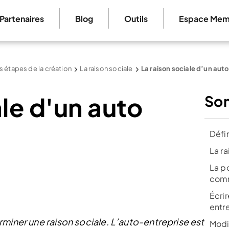
Partenaires
Blog
Outils
Espace Mem
 étapes de la création
La raison sociale
La raison sociale d’un aut
ale d'un auto
So
Défin
La r
La po
comm
Écrir
entr
rminer une raison sociale.
L’auto-entreprise est
Modif