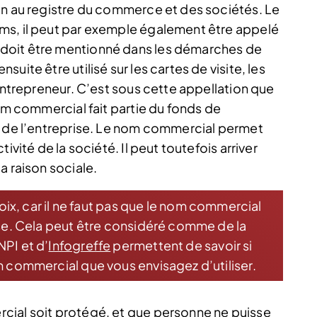
on au registre du commerce et des sociétés. Le
ms, il peut par exemple également être appelé
doit être mentionné dans les démarches de
uite être utilisé sur les cartes de visite, les
’entrepreneur. C’est sous cette appellation que
nom commercial fait partie du fonds de
r de l’entreprise. Le nom commercial permet
ivité de la société. Il peut toutefois arriver
a raison sociale.
choix, car il ne faut pas que le nom commercial
rise. Cela peut être considéré comme de la
NPI et d’
Infogreffe
permettent de savoir si
om commercial que vous envisagez d’utiliser.
cial soit protégé, et que personne ne puisse