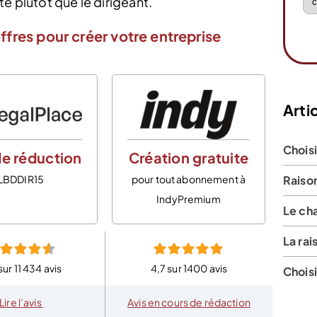
é plutôt que le dirigeant.
ffres pour créer votre entreprise
Artic
Choisi
e réduction
Création gratuite
LBDDIR15
pour tout abonnement à
Raison
IndyPremium
Le ch
La rai
sur 11 434 avis
4,7 sur 1400 avis
Choisi
Lire l’avis
Avis en cours de rédaction