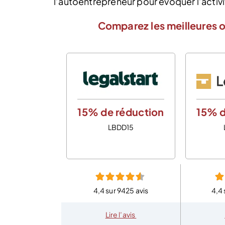
l’autoentrepreneur pour évoquer l’activit
Comparez les meilleures o
15% de réduction
15% d
LBDD15
4,4 sur 9425 avis
4,4 
Lire l’avis