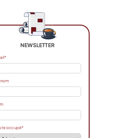
NEWSLETTER
ail*
énom
om
ste occupé*