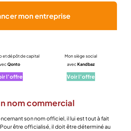
ancer mon entreprise
 et dépôt de capital
Mon siège social
vec
Qonto
avec
Kandbaz
ir l’offre
Voir l’offre
r un nom commercial
cernant son nom officiel, il lui est tout à fait
ur être officialisé, il doit être déterminé au