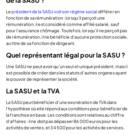
de la SASU ?
Le
président de la SASU voit son régime social
différer en
fonction de sa rémunération : lorsqu’il perçoit une
rémunération, il est considéré comme affilié salarié, sauf
pour l’assurance chômage. Toutefois, lorsqu’il ne perçoit pas
de rémunération, il ne bénéficie d’aucune protection sociale,
au titre de sa fonction de dirigeant.
Quel représentant légal pour la SASU ?
Une SASU ne peut avoir qu’un seul et unique président, mais il
est possible de créer dans les statuts d’autres organes ayant
le pouvoir de représenter la société.
La SASU et la TVA
La SASU peut bénéficier d’une exonération de TVA dans
l’hypothèse où elle répond aux conditions pour bénéficier de
la franchise en base. Les conditions sont relatives au chiffre
d’affaires : il ne doit pas dépasser 86 000 euros pour les
activités de ventes, et 34 500 pour les activités de services.