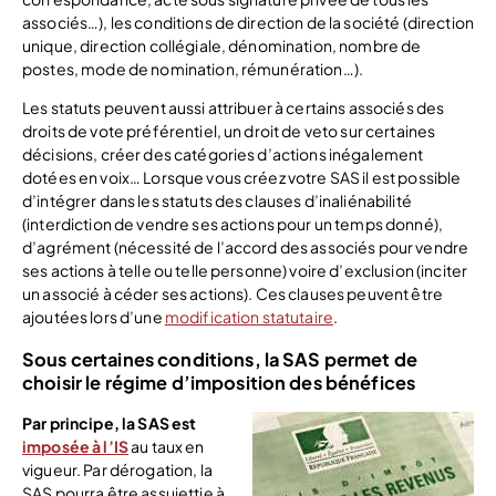
associés…), les conditions de direction de la société (direction
unique, direction collégiale, dénomination, nombre de
postes, mode de nomination, rémunération…).
Les statuts peuvent aussi attribuer à certains associés des
droits de vote préférentiel, un droit de veto sur certaines
décisions, créer des catégories d’actions inégalement
dotées en voix… Lorsque vous créez votre SAS il est possible
d’intégrer dans les statuts des clauses d’inaliénabilité
(interdiction de vendre ses actions pour un temps donné),
d’agrément (nécessité de l’accord des associés pour vendre
ses actions à telle ou telle personne) voire d’exclusion (inciter
un associé à céder ses actions). Ces clauses peuvent être
ajoutées lors d’une
modification statutaire
.
Sous certaines conditions, la SAS permet de
choisir le régime d’imposition des bénéfices
Par principe, la SAS est
imposée à l’IS
au taux en
vigueur. Par dérogation, la
SAS pourra être assujettie à