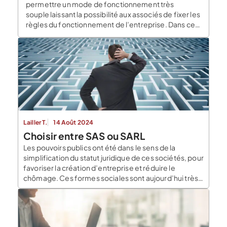
permettre un mode de fonctionnement très
souple laissant la possibilité aux associés de fixer les
règles du fonctionnement de l’entreprise. Dans cet
article, Le […]
Lailler T.
14 Août 2024
Choisir entre SAS ou SARL
Les pouvoirs publics ont été dans le sens de la
simplification du statut juridique de ces sociétés, pour
favoriser la création d’entreprise et réduire le
chômage. Ces formes sociales sont aujourd’hui très
proches. Quels critères doit-on prendre en compte
pour faire son choix ? Le Blog du Dirigeant vous
apporte les réponses. SARL/SAS : des similitudes […]