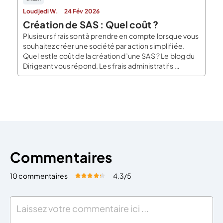
Loudjedi W.
24 Fév 2026
Création de SAS : Quel coût ?
Plusieurs frais sont à prendre en compte lorsque vous
souhaitez créer une société par action simplifiée.
Quel est le coût de la création d’une SAS ? Le blog du
Dirigeant vous répond. Les frais administratifs
Comme pour toute création de société, vous aurez à
votre charge des frais administratifs obligatoires.
Toutes les démarches et formalités […]
Commentaires
10 commentaires
4.3
/5
Évaluez cet article:
Donner une note