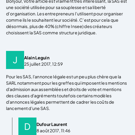
Bonjour, Votre article est vraiment très intéressant, la SAS est
une société utilisée pour sa souplesse et sa liberté
d’organisation. Les entrepreneurs l’utilisent pour organiser
comme ils le souhaitent leur société. C’est pour cela que
désormais, plus de 40% (chiffre Insee) des créateurs
choisissent la SAS comme structure juridique.
Alain Leguin
25 juillet 2017, 12:59
Pour les SAS, l'annonce légale est un peu plus chère que la
SARL notamment pour les greffes qui imposent les mentions
d'admission aux assemblées et droits de vote et mentions
des clauses d'agréments toutefois certains modèles
d'annonces légales permettent de cadrer les coûts de
lancement d'une SAS.
Dufour Laurent
8 août 2017, 11:46