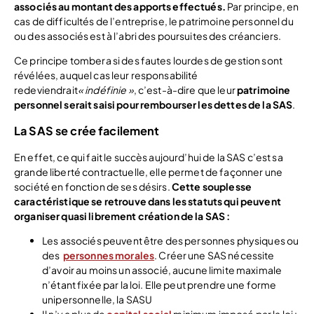
associés au montant des apports effectués.
Par principe, en
cas de difficultés de l’entreprise, le patrimoine personnel du
ou des associés est à l’abri des poursuites des créanciers.
Ce principe tombera si des fautes lourdes de gestion sont
révélées, auquel cas leur responsabilité
redeviendrait
« indéfinie »
, c’est-à-dire que leur
patrimoine
personnel serait saisi pour rembourser les dettes de la SAS
.
La SAS se crée facilement
En effet, ce qui fait le succès aujourd’hui de la SAS c’est sa
grande liberté contractuelle, elle permet de façonner une
société en fonction de ses désirs.
Cette souplesse
caractéristique se retrouve dans les statuts qui peuvent
organiser quasi librement création de la SAS :
Les associés peuvent être des personnes physiques ou
des
personnes morales
. Créer une SAS nécessite
d’avoir au moins un associé, aucune limite maximale
n’étant fixée par la loi. Elle peut prendre une forme
unipersonnelle, la SASU
Il n’y a plus de
capital social
minimum imposé par la loi :