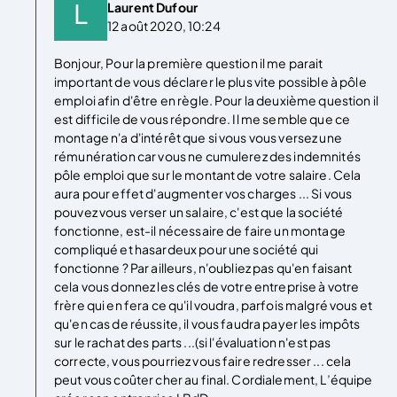
Laurent Dufour
12 août 2020, 10:24
Bonjour, Pour la première question il me parait
important de vous déclarer le plus vite possible à pôle
emploi afin d'être en règle. Pour la deuxième question il
est difficile de vous répondre. Il me semble que ce
montage n'a d'intérêt que si vous vous versez une
rémunération car vous ne cumulerez des indemnités
pôle emploi que sur le montant de votre salaire. Cela
aura pour effet d'augmenter vos charges ... Si vous
pouvez vous verser un salaire, c'est que la société
fonctionne, est-il nécessaire de faire un montage
compliqué et hasardeux pour une société qui
fonctionne ? Par ailleurs, n'oubliez pas qu'en faisant
cela vous donnez les clés de votre entreprise à votre
frère qui en fera ce qu'il voudra, parfois malgré vous et
qu'en cas de réussite, il vous faudra payer les impôts
sur le rachat des parts ...(si l'évaluation n'est pas
correcte, vous pourriez vous faire redresser ... cela
peut vous coûter cher au final. Cordialement, L’équipe