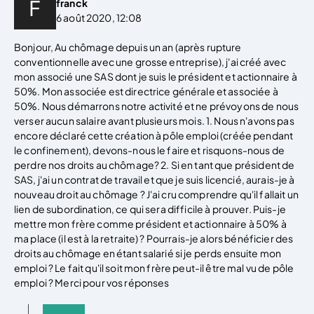
franck
6 août 2020, 12:08
Bonjour, Au chômage depuis un an (après rupture
conventionnelle avec une grosse entreprise), j'ai créé avec
mon associé une SAS dont je suis le président et actionnaire à
50%. Mon associée est directrice générale et associée à
50%. Nous démarrons notre activité et ne prévoyons de nous
verser aucun salaire avant plusieurs mois. 1. Nous n'avons pas
encore déclaré cette création à pôle emploi (créée pendant
le confinement), devons-nous le faire et risquons-nous de
perdre nos droits au chômage? 2. Si en tant que président de
SAS, j'ai un contrat de travail et que je suis licencié, aurais-je à
nouveau droit au chômage ? J'ai cru comprendre qu'il fallait un
lien de subordination, ce qui sera difficile à prouver. Puis-je
mettre mon frère comme président et actionnaire à 50% à
ma place (il est à la retraite) ? Pourrais-je alors bénéficier des
droits au chômage en étant salarié si je perds ensuite mon
emploi ? Le fait qu'il soit mon frère peut-il être mal vu de pôle
emploi ? Merci pour vos réponses