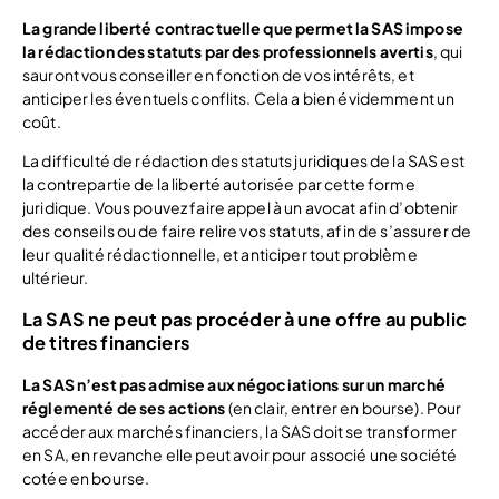
La grande liberté contractuelle que permet la SAS impose
la rédaction des statuts par des professionnels avertis
, qui
sauront vous conseiller en fonction de vos intérêts, et
anticiper les éventuels conflits. Cela a bien évidemment un
coût.
La difficulté de rédaction des statuts juridiques de la SAS est
la contrepartie de la liberté autorisée par cette forme
juridique. Vous pouvez faire appel à un avocat afin d’obtenir
des conseils ou de faire relire vos statuts, afin de s’assurer de
leur qualité rédactionnelle, et anticiper tout problème
ultérieur.
La SAS ne peut pas procéder à une offre au public
de titres financiers
La SAS n’est pas admise aux négociations sur un marché
réglementé de ses actions
(en clair, entrer en bourse). Pour
accéder aux marchés financiers, la SAS doit se transformer
en SA, en revanche elle peut avoir pour associé une société
cotée en bourse.