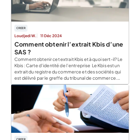
CREER
Loudjedi W.
11 Déc 2024
Comment obtenir l’extrait Kbis d’une
SAS ?
Comment obtenir cet extrait Kbis et à quoi sert-il? Le
Kbis : Carte d’identité de l’entreprise Le Kbis est un
extrait du registre du commerce et des sociétés qui
est délivré par le greffe du tribunal de commerce.
Grâce à ce document, votre société a une réelle
existence légale et officielle et justifie son inscription
[…]
CREER