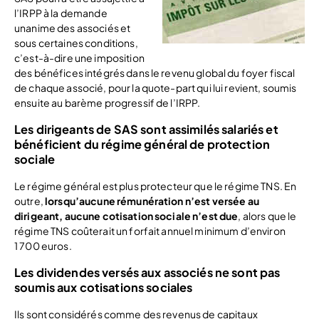
l’IRPP à la demande
unanime des associés et
sous certaines conditions,
c’est-à-dire une imposition
des bénéfices intégrés dans le revenu global du foyer fiscal
de chaque associé, pour la quote-part qui lui revient, soumis
ensuite au barème progressif de l’IRPP.
Les dirigeants de SAS sont assimilés salariés et
bénéficient du régime général de protection
sociale
Le régime général est plus protecteur que le régime TNS. En
outre,
lorsqu’aucune rémunération n’est versée au
dirigeant, aucune cotisation sociale n’est due
, alors que le
régime TNS coûterait un forfait annuel minimum d’environ
1 700 euros.
Les dividendes versés aux associés ne sont pas
soumis aux cotisations sociales
Ils sont considérés comme des revenus de capitaux