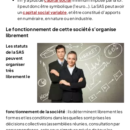
il peut donc être symbolique (1 euro…). La SAS peut avoir
un
capital social variable
, et être constitué d’apports
en numéraire, en nature ou en industrie.
Le fonctionnement de cette société s’organise
librement
Les statuts
de la SAS
peuvent
organiser
très
librement le
fonctionnement de la société
: ils déterminent librement les
formes et les conditions dans lesquelles sont prises les
décisions collectives (assemblées réunies, consultation par
correspondance, acte sous signature privée de tous les