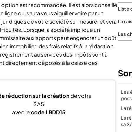
 option est recommandée. Il est alors conseillé
Liste
 ligne qui saura vous aiguiller voire par un
s juridiques de votre société sur mesure, et sera
La rai
fficultés. Lorsque la société implique un
Les c
commissaire aux apports peut engendrer un coût
n immobilier, des frais relatifs à la rédaction
enregistrement au services des impôts sont à
sont directement déposés à la caisse des
So
Les 
e réduction sur la création
de votre
poss
SAS
La r
avec le
code LBDD15
La ré
sa 
Voir l’offre