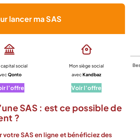
ur lancer ma SAS
Bes
capital social
Mon siège social
vec
Qonto
avec
Kandbaz
ir l’offre
Voir l’offre
’une SAS : est ce possible de
ent ?
r votre SAS en ligne et bénéficiez des