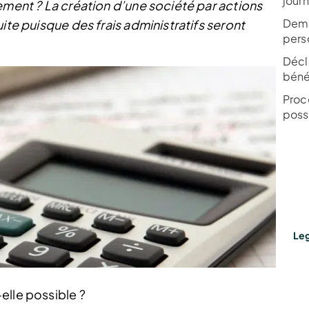
jour
ement ? La création d’une société par actions
Dema
ite puisque des frais administratifs seront
pers
Décla
bénéf
Proc
poss
Leg
elle possible ?