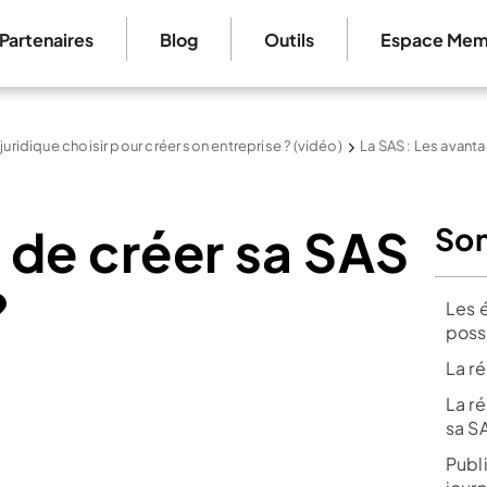
Partenaires
Blog
Outils
Espace Mem
 juridique choisir pour créer son entreprise ? (vidéo)
La SAS : Les avant
e de créer sa SAS
So
?
Les 
poss
La r
La ré
sa 
Publi