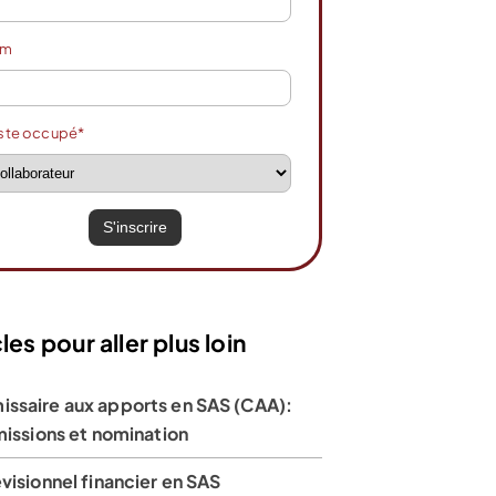
om
ir l’offre
Voir l’offre
ste occupé*
les pour aller plus loin
ssaire aux apports en SAS (CAA):
missions et nomination
visionnel financier en SAS