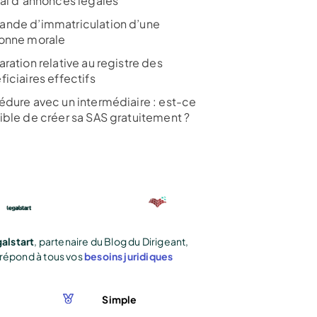
nal d’annonces légales
nde d’immatriculation d’une
onne morale
ration relative au registre des
iciaires effectifs
édure avec un intermédiaire : est-ce
ible de créer sa SAS gratuitement ?
alstart
, partenaire du Blog du Dirigeant,
répond à tous vos
besoins juridiques
Simple