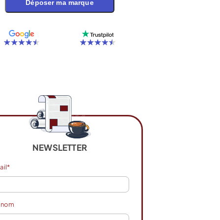
Déposer ma marque
réation
20% de
fferte
réduction
NEWSLETTER
LBDD20
ail*
sur 1267 avis
4,8 sur 3526 avis
énom
Lire l’avis