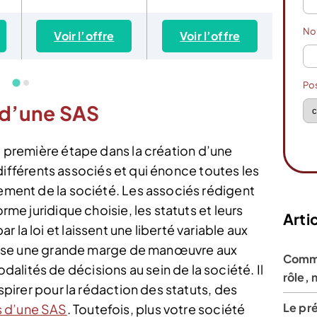
N
Voir l’offre
Voir l’offre
Vo
Po
 d’une SAS
a première étape dans la création d’une
es différents associés et qui énonce toutes les
nement de la société. Les associés rédigent
orme juridique choisie, les statuts et leurs
Artic
 la loi et laissent une liberté variable aux
 laisse une grande marge de manœuvre aux
Commi
lités de décisions au sein de la société. Il
rôle, 
nspirer pour la rédaction des statuts, des
Le pré
s d’une SAS
. Toutefois, plus votre société