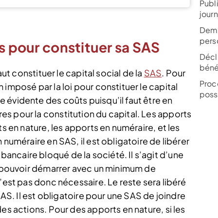
Publi
jour
Dema
pers
ts pour constituer sa SAS
Décla
bénéf
aut constituer le capital social de la
SAS
. Pour
Proc
imposé par la loi pour constituer le capital
poss
 évidente des coûts puisqu’il faut être en
s pour la constitution du capital. Les apports
ts en nature, les apports en numéraire, et les
 numéraire en SAS, il est obligatoire de libérer
ncaire bloqué de la société. Il s’agit d’une
it pouvoir démarrer avec un minimum de
n’est pas donc nécessaire. Le reste sera libéré
SAS. Il est obligatoire pour une SAS de joindre
es actions. Pour des apports en nature, si les