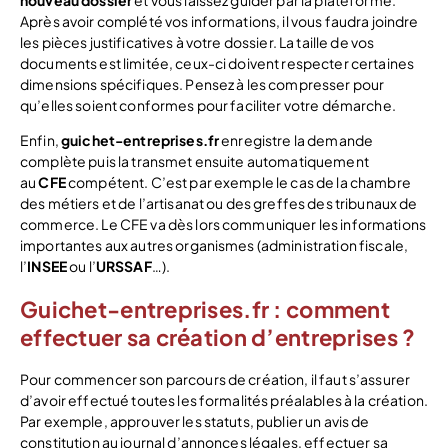
Après avoir complété vos informations, il vous faudra joindre
les pièces justificatives à votre dossier. La taille de vos
documents est limitée, ceux-ci doivent respecter certaines
dimensions spécifiques. Pensez à les compresser pour
qu’elles soient conformes pour faciliter votre démarche.
Enfin,
guichet-entreprises.fr
enregistre la demande
complète puis la transmet ensuite automatiquement
au
CFE
compétent. C’est par exemple le cas de la chambre
des métiers et de l’artisanat ou des greffes des tribunaux de
commerce. Le CFE va dès lors communiquer les informations
importantes aux autres organismes (administration fiscale,
l’
INSEE
ou l’
URSSAF
…).
Guichet-entreprises.fr : comment
effectuer sa création d’entreprises ?
Pour commencer son parcours de création, il faut s’assurer
d’avoir effectué toutes les formalités préalables à la création.
Par exemple, approuver les statuts, publier un avis de
constitution au journal d’annonces légales, effectuer sa