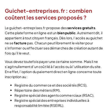
Guichet-entreprises.fr : combien
coûtent les services proposés ?
Le guichet-entreprises.fr propose des
services gratuits
.
Cette plateforme en ligne est un
bien public
. Autrement dit, il
appartient à tout citoyen français. Dès lors, l’accès au guichet
ne se
facture
pas. Chacun peut librement le visiter pour
s’informer ou effectuer ses démarches de création autant de
fois qu’il le veut.
Vous devez toutefois payer une certaine somme. Mais il ne
s’agit nullement d’un coût lié à l’accès ou à l’utilisation du site.
En effet, l’option du paiement direct en ligne concerne toute
inscription au :
Registre du commerce et des sociétés (RCS),
Répertoire des métiers (RM),
Registre spécial des agents commerciaux (RSAC),
Registre spécial des entreprises individuelles à
responsabilité limitée (RSEIRL).