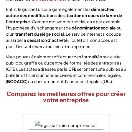
Enfin, le guichet unique gère également les
démarches
autour des modifications de situation en cours de la vie de
l’entreprise
. Comme mouvement social, on a par exemple
l’hypothèse d’un changement de
dénomination sociale
ou
d’un
transfert du siège social
. Le service internet s’occupe
aussi de
la cessation d’activité
. Toutefois, son accès est
pour l’instant réservé au micro entrepreneur.
Vous pouvez également effectuer ces formalités sur le site
public du greffe ou du centre de formalités des entreprises
(CFE). Les actes adressés par le
CFE
seront ensuite publiés au
bulletin officiel d’annonces civiles et commerciales légales
(
BODACC
) ou dans un journal d’annonces légales (
JAL
).
Comparez les meilleures offres pour créer
votre entreprise