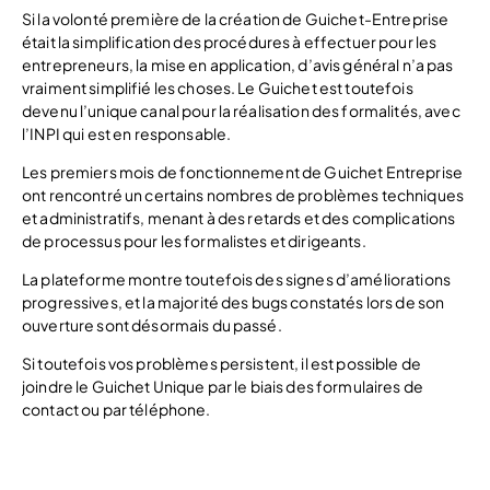
Si la volonté première de la création de Guichet-Entreprise
était la simplification des procédures à effectuer pour les
entrepreneurs, la mise en application, d’avis général n’a pas
vraiment simplifié les choses. Le Guichet est toutefois
devenu l’unique canal pour la réalisation des formalités, avec
l’INPI qui est en responsable.
Les premiers mois de fonctionnement de Guichet Entreprise
ont rencontré un certains nombres de problèmes techniques
et administratifs, menant à des retards et des complications
de processus pour les formalistes et dirigeants.
La plateforme montre toutefois des signes d’améliorations
progressives, et la majorité des bugs constatés lors de son
ouverture sont désormais du passé.
Si toutefois vos problèmes persistent, il est possible de
joindre le Guichet Unique par le biais des formulaires de
contact ou par téléphone.