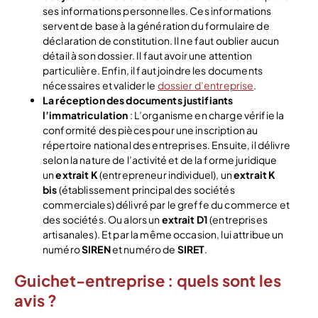
ses informations personnelles. Ces informations
servent de base à la génération du formulaire de
déclaration de constitution. Il ne faut oublier aucun
détail à son dossier. Il faut avoir une attention
particulière. Enfin, il faut joindre les documents
nécessaires et valider le
dossier d’entreprise
.
La réception des documents justifiants
l’immatriculation
: L’organisme en charge vérifie la
conformité des pièces pour une inscription au
répertoire national des entreprises. Ensuite, il délivre
selon la nature de l’activité et de la forme juridique
un
extrait K
(entrepreneur individuel), un
extrait K
bis
(établissement principal des sociétés
commerciales) délivré par le greffe du commerce et
des sociétés. Ou alors un
extrait D1
(entreprises
artisanales). Et par la même occasion, lui attribue un
numéro
SIREN
et numéro de
SIRET
.
Guichet-entreprise : quels sont les
avis ?