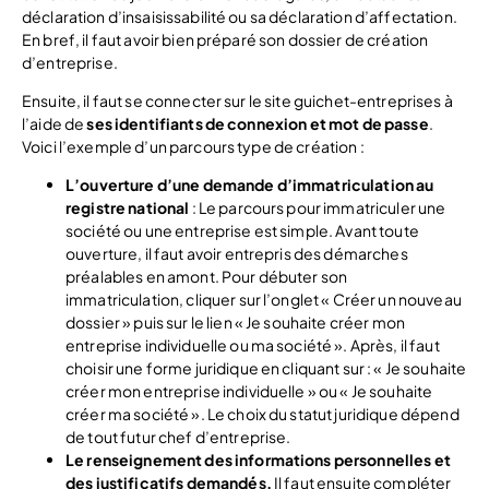
déclaration d’insaisissabilité ou sa déclaration d’affectation.
En bref, il faut avoir bien préparé son dossier de création
d’entreprise.
Ensuite, il faut se connecter sur le site guichet-entreprises à
l’aide de
ses identifiants de connexion et mot de passe
.
Voici l’exemple d’un parcours type de création :
L’ouverture d’une demande d’immatriculation au
registre national
: Le parcours pour immatriculer une
société ou une entreprise est simple. Avant toute
ouverture, il faut avoir entrepris des démarches
préalables en amont. Pour débuter son
immatriculation, cliquer sur l’onglet « Créer un nouveau
dossier » puis sur le lien « Je souhaite créer mon
entreprise individuelle ou ma société ». Après, il faut
choisir une forme juridique en cliquant sur : « Je souhaite
créer mon entreprise individuelle » ou « Je souhaite
créer ma société ». Le choix du statut juridique dépend
de tout futur chef d’entreprise.
Le renseignement des informations personnelles et
des justificatifs demandés.
Il faut ensuite compléter