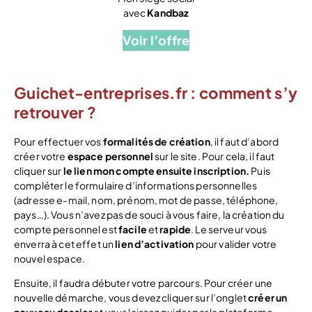
avec
Kandbaz
Voir l’offre
Guichet-entreprises.fr : comment s’y
retrouver ?
Pour effectuer vos
formalités de création
, il faut d’abord
créer votre
espace personnel
sur le site. Pour cela, il faut
cliquer sur
le lien mon compte ensuite inscription.
Puis
compléter le formulaire d’informations personnelles
(adresse e-mail, nom, prénom, mot de passe, téléphone,
pays…). Vous n’avez pas de souci à vous faire, la création du
compte personnel est
facile
et
rapide
. Le serveur vous
enverra à cet effet un
lien d’activation
pour valider votre
nouvel espace.
Ensuite, il faudra débuter votre parcours. Pour créer une
nouvelle démarche, vous devez cliquer sur l’onglet
créer un
nouveau dossier
et vous laissez guider par la plateforme.