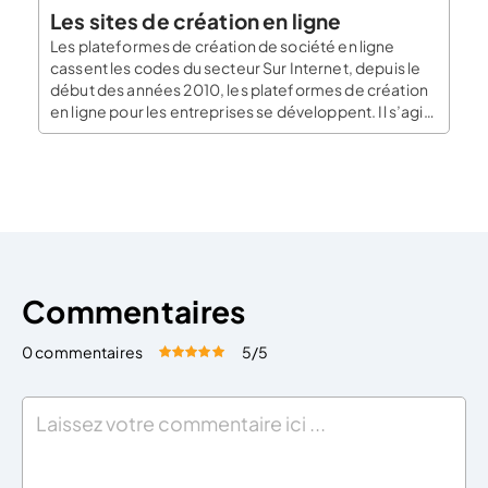
Les sites de création en ligne
Les plateformes de création de société en ligne
cassent les codes du secteur Sur Internet, depuis le
début des années 2010, les plateformes de création
en ligne pour les entreprises se développent. Il s’agit
de sites Web issus du monde des startup dites
“LegalTech” dont l’ambition est de casser les codes
du secteur du droit […]
Commentaires
0 commentaires
5
/5
Évaluez cet article:
Donner une note