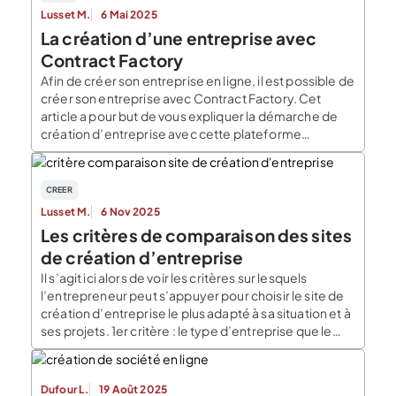
Lusset M.
6 Mai 2025
La création d’une entreprise avec
Contract Factory
Afin de créer son entreprise en ligne, il est possible de
créer son entreprise avec Contract Factory. Cet
article a pour but de vous expliquer la démarche de
création d’entreprise avec cette plateforme
juridique. Contract Factory est une plateforme
spécialisée dans l’accompagnement des
entrepreneurs dans les démarches de création, de
CREER
modification et de fermeture d’entreprise. […]
Lusset M.
6 Nov 2025
Les critères de comparaison des sites
de création d’entreprise
Il s’agit ici alors de voir les critères sur lesquels
l’entrepreneur peut s’appuyer pour choisir le site de
création d’entreprise le plus adapté à sa situation et à
ses projets. 1er critère : le type d’entreprise que le
site de création d’entreprise propose Ce critère est
le premier sur lequel l’utilisateur peut s’attarder pour
choisir son […]
Dufour L.
19 Août 2025