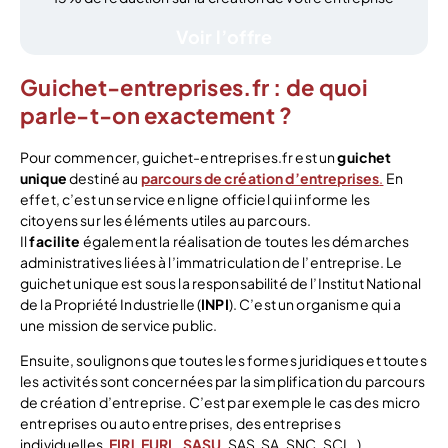
Voir l’offre
Guichet-entreprises.fr : de quoi
parle-t-on exactement ?
Pour commencer, guichet-entreprises.fr est un
guichet
unique
destiné au
parcours de création d’entreprises
.
En
effet, c’est un service en ligne officiel qui informe les
citoyens sur les éléments utiles au parcours.
Il
facilite
également la réalisation de toutes les démarches
administratives liées à l’immatriculation de l’entreprise. Le
guichet unique est sous la responsabilité de l’Institut National
de la Propriété Industrielle (
INPI
). C’est un organisme qui a
une mission de service public.
Ensuite, soulignons que toutes les formes juridiques et toutes
les activités sont concernées par la simplification du parcours
de création d’entreprise. C’est par exemple le cas des micro
entreprises ou auto entreprises, des entreprises
individuelles,
EIRl
,
EURL
,
SASU
, SAS, SA, SNC, SCI…)