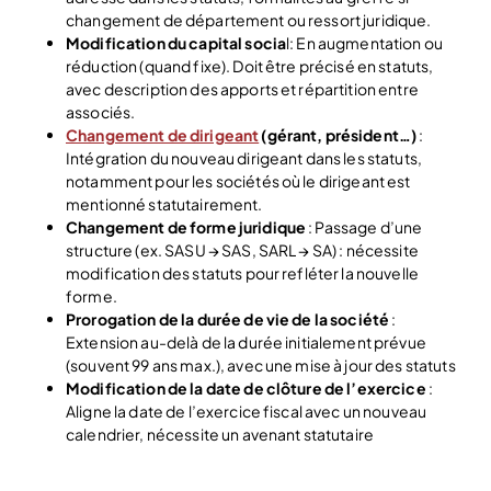
changement de département ou ressort juridique.
Modification du capital socia
l: En augmentation ou
réduction (quand fixe). Doit être précisé en statuts,
avec description des apports et répartition entre
associés.
Changement de dirigeant
(gérant, président…)
:
Intégration du nouveau dirigeant dans les statuts,
notamment pour les sociétés où le dirigeant est
mentionné statutairement.
Changement de forme juridique
: Passage d’une
structure (ex. SASU → SAS, SARL → SA) : nécessite
modification des statuts pour refléter la nouvelle
forme.
Prorogation de la durée de vie de la société
:
Extension au-delà de la durée initialement prévue
(souvent 99 ans max.), avec une mise à jour des statuts
Modification de la date de clôture de l’exercice
:
Aligne la date de l’exercice fiscal avec un nouveau
calendrier, nécessite un avenant statutaire