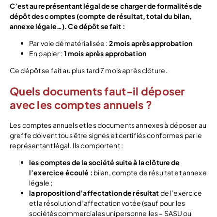
C’est au représentant légal de se charger de formalités de
dépôt des comptes (compte de résultat, total du bilan,
annexe légale…). Ce dépôt se fait :
Par voie dématérialisée :
2 mois après approbation
En papier :
1 mois après approbation
Ce dépôt se fait au plus tard 7 mois après clôture .
Quels documents faut-il déposer
avec les comptes annuels ?
Les comptes annuels et les documents annexes à déposer au
greffe doivent tous être signés et certifiés conformes par le
représentant légal. Ils comportent :
les comptes de la société suite à la clôture de
l’exercice écoulé :
bilan, compte de résultat et annexe
légale ;
la proposition d’affectation de résultat
de l’exercice
et la résolution d’affectation votée (sauf pour les
sociétés commerciales unipersonnelles – SASU ou