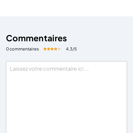
nombreux avantages à l’entrepreneur. Ainsi, pour
diverses raisons économiques, juridiques, fiscales ou
encore sociales, la […]
Commentaires
0 commentaires
4.3
/5
Évaluez cet article:
Donner une note