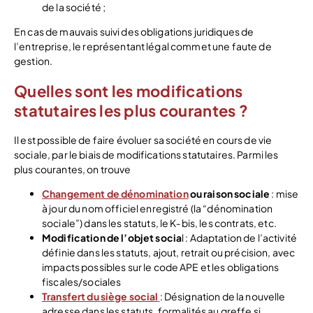
de la société ;
En cas de mauvais suivi des obligations juridiques de
l’entreprise, le représentant légal commet une faute de
gestion.
Quelles sont les modifications
statutaires les plus courantes ?
Il est possible de faire évoluer sa société en cours de vie
sociale, par le biais de modifications statutaires. Parmi les
plus courantes, on trouve
Changement de dénomination
ou raison sociale
: mise
à jour du nom officiel enregistré (la “dénomination
sociale”) dans les statuts, le K‑bis, les contrats, etc.
Modification de l’objet socia
l : Adaptation de l’activité
définie dans les statuts, ajout, retrait ou précision, avec
impacts possibles sur le code APE et les obligations
fiscales/sociales
Transfert du siège social
: Désignation de la nouvelle
adresse dans les statuts, formalités au greffe si