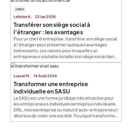
entité. Explications sur comment transformer une
SASU en EURL ! Pourquoi transformer sa SASU […]
CREER
Lefebre A.
22 Jan 2024
Transférer son siège social à
l’étranger : les avantages
Pour un chef d’entreprise, transférer son siège social
à l’étranger peut présenter quelques avantages
intéressants. Les raisons pour lesquelles un
entrepreneur souhaite installer son siège social dans
un pays étrangers peuvent être multiples. Il est par
exemple possible de profiter d’avantages fiscaux et
législatifs ou de conférer une certaine image de
Lusset M.
14 Août 2024
marque à l’entreprise en […]
Transformer une entreprise
individuelle en SASU
La SASU est une forme juridique très attractive pour
les entrepreneurs individuels (entreprise individuelle,
EIRL, microentreprise ou statut d’auto-entrepreneur)
désireux de créer une société. Pourquoi transformer
une entreprise individuelle en SASU ? Transformer
une entreprise individuelle en SASU confère de