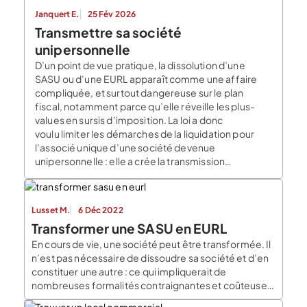
Janquert E.
25 Fév 2026
Transmettre sa société
unipersonnelle
D’un point de vue pratique, la dissolution d’une
SASU ou d’une EURL apparaît comme une affaire
compliquée, et surtout dangereuse sur le plan
fiscal, notamment parce qu’elle réveille les plus-
values en sursis d’imposition. La loi a donc
voulu limiter les démarches de la liquidation pour
l’associé unique d’une société devenue
unipersonnelle : elle a crée la transmission
universelle […]
Lusset M.
6 Déc 2022
Transformer une SASU en EURL
En cours de vie, une société peut être transformée. Il
n’est pas nécessaire de dissoudre sa société et d’en
constituer une autre : ce qui impliquerait de
nombreuses formalités contraignantes et coûteuses
dont la liquidation et la création d’une toute nouvelle