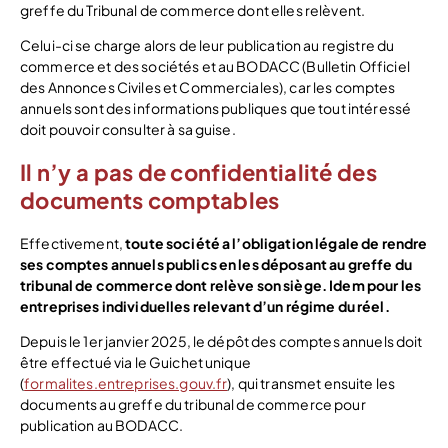
greffe du Tribunal de commerce dont elles relèvent.
Celui-ci se charge alors de leur publication au registre du
commerce et des sociétés et au BODACC (Bulletin Officiel
des Annonces Civiles et Commerciales), car les comptes
annuels sont des informations publiques que tout intéressé
doit pouvoir consulter à sa guise.
Il n’y a pas de confidentialité des
documents comptables
Effectivement,
toute société a l’obligation légale de rendre
ses comptes annuels publics en les déposant au greffe du
tribunal de commerce dont relève son siège. Idem pour les
entreprises individuelles relevant d’un régime du réel.
Depuis le 1er janvier 2025, le dépôt des comptes annuels doit
être effectué via le Guichet unique
(
formalites.entreprises.gouv.fr
), qui transmet ensuite les
documents au greffe du tribunal de commerce pour
publication au BODACC.