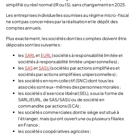
simplifié ou réel normal (IR ou IS), sans changement en 2025.
Les entreprises individuelles soumises au régime micro-fiscal
ne sont pas concernées par la réalisation et le dépôt des
comptes annuels.
Plus exactement, les sociétés dont les comptes doivent être
déposés sont les suivantes :
les
SARL
et
EURL
(sociétés à responsabilité limitée et
sociétés à responsabilité limitée unipersonnelles) ;
les
SAS
et
SASU
(sociétés par actions simplifiées et
sociétés par actions simplifiées unipersonnelles) ;
les sociétés en nom collectif (SNC) dont tous les
associés sont eux-mêmes des personnes morales ;
les sociétés d’exercice libéral (SEL), sous la forme de
SARL/EURL, de SAS/SASU ou de société en
commandite par actions (SCA) ;
les sociétés commerciales dont le siège est situé à
l’étranger, mais qui ont ouvert une ou plusieurs filiales
en France ;
les sociétés coopératives agricoles ;