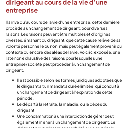
dirigeant au cours de la vie d’une
entreprise
Il arrive qu’au cours de la vie d’une entreprise, cette dernière
procède à un changement de dirigeant, pour diverses
raisons. Les raisons peuvent être multiples et d’origines
diverses, émanant du dirigeant, que cette cause relève de sa
volonté personnelle ou non, mais peut également provenir du
contexte ou encore des aléas de la vie. Voici ici exposée, une
liste non exhaustive des raisons pour lesquelles une
entreprise/société peut procéder à un changement de
dirigeant.
Il est possible selon les formes juridiques adoptées que
le dirigeant ait un mandat à durée limitée, qui conduit à
un changement de dirigeant à l’expiration de cette
période.
Le départ à la retraite, la maladie, ou le décès du
dirigeant
Une condamnation à une interdiction de gérer peut
également mener à un changement de dirigeant. Le