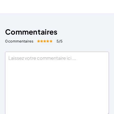
de l’enseigne commerciale La différence entre
dénomination, raison sociale, nom commercial et
enseigne Si […]
Commentaires
0 commentaires
5
/5
Évaluez cet article:
Donner une note