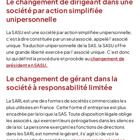
Le changement de dirigeant dans une
société par action simplifiée
unipersonnelle
La SASU est une société par action simplifiée unipersonnelle,
c’est à dire constituée par un seul associé, appelé l’associé
unique. Traduction unipersonnelle de la SAS, la SASU offre
une grande liberté exercée par l’associé unique. C’est donc
lui qui définit la procédure et procède au
changement de
président en SASU.
Le changement de gérant dans la
société à responsabilité limitée
La SARL est une des formes de sociétés commerciales les
plus utilisées en France. Cette forme d’entreprise est plus
encadrée par la loi que la SAS. Toute disposition légale oblige
les associés, qui exercent leurs prérogatives dans les silences
de la loi. La personne exerçant les fonctions de directions
dans les SARL est nommé le gérant, il s’agit ici de voir la
procédure afin de procéder au
changement de gérant en