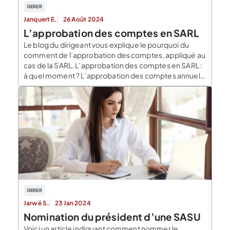
GERER
Janquert E.
26 Août 2024
L’approbation des comptes en SARL
Le blog du dirigeant vous explique le pourquoi du
comment de l’approbation des comptes, appliqué au
cas de la SARL. L’approbation des comptes en SARL :
à quel moment ? L’approbation des comptes annuels
doit être réalisée dans les six mois de la clôture de
l’exercice. Par exemple, si l’exercice de l’entreprise
est calé sur l’année civile […]
GERER
Jarwé S.
23 Jan 2024
Nomination du président d’une SASU
Voici un article indiquant comment nommer le