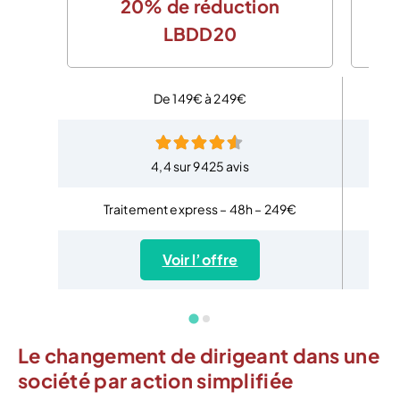
20% de réduction
LBDD20
De 149€ à 249€
4,4 sur 9425 avis
Traitement express – 48h – 249€
T
Voir l’offre
Le changement de dirigeant dans une
société par action simplifiée