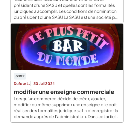
président d’une SASU et quelles sont les formalités
juridiques à accomplir. Les conditions de nomination
du président d’une SASU La SASU est une société par
action simplifiée avec un seul associé. L’associé
unique est décisionnaire dans tous les domaines et
c’est lui seul qui est compétent pour nommer […]
GERER
Dufour L.
30 Juil 2024
modifier une enseigne commerciale
Lorsqu’un commerce décide de créer, ajouter,
modifier ou même supprimer une enseigne elle doit
réaliser des formalités juridiques afin d’enregistrer la
demande auprès de l’administration. Dans cet article
nous présentons les démarches à suivre pour
modifier une enseigne commerciale. La modification