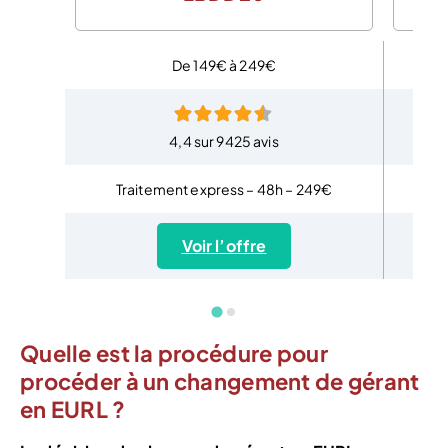
De 149€ à 249€
4,4 sur 9425 avis
Traitement express – 48h – 249€
T
Voir l’offre
Quelle est la procédure pour
procéder à un changement de gérant
en EURL ?