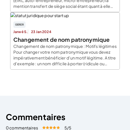
(EIRL, auto-entrepreneur, micro-entrepreneur) la
mention transfert de siège social étant quant à elle
utiliser pour le changement de la domiciliation des
sociétés (SARL, EURL, SASU, SAS, SCI, …). Les deux
formulations sont similaires. Toutefois quand on
GERER
transfère un siège social, on change l’adresse de son
Jarwé S.
23 Jan 2024
[…]
Changement de nom patronymique
Changement de nom patronymique : Motifs légitimes
Pour changer votre nom patronymique vous devez
impérativement bénéficier d’un motif légitime. A titre
d’exemple : un nom difficile à porter (ridicule ou
péjoratif), un nom très célèbre dans les médias et qui
porte une mauvaise réputation, un nom à consonance
étrangère, Vous souhaitez éviter l’extinction d’un nom
de famille […]
Commentaires
0 commentaires
5
/5
Évaluez cet article:
Donner une note