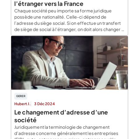
l’étranger vers la France
Chaque société peu importe sa forme juridique
possède une nationalité. Celle-ci dépend de
l’adresse du siège social. Si on effectue un transfert
de siège de social à l’étranger, on doit alors changer la
nationalité de la société et donc il y aura modification
des statuts. La procédure sera plus ou moins lourde si
la société […]
GERER
Hubert J.
3 Déc 2024
Le changement d’adresse d’une
société
Juridiquement la terminologie de changement
d’adresse concerne généralement les entreprises