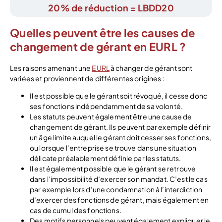
20% de réduction = LBDD20
Quelles peuvent être les causes de
changement de gérant en EURL ?
Les raisons amenant une
EURL
à changer de gérant sont
variées et proviennent de différentes origines :
Il est possible que le gérant soit révoqué, il cesse donc
ses fonctions indépendamment de sa volonté.
Les statuts peuvent également être une cause de
changement de gérant. Ils peuvent par exemple définir
un âge limite auquel le gérant doit cesser ses fonctions,
ou lorsque l’entreprise se trouve dans une situation
délicate préalablement définie par les statuts.
Il est également possible que le gérant se retrouve
dans l’impossibilité d’exercer son mandat. C’est le cas
par exemple lors d’une condamnation à l’interdiction
d’exercer des fonctions de gérant, mais également en
cas de cumul des fonctions.
Des motifs personnels peuvent également expliquer le