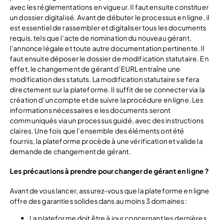
avec les réglementations en vigueur. Il faut ensuite constituer
un dossier digitalisé. Avant de débuter le processus en ligne, il
est essentiel de rassembler et digitaliser tous les documents
requis, tels que l’acte de nomination du nouveau gérant,
l’annonce légale et toute autre documentation pertinente. Il
faut ensuite déposer le dossier de modification statutaire. En
effet, le changement de gérant d’EURL entraîne une
modification des statuts. La modification statutaire se fera
directement sur la plateforme. Il suffit de se connecter via la
création d’un compte et de suivre la procédure en ligne. Les
informations nécessaires e les documents seront
communiqués via un processus guidé, avec des instructions
claires. Une fois que l’ensemble des éléments ont été
fournis, la plateforme procède à une vérification et valide la
demande de changement de gérant.
Les précautions à prendre pour changer de gérant en ligne ?
Avant de vous lancer, assurez-vous que la plateforme en ligne
offre des garanties solides dans au moins 3 domaines :
La plateforme doit être à jour concernant les dernières