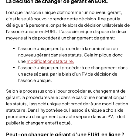
La décision de changer de gérant en EURL
Lorsque l’associé unique doit nommer un nouveau gérant,
c’est le seul à pouvoir prendre cette décision. Il ne peut la
déléguer à personne, on parle alors de décision unilatérale de
l’associé unique en EURL.
L’associé unique dispose de deux
moyens afin de procéder à un changement de gérant :
l’associé unique peut procéder à la nomination du
nouveau gérant dans les statuts. Cela implique donc
une
modification statutaire.
l’associé unique peut procéder à ce changement dans
un acte séparé, par le biais d’un PV de décision de
l’associé unique.
Selon le processus choisi pour procéder au changement de
gérant, la procédure varie : dans le cas d’une nomination par
les statuts, l’associé unique doit procéder à une modification
statutaire. Dans l’hypothèse ou l’associé unique a choisi de
procéder au changement par acte séparé dans un PV, il doit
publier le changement effectué.
Peut-on changer le gérant d’une EURL en ligne ?