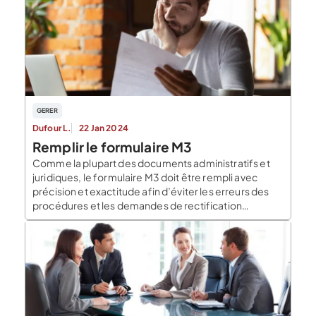
[…]
GERER
Dufour L.
22 Jan 2024
Remplir le formulaire M3
Comme la plupart des documents administratifs et
juridiques, le formulaire M3 doit être rempli avec
précision et exactitude afin d’éviter les erreurs des
procédures et les demandes de rectification
interminables. Dans cet article nous décrivons ce
qu’est le Cefa M3, quelle version utiliser ainsi que
quand et comment remplir un formulaire M3 ?
Qu’est-ce que le […]