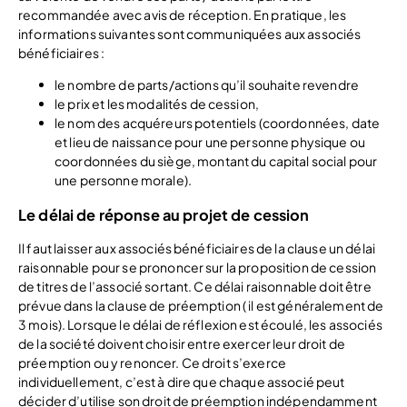
recommandée avec avis de réception. En pratique, les
informations suivantes sont communiquées aux associés
bénéficiaires :
le nombre de parts/actions qu’il souhaite revendre
le prix et les modalités de cession,
le nom des acquéreurs potentiels (coordonnées, date
et lieu de naissance pour une personne physique ou
coordonnées du siège, montant du capital social pour
une personne morale).
Le délai de réponse au projet de cession
Il faut laisser aux associés bénéficiaires de la clause un délai
raisonnable pour se prononcer sur la proposition de cession
de titres de l’associé sortant. Ce délai raisonnable doit être
prévue dans la clause de préemption ( il est généralement de
3 mois). Lorsque le délai de réflexion est écoulé, les associés
de la société doivent choisir entre exercer leur droit de
préemption ou y renoncer. Ce droit s’exerce
individuellement, c’est à dire que chaque associé peut
décider d’utilise son droit de préemption indépendamment