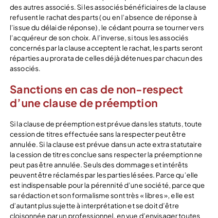
des autres associés. Si les associés bénéficiaires de la clause
refusent le rachat des parts ( ou en l’absence de réponse à
l’issue du délai de réponse) , le cédant pourra se tourner vers
l’acquéreur de son choix. A l’inverse, si tous les associés
concernés par la clause acceptent le rachat, les parts seront
réparties au prorata de celles déjà détenues par chacun des
associés.
Sanctions en cas de non-respect
d’une clause de préemption
Si la clause de préemption est prévue dans les statuts, toute
cession de titres effectuée sans la respecter peut être
annulée. Si la clause est prévue dans un acte extra statutaire
la cession de titres conclue sans respecter la préemption ne
peut pas être annulée. Seuls des dommages et intérêts
peuvent être réclamés par les parties lésées. Parce qu’elle
est indispensable pour la pérennité d’une société, parce que
sa rédaction et son formalisme sont très « libres », elle est
d’autant plus sujette à interprétation et se doit d’être
cloisonnée par un professionnel, en vue d’envisager toutes