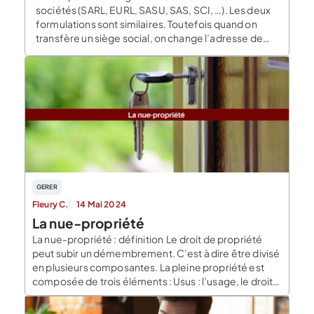
sociétés (SARL, EURL, SASU, SAS, SCI, …). Les deux
formulations sont similaires. Toutefois quand on
transfère un siège social, on change l’adresse de
son […]
GERER
Fleury C.
14 Mai 2024
La nue-propriété
La nue-propriété : définition Le droit de propriété
peut subir un démembrement. C’est à dire être divisé
en plusieurs composantes. La pleine propriété est
composée de trois éléments : Usus : l’usage, le droit
d’utiliser un bien, d’y habiter. Fructus : les fruits, le
droit de louer et de percevoir des loyers. Abusus : le