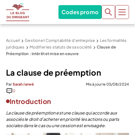
Codes promo
Accueil
Gestion et Comptabilité d’entreprise
Les formalités
juridiques
Modifier les statuts de sa société
Clause de
Préemption : intérêt et mise en oeuvre
La clause de préemption
Par
Sarah Jarwé
Mis à jour le 05/08/2024
0
Introduction
La clause de préemption est une clause qui accorde aux
associés le droit d’acheter en priorité les actions ou parts
sociales dans le cas ou une cession est envisagée.