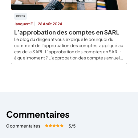
GERER
Janquert E.
26 Août 2024
L’approbation des comptes en SARL
Le blog du dirigeant vous explique le pourquoi du
comment de l’approbation des comptes, appliqué au
cas de la SARL. L’approbation des comptes en SARL :
à quel moment ? L’approbation des comptes annuels
doit être réalisée dans les six mois de la clôture de
l’exercice. Par exemple, si l’exercice de l’entreprise
est calé sur l’année civile […]
Commentaires
0 commentaires
5
/5
Évaluez cet article:
Donner une note