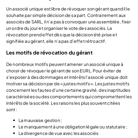
Un associé unique est libre de révoquer son gérant quand il le
souhaite par simple décision de sa part. Contrairement aux
associés de SARL, il n’a pas à convoquer une assemblée, fixer
un ordre du jour et organiser le vote des associés. La
révocation prend effet dès que la décision été prise et
signifiée au gérant, elle n’a pas d’effet rétroactif.
Les motifs de révocation du gérant
De nombreux motifs peuvent amener un associé unique à
choisir de révoquer le gérant de son EURL. Pour éviter de
s’exposer à des dommages et intérêts l’associé unique doit
motiver sa décision par de « justes motifs ». Les justes motifs
concernent les fautes d’une certaine gravité, des inaptitudes
caractérisées ou des comportements qui compromettent les
intérêts de la société. Les raisons les plus souvent citées
sont :
La mauvaise gestion ;
Le manquement à une obligation légale ou statutaire ;
La divergence de vue avec les associés.