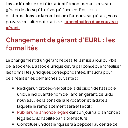
l’associé unique doit être attentif à nommer un nouveau
gérant dès lorsqu’il a révoqué l’ancien. Pour plus
d’informations sur la nomination d’un nouveau gérant, vous
pouvez consulter notre article :
la nomination d’un nouveau
gérant.
Changement de gérant d’EURL : les
formalités
Le changement d’un gérant nécessite la mise à jour du Kbis
de la société. L’associé unique devra par conséquent réaliser
les formalités juridiques correspondantes. Il faudra pour
cela réaliser les démarches suivantes :
Rédiger un procès-verbal de la décision de l’associé
unique indiquant le nom de l’ancien gérant, celui du
nouveau, les raisons de la révocation et la date à
laquelle le remplacement sera effectif ;
Publier une annonce légale
dans un journal d’annonces
légales (JAL) habilité par la préfecture ;
Constituer un dossier qui sera à déposer au centre de