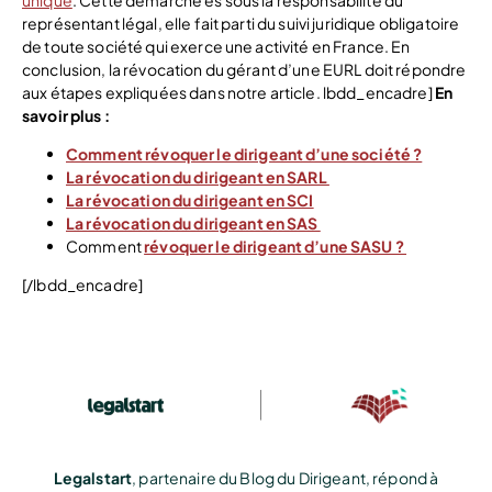
représentant légal, elle fait parti du suivi juridique obligatoire
de toute société qui exerce une activité en France. En
conclusion, la révocation du gérant d’une EURL doit répondre
aux étapes expliquées dans notre article. lbdd_encadre]
En
savoir plus :
Comment révoquer le dirigeant d’une société ?
La révocation du dirigeant en SARL
La révocation du dirigeant en SCI
La révocation du dirigeant en SAS
Comment
révoquer le dirigeant d’une SASU ?
[/lbdd_encadre]
Legalstart
, partenaire du Blog du Dirigeant, répond à