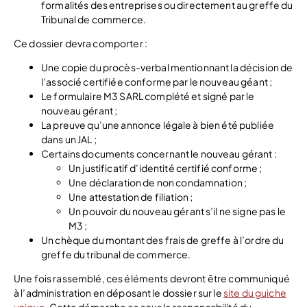
formalités des entreprises ou directement au greffe du
Tribunal de commerce.
Ce dossier devra comporter :
Une copie du procès-verbal mentionnant la décision de
l’associé certifiée conforme par le nouveau géant ;
Le formulaire M3 SARL complété et signé par le
nouveau gérant ;
La preuve qu’une annonce légale à bien été publiée
dans un JAL ;
Certains documents concernant le nouveau gérant :
Un justificatif d’identité certifié conforme ;
Une déclaration de non condamnation ;
Une attestation de filiation ;
Un pouvoir du nouveau gérant s’il ne signe pas le
M3 ;
Un chèque du montant des frais de greffe à l’ordre du
greffe du tribunal de commerce.
Une fois rassemblé, ces éléments devront être communiqué
à l’administration en déposant le dossier sur le
site du guiche
unique
. Cette démarche es sous la responsabilité du