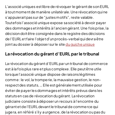
L’associé uniques est libre de révoquer le gérant de son EURL
à tout moment de manière unilatérale. Une révocation qui ne
s’appuierait pas sur de “justes motifs”, reste valable.
Toutefois l’associé unique expose sa société à devoir payer
des dommages et intérêts à l’ancien gérant. Une fois prise, la
décision doit être consignée dans le registre des décisions
de l’EURL et faire l’objet d’un procès-verbal qui devra être
joint au dossier à déposer sur le site
du guiche unique
La révocation du gérant d’EURL par le tribunal
La révocation du gérant d’EURL par un tribunal de commerce
est à la fois plus rare et plus complexe. Elle peut être utile
lorsque l’associé unique dispose de raisons légitimes
comme : le vol, la tromperie, la mauvaise gestion, le non-
respect des statuts, … Elle est généralement utilisée pour
éviter de payer les dommages et intérêts prévus dans les
statuts en cas de révocation du gérant. La révocation
judiciaire consiste à déposer un recours à l’encontre du
gérant et de l’EURL devant le tribunal de commerce qui
jugera, en référé s’il y a urgence, de la révocation ou pas du