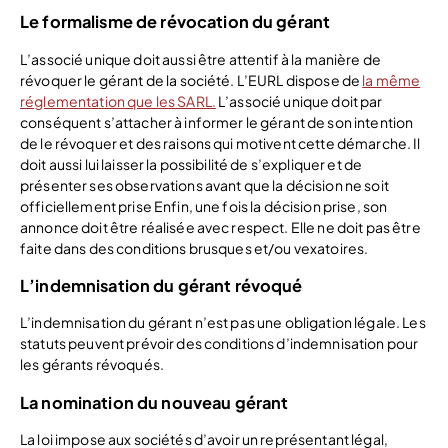
Le formalisme de révocation du gérant
L’associé unique doit aussi être attentif à la manière de
révoquer le gérant de la société. L’EURL dispose de
la même
réglementation que les SARL.
L’associé unique doit par
conséquent s’attacher à informer le gérant de son intention
de le révoquer et des raisons qui motivent cette démarche. Il
doit aussi lui laisser la possibilité de s’expliquer et de
présenter ses observations avant que la décision ne soit
officiellement prise Enfin, une fois la décision prise, son
annonce doit être réalisée avec respect. Elle ne doit pas être
faite dans des conditions brusques et/ou vexatoires.
L’indemnisation du gérant révoqué
L’indemnisation du gérant n’est pas une obligation légale. Les
statuts peuvent prévoir des conditions d’indemnisation pour
les gérants révoqués.
La nomination du nouveau gérant
La loi impose aux sociétés d’avoir un représentant légal,