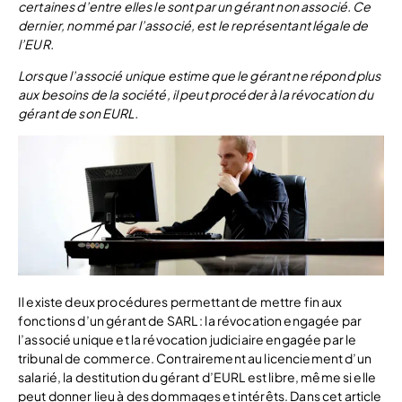
certaines d’entre elles le sont par un gérant non associé. Ce
dernier, nommé par l’associé, est le représentant légale de
l’EUR.
Lorsque l’associé unique estime que le gérant ne répond plus
aux besoins de la société, il peut procéder à la révocation du
gérant de son EURL.
Il existe deux procédures permettant de mettre fin aux
fonctions d’un gérant de SARL : la révocation engagée par
l’associé unique et la révocation judiciaire engagée par le
tribunal de commerce. Contrairement au licenciement d’un
salarié, la destitution du gérant d’EURL est libre, même si elle
peut donner lieu à des dommages et intérêts. Dans cet article