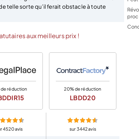
 telle sorte qu’il ferait obstacle à toute
Révo
proc
Conc
tutaires aux meilleurs prix !
 de réduction
20% de réduction
BDDIR15
LBDD20
r 4520 avis
sur 3442 avis