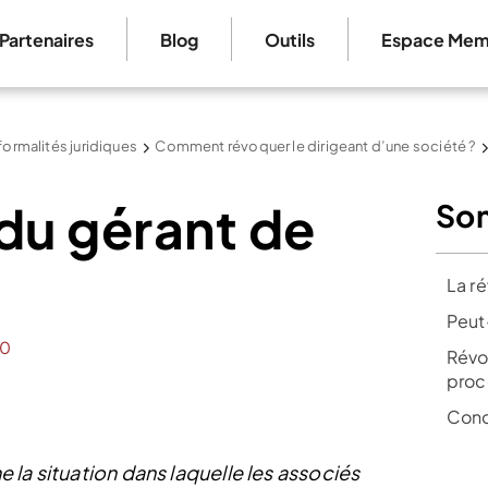
Partenaires
Blog
Outils
Espace Mem
formalités juridiques
Comment révoquer le dirigeant d’une société ?
du gérant de
So
La r
Peut
0
Révo
proc
Conc
 la situation dans laquelle les associés