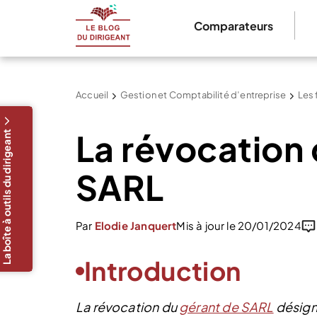
Comparateurs
Accueil
Gestion et Comptabilité d’entreprise
Les 
La révocation 
La boîte à outils du dirigeant
SARL
Par
Elodie Janquert
Mis à jour le 20/01/2024
Introduction
La révocation du
gérant de SARL
désigne