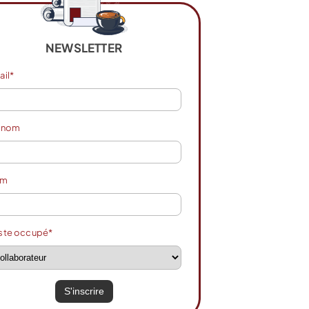
NEWSLETTER
ail*
énom
om
ste occupé*