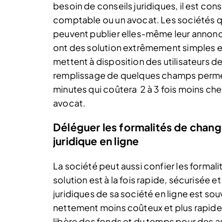
besoin de conseils juridiques, il est co
comptable ou un avocat. Les sociétés qu
peuvent publier elles-même leur annonce
ont des solution extrêmement simples et 
mettent à disposition des utilisateurs de
remplissage de quelques champs perme
minutes qui coûtera 2 à 3 fois moins ch
avocat.
Déléguer les formalités de chan
juridique en ligne
La société peut aussi confier les formali
solution est à la fois rapide, sécurisée
juridiques de sa société en ligne est s
nettement moins coûteux et plus rapide 
libère des fonds et du temps pour des a