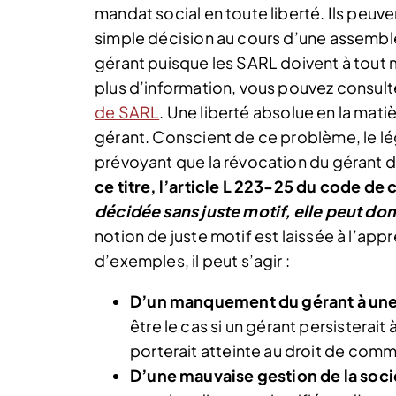
mandat social en toute liberté. Ils peuve
simple décision au cours d’une assembl
gérant puisque les SARL doivent à tout
plus d’information, vous pouvez consulte
de SARL
. Une liberté absolue en la mati
gérant. Conscient de ce problème, le lég
prévoyant que la révocation du gérant de
ce titre, l’article L 223-25 du code 
décidée sans juste motif, elle peut do
notion de juste motif est laissée à l’app
d’exemples, il peut s’agir :
D’un manquement du gérant à une o
être le cas si un gérant persisterai
porterait atteinte au droit de comm
D’une mauvaise gestion de la soci