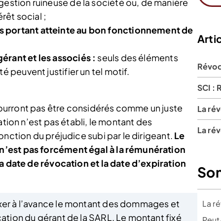
gestion ruineuse de la société ou, de manière
érêt social ;
s portant atteinte au bon fonctionnement de
Artic
érant et les associés :
seuls des éléments
Révoq
é peuvent justifier un tel motif.
SCI : 
ourront pas être considérés comme un juste
La ré
ation n’est pas établi, le montant des
La ré
onction du préjudice subi par le dirigeant.
Le
’est pas forcément égal à la rémunération
la date de révocation et la date d’expiration
So
ixer à l’avance le montant des dommages et
La r
cation du gérant de la SARL. Le montant fixé
Peut