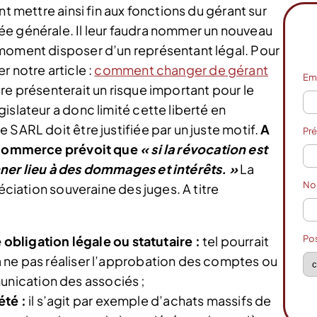
nt mettre ainsi fin aux fonctions du gérant sur
ée générale. Il leur faudra nommer un nouveau
 moment disposer d’un représentant légal. Pour
r notre article :
comment changer de gérant
Em
ère présenterait un risque important pour le
islateur a donc limité cette liberté en
 SARL doit être justifiée par un juste motif.
A
Pr
de commerce prévoit que
« si la révocation est
nner lieu à des dommages et intérêts. »
La
N
réciation souveraine des juges. A titre
Po
bligation légale ou statutaire :
tel pourrait
t à ne pas réaliser l’approbation des comptes ou
unication des associés ;
été :
il s’agit par exemple d’achats massifs de