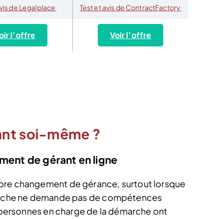
avis de Legalplace
Test et avis de ContractFactory
oir l’offre
Voir l’offre
ant soi-même ?
ement de gérant en ligne
opre changement de gérance, surtout lorsque
émarche ne demande pas de compétences
es personnes en charge de la démarche ont