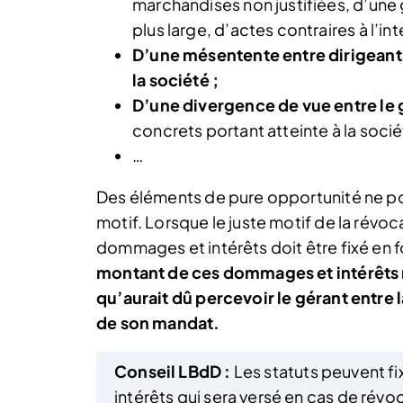
marchandises non justifiées, d’une 
plus large, d’actes contraires à l’int
D’une mésentente entre dirigeant
la société ;
D’une divergence de vue entre le g
concrets portant atteinte à la sociét
…
Des éléments de pure opportunité ne p
motif. Lorsque le juste motif de la révoc
dommages et intérêts doit être fixé en f
montant de ces dommages et intérêts n
qu’aurait dû percevoir le gérant entre 
de son mandat.
Conseil LBdD :
Les statuts peuvent f
intérêts qui sera versé en cas de révo