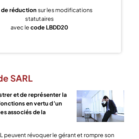
de réduction
sur les modifications
statutaires
avec le
code LBDD20
Découvrir l’offre
 de SARL
rer et de représenter la
fonctions en vertu d’un
les associés de la
L peuvent révoquer le gérant et rompre son