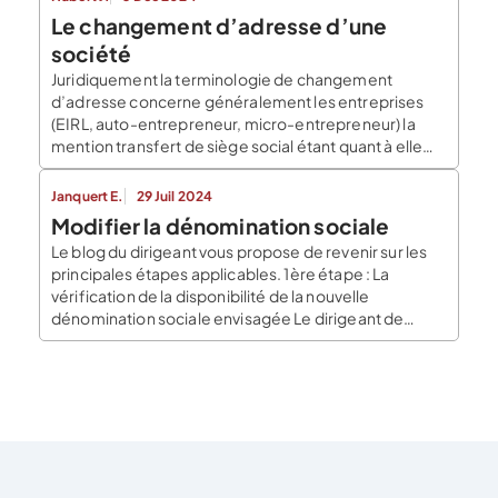
Le changement d’adresse d’une
société
Juridiquement la terminologie de changement
d’adresse concerne généralement les entreprises
(EIRL, auto-entrepreneur, micro-entrepreneur) la
mention transfert de siège social étant quant à elle
utiliser pour le changement de la domiciliation des
sociétés (SARL, EURL, SASU, SAS, SCI, …). Les deux
Janquert E.
29 Juil 2024
formulations sont similaires. Toutefois quand on
Modifier la dénomination sociale
transfère un siège social, on change l’adresse de son
Le blog du dirigeant vous propose de revenir sur les
[…]
principales étapes applicables. 1ère étape : La
vérification de la disponibilité de la nouvelle
dénomination sociale envisagée Le dirigeant de
l’entreprise qui souhaite modifier sa dénomination
sociale doit se rapprocher de l’INPI pour vérifier
qu’aucune marque n’est déposée pour la nouvelle
dénomination sociale. Cette dernière […]