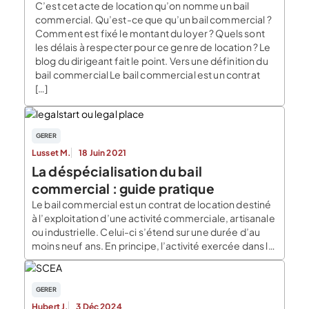
C’est cet acte de location qu’on nomme un bail
commercial. Qu’est-ce que qu’un bail commercial ?
Comment est fixé le montant du loyer ? Quels sont
les délais à respecter pour ce genre de location ? Le
blog du dirigeant fait le point. Vers une définition du
bail commercial Le bail commercial est un contrat
[…]
GERER
Lusset M.
18 Juin 2021
La déspécialisation du bail
commercial : guide pratique
Le bail commercial est un contrat de location destiné
à l’exploitation d’une activité commerciale, artisanale
ou industrielle. Celui-ci s’étend sur une durée d’au
moins neuf ans. En principe, l’activité exercée dans le
local est généralement précisée par une clause au
sein de ce même contrat. Un chef d’entreprise qui
voudrait diversifier son activité ou la […]
GERER
Hubert J.
3 Déc 2024