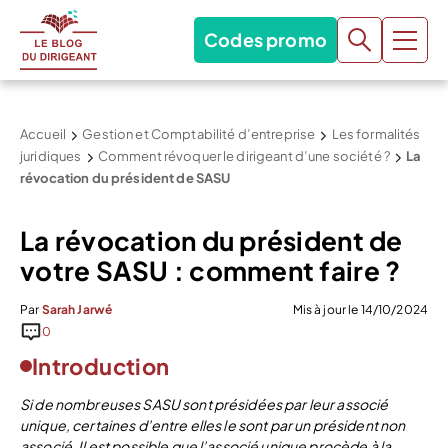
Codes promo
Accueil
Gestion et Comptabilité d’entreprise
Les formalités
juridiques
Comment révoquer le dirigeant d’une société ?
La
révocation du président de SASU
La révocation du président de
votre SASU : comment faire ?
Par
Sarah Jarwé
Mis à jour le 14/10/2024
0
Introduction
Si de nombreuses SASU sont présidées par leur associé
unique, certaines d’entre elles le sont par un président non
associé. Il est possible que
l’associé unique procède à la