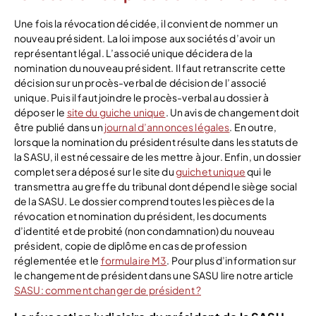
Une fois la révocation décidée, il convient de nommer un
nouveau président. La loi impose aux sociétés d’avoir un
représentant légal. L’associé unique décidera de la
nomination du nouveau président. Il faut retranscrite cette
décision sur un procès-verbal de décision de l’associé
unique. Puis il faut joindre le procès-verbal au dossier à
déposer le
site du guiche unique
. Un avis de changement doit
être publié dans un
journal d’annonces légales
. En outre,
lorsque la nomination du président résulte dans les statuts de
la SASU, il est nécessaire de les mettre à jour. Enfin, un dossier
complet sera déposé sur le site du
guichet unique
qui le
transmettra au greffe du tribunal dont dépend le siège social
de la SASU. Le dossier comprend toutes les pièces de la
révocation et nomination du président, les documents
d’identité et de probité (non condamnation) du nouveau
président, copie de diplôme en cas de profession
réglementée et le
formulaire M3
. Pour plus d’information sur
le changement de président dans une SASU lire notre article
SASU: comment changer de président ?