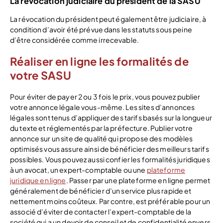
La révocation judiciaire du président de la SASU
La révocation du président peut également être judiciaire, à
condition d’avoir été prévue dans les statuts sous peine
d’être considérée comme irrecevable.
Réaliser en ligne les formalités de
votre SASU
Pour éviter de payer 2 ou 3 fois le prix, vous pouvez publier
votre annonce légale vous-même. Les sites d’annonces
légales sont tenus d’appliquer des tarifs basés sur la longueur
du texte et réglementés par la préfecture. Publier votre
annonce sur un site de qualité qui propose des modèles
optimisés vous assure ainsi de bénéficier des meilleurs tarifs
possibles. Vous pouvez aussi confier les formalités juridiques
à un avocat, un expert-comptable ou une
plateforme
juridique en ligne
. Passer par une plateforme en ligne permet
généralement de bénéficier d’un service plus rapide et
nettement moins coûteux. Par contre, est préférable pour un
associé d’éviter de contacter l’expert-comptable de la
société qui a un devoir de conseil et de confidentialité envers