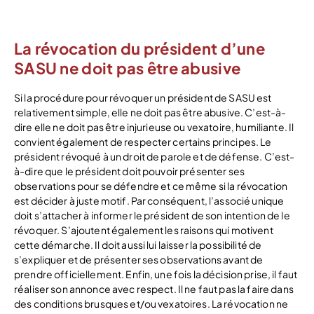
La révocation du président d’une
SASU ne doit pas être abusive
Si la procédure pour révoquer un président de SASU est
relativement simple, elle ne doit pas être abusive. C’est-à-
dire elle ne doit pas être injurieuse ou vexatoire, humiliante. Il
convient également de respecter certains principes. Le
président révoqué à un droit de parole et de défense. C’est-
à-dire que le président doit pouvoir présenter ses
observations pour se défendre et ce même si la révocation
est décider à juste motif. Par conséquent, l’associé unique
doit s’attacher à informer le président de son intention de le
révoquer. S’ajoutent également les raisons qui motivent
cette démarche. Il doit aussi lui laisser la possibilité de
s’expliquer et de présenter ses observations avant de
prendre officiellement. Enfin, une fois la décision prise, il faut
réaliser son annonce avec respect. Il ne faut pas la faire dans
des conditions brusques et/ou vexatoires. La révocation ne