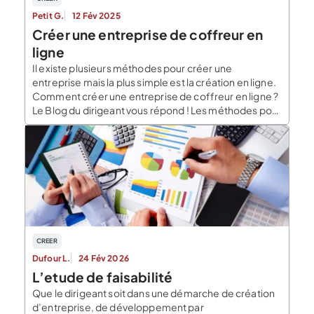
Petit G.
12 Fév 2025
Créer une entreprise de coffreur en
ligne
Il existe plusieurs méthodes pour créer une
entreprise mais la plus simple est la création en ligne.
Comment créer une entreprise de coffreur en ligne ?
Le Blog du dirigeant vous répond ! Les méthodes pour
créer votre entreprise de coffreur Plusieurs
méthodes vous permettent de créer votre entreprise
de coffrage. Vous pouvez effectuer seul […]
CREER
Dufour L.
24 Fév 2026
L’etude de faisabilité
Que le dirigeant soit dans une démarche de création
d’entreprise, de développement par