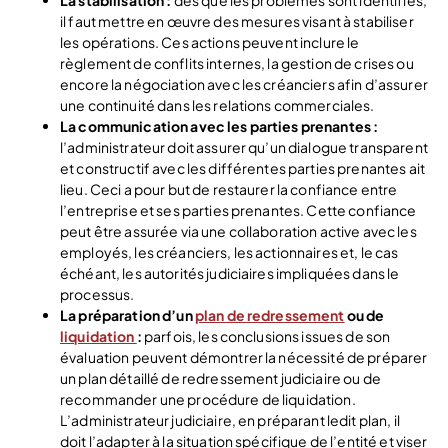
il faut mettre en œuvre des mesures visant à stabiliser
les opérations. Ces actions peuvent inclure le
règlement de conflits internes, la gestion de crises ou
encore la négociation avec les créanciers afin d’assurer
une continuité dans les relations commerciales.
La communication avec les parties prenantes :
l’administrateur doit assurer qu’un dialogue transparent
et constructif avec les différentes parties prenantes ait
lieu. Ceci a pour but de restaurer la confiance entre
l’entreprise et ses parties prenantes. Cette confiance
peut être assurée via une collaboration active avec les
employés, les créanciers, les actionnaires et, le cas
échéant, les autorités judiciaires impliquées dans le
processus.
La préparation d’un
plan de redressement
ou de
liquidation
:
parfois, les conclusions issues de son
évaluation peuvent démontrer la nécessité de préparer
un plan détaillé de redressement judiciaire ou de
recommander une procédure de liquidation.
L’administrateur judiciaire, en préparant ledit plan, il
doit l’adapter à la situation spécifique de l’entité et viser