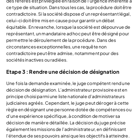
des référés est privilégiée en raison de l’urgence inhérente à
ce type de situation. Dans tous les cas, la procédure doit être
contradictoire. Si la société dispose d’un représentant légal,
celui-ci doit être mis en cause pour garantir un débat
équitable. En revanche, lorsque la société est dépourvue de
représentant, un mandataire ad hoc peut être désigné pour
permettre le déroulement de la procédure. Dans des
circonstances exceptionnelles, une requête non
contradictoire peut être admise, notamment pour des
sociétés inactives ou radiées.
Etape 3 : Rendre une décision de désignation
Une fois la demande examinée, le juge compétent rend une
décision de désignation. L’administrateur provisoire est en
principe choisi parmi une liste nationale d’administrateurs
judiciaires agréés. Cependant, le juge peut déroger à cette
règle en désignant une personne dotée de compétences ou
d’une expérience spécifique, à condition de motiver sa
décision de manière détaillée. La décision du juge précise
également les missions de l’administrateur, en définissant
l’étendue de ses pouvoirs ainsi que les objectifs à atteindre.