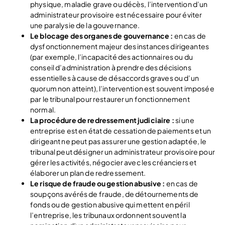
physique, maladie grave ou décès, l’intervention d’un
administrateur provisoire est nécessaire pour éviter
une paralysie de la gouvernance.
Le blocage des organes de gouvernance :
en cas de
dysfonctionnement majeur des instances dirigeantes
(par exemple, l’incapacité des actionnaires ou du
conseil d’administration à prendre des décisions
essentielles à cause de désaccords graves ou d’un
quorum non atteint), l’intervention est souvent imposée
par le tribunal pour restaurer un fonctionnement
normal.
La procédure de redressement judiciaire :
si une
entreprise est en état de cessation de paiements et un
dirigeant ne peut pas assurer une gestion adaptée, le
tribunal peut désigner un administrateur provisoire pour
gérer les activités, négocier avec les créanciers et
élaborer un plan de redressement.
Le risque de fraude ou gestion abusive :
en cas de
soupçons avérés de fraude, de détournements de
fonds ou de gestion abusive qui mettent en péril
l’entreprise, les tribunaux ordonnent souvent la