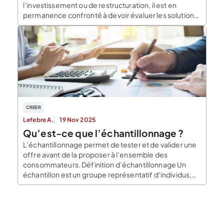
l’investissement ou de restructuration, il est en
permanence confronté à devoir évaluer les solutions
et les projets qui s’offrent à lui. L’étude de faisabilité
est un outil conçu pour répondre à ce besoin
d’analyse de la viabilité et des implications d’ordre
économique et […]
CREER
Lefebre A.
19 Nov 2025
Qu’est-ce que l’échantillonnage ?
L’échantillonnage permet de tester et de valider une
offre avant de la proposer à l’ensemble des
consommateurs. Définition d’échantillonnage Un
échantillon est un groupe représentatif d’individus,
pour une entreprise ceci se traduit par la création d’un
panel de prospects suffisamment important pour
représenter le comportement du marché cible. Selon
la loi normale, pour que les […]