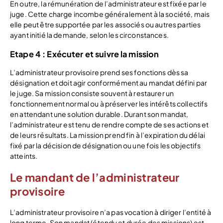
En outre, la rémunération de l’administrateur est fixée par le
juge. Cette charge incombe généralement à la société, mais
elle peut être supportée par les associés ou autres parties
ayant initié la demande, selon les circonstances.
Etape 4 : Exécuter et suivre la mission
L’administrateur provisoire prend ses fonctions dès sa
désignation et doit agir conformément au mandat défini par
le juge. Sa mission consiste souvent à restaurer un
fonctionnement normal ou à préserver les intérêts collectifs
en attendant une solution durable. Durant son mandat,
l’administrateur est tenu de rendre compte de ses actions et
de leurs résultats. La mission prend fin à l’expiration du délai
fixé par la décision de désignation ou une fois les objectifs
atteints.
Le mandant de l’administrateur
provisoire
L’administrateur provisoire n’a pas vocation à diriger l’entité à
long terme. Son mandat (étendu et durée des missions) est