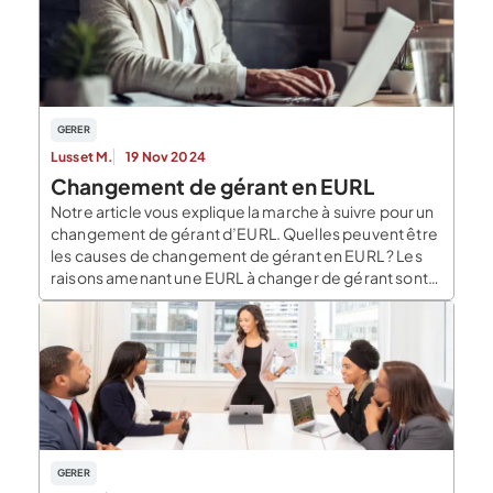
GERER
Lusset M.
19 Nov 2024
Changement de gérant en EURL
Notre article vous explique la marche à suivre pour un
changement de gérant d’EURL. Quelles peuvent être
les causes de changement de gérant en EURL ? Les
raisons amenant une EURL à changer de gérant sont
variées et proviennent de différentes origines : Il est
possible que le gérant soit révoqué, il cesse donc ses
fonctions […]
GERER