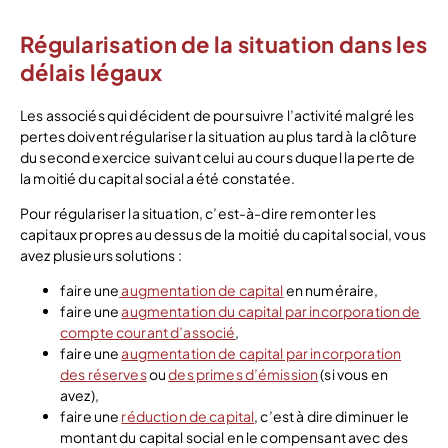
Régularisation de la situation dans les
délais légaux
Les associés qui décident de poursuivre l’activité malgré les
pertes doivent régulariser la situation au plus tard à la clôture
du second exercice suivant celui au cours duquel la perte de
la moitié du capital social a été constatée.
Pour régulariser la situation, c’est-à-dire remonter les
capitaux propres au dessus de la moitié du capital social, vous
avez plusieurs solutions :
faire une
augmentation de capital
en numéraire,
faire une
augmentation du capital par incorporation de
compte courant d’associé
,
faire une
augmentation de capital par incorporation
des réserves
ou
des primes d’émission
(si vous en
avez),
faire une
réduction de capital
, c’est à dire diminuer le
montant du capital social en le compensant avec des