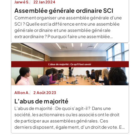
Jarwé S.
22 Jan 2024
Assemblée générale ordinaire SCI
Comment organiser une assemblée générale d’une
SCI ? Quelle est la différence entre une assemblée
générale ordinaire et une assemblée générale
extraordinaire ? Pourquoi faire une assemblée
générale ordinaire ? Qui convoque l’assemblée
générale ordinaire ? Voici un article qui répond à ces
questions. L’assemblée générale ordinaire dans une
SCI est-elle obligatoire ? Même si la SCI n’est […]
Allion A.
2 Août 2023
L’abus de majorité
L’abus de majorité : De quoi s’agit-il ? Dans une
société, les actionnaires ou les associés ont le droit
de participer aux assemblées générales. Ces
derniers disposent, également, d’un droit de vote. En
principe, chaque actionnaire ou associé dispose
d’une voix. Toutefois, il arrive que leur poids dans la