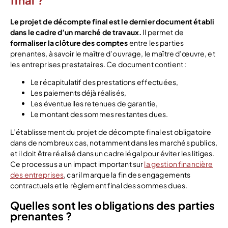
final ?
Le projet de décompte final est le dernier document établi
dans le cadre d’un marché de travaux.
Il permet de
formaliser la clôture des comptes
entre les parties
prenantes, à savoir le maître d’ouvrage, le maître d’œuvre, et
les entreprises prestataires. Ce document contient :
Le récapitulatif des prestations effectuées,
Les paiements déjà réalisés,
Les éventuelles retenues de garantie,
Le montant des sommes restantes dues.
L’établissement du projet de décompte final est obligatoire
dans de nombreux cas, notamment dans les marchés publics,
et il doit être réalisé dans un cadre légal pour éviter les litiges.
Ce processus a un impact important sur
la gestion financière
des entreprises
, car il marque la fin des engagements
contractuels et le règlement final des sommes dues.
Quelles sont les obligations des parties
prenantes ?