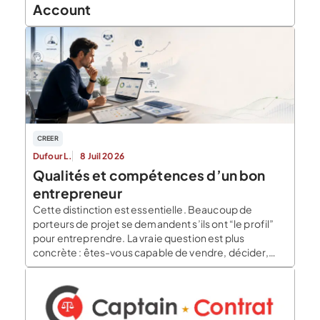
Account
CREER
Dufour L.
8 Juil 2026
Qualités et compétences d’un bon
entrepreneur
Cette distinction est essentielle. Beaucoup de
porteurs de projet se demandent s’ils ont “le profil”
pour entreprendre. La vraie question est plus
concrète : êtes-vous capable de vendre, décider,
apprendre, gérer l’incertitude et tenir dans la durée ?
Les outils d’auto-évaluation, les tests
entrepreneuriaux, le bilan de compétences,
l’accompagnement et l’expérimentation terrain