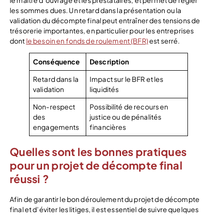
les sommes dues. Un retard dans la présentation ou la
validation du décompte final peut entraîner des tensions de
trésorerie importantes, en particulier pour les entreprises
dont
le besoin en fonds de roulement (BFR)
est serré.
Conséquence
Description
Retard dans la
Impact sur le BFR et les
validation
liquidités
Non-respect
Possibilité de recours en
des
justice ou de pénalités
engagements
financières
Quelles sont les bonnes pratiques
pour un projet de décompte final
réussi ?
Afin de garantir le bon déroulement du projet de décompte
final et d’éviter les litiges, il est essentiel de suivre quelques