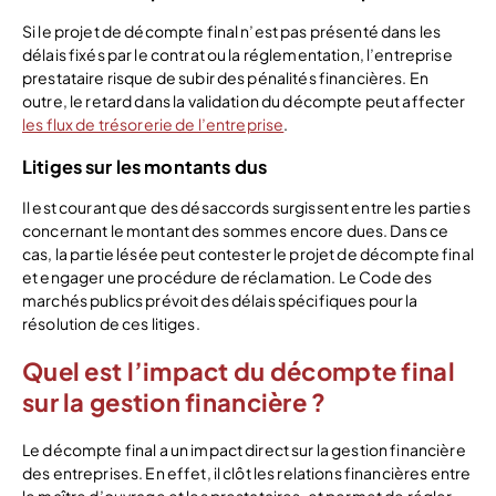
Si le projet de décompte final n’est pas présenté dans les
délais fixés par le contrat ou la réglementation, l’entreprise
prestataire risque de subir des pénalités financières. En
outre, le retard dans la validation du décompte peut affecter
les flux de trésorerie de l’entreprise
.
Litiges sur les montants dus
Il est courant que des désaccords surgissent entre les parties
concernant le montant des sommes encore dues. Dans ce
cas, la partie lésée peut contester le projet de décompte final
et engager une procédure de réclamation. Le Code des
marchés publics prévoit des délais spécifiques pour la
résolution de ces litiges.
Quel est l’impact du décompte final
sur la gestion financière ?
Le décompte final a un impact direct sur la gestion financière
des entreprises. En effet, il clôt les relations financières entre
le maître d’ouvrage et les prestataires, et permet de régler