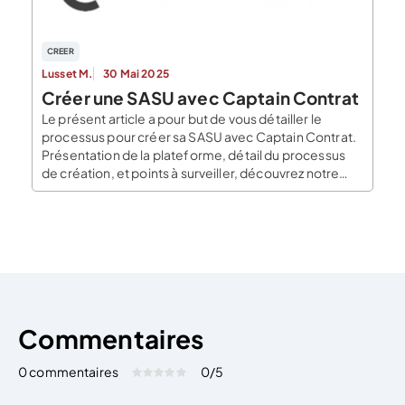
permettent de répondre […]
CREER
Lusset M.
30 Mai 2025
Créer une SASU avec Captain Contrat
Le présent article a pour but de vous détailler le
processus pour créer sa SASU avec Captain Contrat.
Présentation de la plateforme, détail du processus
de création, et points à surveiller, découvrez notre
test du processus de création de SASU en ligne !
Présentation et avis à propos du service Captain
Contrat Captain Contrat est […]
Commentaires
0 commentaires
0
/5
Évaluez cet article:
Donner une note