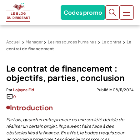
Codes promo
Accueil
Manager
Les ressources humaines
Le contrat
Le
contrat de financement
Le contrat de financement :
objectifs, parties, conclusion
Par
Lojayne Eid
Publié le 08/11/2024
0
Introduction
Parfois, quand un entrepreneur ou une société décide de
réaliser un certain projet, ils peuvent faire face à des
obstacles liés à la finance. En effet, le budget requis pour
accomplir le projet peut excéder leurs ressources