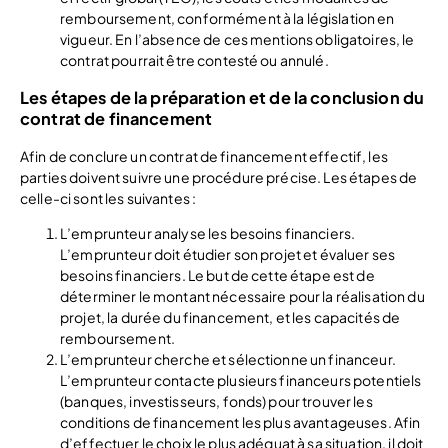
remboursement, conformément à la législation en
vigueur. En l’absence de ces mentions obligatoires, le
contrat pourrait être contesté ou annulé.
Les étapes de la préparation et de la conclusion du
contrat de financement
Afin de conclure un contrat de financement effectif, les
parties doivent suivre une procédure précise. Les étapes de
celle-ci sont les suivantes :
L’emprunteur analyse les besoins financiers.
L’emprunteur doit étudier son projet et évaluer ses
besoins financiers. Le but de cette étape est de
déterminer le montant nécessaire pour la réalisation du
projet, la durée du financement, et les capacités de
remboursement.
L’emprunteur cherche et sélectionne un financeur.
L’emprunteur contacte plusieurs financeurs potentiels
(banques, investisseurs, fonds) pour trouver les
conditions de financement les plus avantageuses. Afin
d’effectuer le choix le plus adéquat à sa situation, il doit