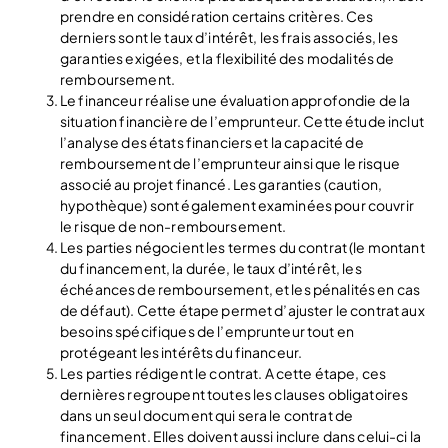
prendre en considération certains critères. Ces
derniers sont le taux d’intérêt, les frais associés, les
garanties exigées, et la flexibilité des modalités de
remboursement.
Le financeur réalise une évaluation approfondie de la
situation financière de l’emprunteur. Cette étude inclut
l’analyse des états financiers et la capacité de
remboursement de l’emprunteur ainsi que le risque
associé au projet financé. Les garanties (caution,
hypothèque) sont également examinées pour couvrir
le risque de non-remboursement.
Les parties négocient les termes du contrat (le montant
du financement, la durée, le taux d’intérêt, les
échéances de remboursement, et les pénalités en cas
de défaut). Cette étape permet d’ajuster le contrat aux
besoins spécifiques de l’emprunteur tout en
protégeant les intérêts du financeur.
Les parties rédigent le contrat. A cette étape, ces
dernières regroupent toutes les clauses obligatoires
dans un seul document qui sera le contrat de
financement. Elles doivent aussi inclure dans celui-ci la