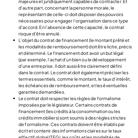
majeures et juridiquement capables de contracter. Et
d’autre part, concernant la personne morale, le
représentant de celle-ci doit disposer des pouvoirs
nécessaires pour engager l’organisation dans ce type
d’accord. En l’absence de cette capacité, le contrat
risque d’être annulé.
L’objet du contrat de financement (le montant prêté et
les modalités de remboursement) doit être licite, précis
et déterminé. Le financement doit avoir un but légal
(par exemple, l’achat d’un bien ou le développement
d’une entreprise. Il doit aussi être clairement défini
dans le contrat. Le contrat doit également préciser les
termes essentiels, comme le montant, le taux d’intérêt,
les échéances de remboursement, et les éventuelles
garanties demandées.
Le contrat doit respecter les règles de formalisme
imposées par le législateur. Certains contrats de
financement (les crédits à la consommation ou les
crédits immobiliers) sont soumis à des règles strictes
de formalisme. Ces contrats doivent être établis par
écrit et contenir des informations claires sur le taux
effectif global (TEG), les coûts et les modalités de