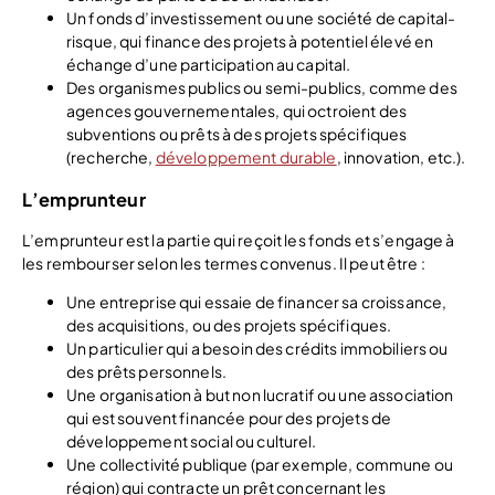
Un fonds d’investissement ou une société de capital-
risque, qui finance des projets à potentiel élevé en
échange d’une participation au capital.
Des organismes publics ou semi-publics, comme des
agences gouvernementales, qui octroient des
subventions ou prêts à des projets spécifiques
(recherche,
développement durable
, innovation, etc.).
L’emprunteur
L’emprunteur est la partie qui reçoit les fonds et s’engage à
les rembourser selon les termes convenus. Il peut être :
Une entreprise qui essaie de financer sa croissance,
des acquisitions, ou des projets spécifiques.
Un particulier qui a besoin des crédits immobiliers ou
des prêts personnels.
Une organisation à but non lucratif ou une association
qui est souvent financée pour des projets de
développement social ou culturel.
Une collectivité publique (par exemple, commune ou
région) qui contracte un prêt concernant les