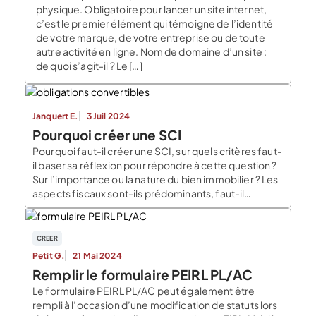
physique. Obligatoire pour lancer un site internet,
c’est le premier élément qui témoigne de l’identité
de votre marque, de votre entreprise ou de toute
autre activité en ligne. Nom de domaine d’un site :
de quoi s’agit-il ? Le […]
Janquert E.
3 Juil 2024
Pourquoi créer une SCI
Pourquoi faut-il créer une SCI, sur quels critères faut-
il baser sa réflexion pour répondre à cette question ?
Sur l’importance ou la nature du bien immobilier ? Les
aspects fiscaux sont-ils prédominants, faut-il
intégrer la problématique d’une éventuelle
succession plusieurs années en amont ? … Créer une
SCI présente des avantages et des contraintes que
CREER
[…]
Petit G.
21 Mai 2024
Remplir le formulaire PEIRL PL/AC
Le formulaire PEIRL PL/AC peut également être
rempli à l’occasion d’une modification de statuts lors