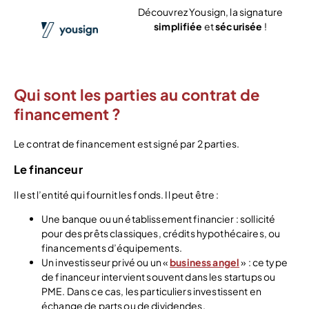
Découvrez Yousign, la signature
simplifiée
et
sécurisée
!
Voir l’offre
Qui sont les parties au contrat de
financement ?
Le contrat de financement est signé par 2 parties.
Le financeur
Il est l’entité qui fournit les fonds. Il peut être :
Une banque ou un établissement financier : sollicité
pour des prêts classiques, crédits hypothécaires, ou
financements d’équipements.
Un investisseur privé ou un «
business angel
» : ce type
de financeur intervient souvent dans les startups ou
PME. Dans ce cas, les particuliers investissent en
échange de parts ou de dividendes.