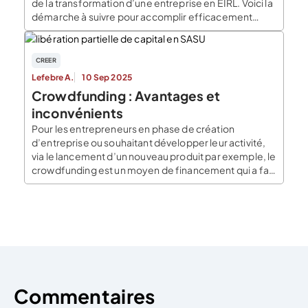
de la transformation d’une entreprise en EIRL. Voici la
démarche à suivre pour accomplir efficacement
cette démarche. Pourquoi créer une EIRL ? Pour
commencer, l’entreprise individuelle à responsabilité
limitée (EIRL) est une forme d’entreprise qui permet à
CREER
l’entrepreneur, au commerçant, à […]
Lefebre A.
10 Sep 2025
Crowdfunding : Avantages et
inconvénients
Pour les entrepreneurs en phase de création
d’entreprise ou souhaitant développer leur activité,
via le lancement d’un nouveau produit par exemple, le
crowdfunding est un moyen de financement qui a fait
ses preuves. Demander une levée de fonds au grand
public peut permettre de financer des projets qui
n’auraient pas vu le jour avec une […]
Commentaires