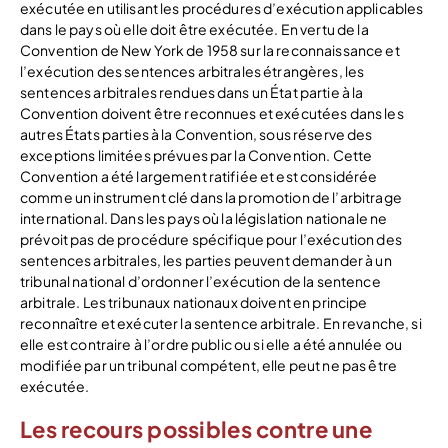
exécutée en utilisant les procédures d’exécution applicables
dans le pays où elle doit être exécutée. En vertu de la
Convention de New York de 1958 sur la reconnaissance et
l’exécution des sentences arbitrales étrangères, les
sentences arbitrales rendues dans un État partie à la
Convention doivent être reconnues et exécutées dans les
autres États parties à la Convention, sous réserve des
exceptions limitées prévues par la Convention. Cette
Convention a été largement ratifiée et est considérée
comme un instrument clé dans la promotion de l’arbitrage
international. Dans les pays où la législation nationale ne
prévoit pas de procédure spécifique pour l’exécution des
sentences arbitrales, les parties peuvent demander à un
tribunal national d’ordonner l’exécution de la sentence
arbitrale. Les tribunaux nationaux doivent en principe
reconnaître et exécuter la sentence arbitrale. En revanche, si
elle est contraire à l’ordre public ou si elle a été annulée ou
modifiée par un tribunal compétent, elle peut ne pas être
exécutée.
Les recours possibles contre une