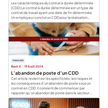
Les caractéristiques du contrat à durée déterminée
(CDD) Le contrat à durée déterminée est un type de
contrat de travail ayant une date de fin déterminée.
Un employeur conclut un CDD pour la réalisation
d’une tâche précise et temporaire. C’est le cas,
notamment, lorsqu’il faut trouver un replacement
pour un salarié absent, en cas d’accroissement […]
MANAGER
Bach V.
19 Août 2024
L’abandon de poste d’un CDD
Cet article revient sur les spécificités, les risques et
les conséquences d’un abandon de poste sous un
contrat en CDD. Il convient de commencer par
rappeler qu’un abandon de poste dans le secteur
privé, dans un contrat en CDD, entraîne une
suspension de la rémunération ainsi que le non-
versement de la prime de précarité. Deux […]