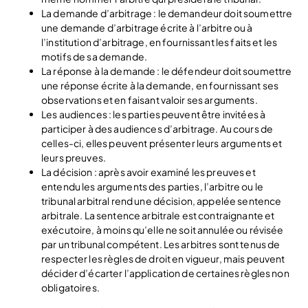
La demande d’arbitrage : le demandeur doit soumettre
une demande d’arbitrage écrite à l’arbitre ou à
l’institution d’arbitrage, en fournissant les faits et les
motifs de sa demande.
La réponse à la demande : le défendeur doit soumettre
une réponse écrite à la demande, en fournissant ses
observations et en faisant valoir ses arguments.
Les audiences : les parties peuvent être invitées à
participer à des audiences d’arbitrage. Au cours de
celles-ci, elles peuvent présenter leurs arguments et
leurs preuves.
La décision : après avoir examiné les preuves et
entendu les arguments des parties, l’arbitre ou le
tribunal arbitral rend une décision, appelée sentence
arbitrale. La sentence arbitrale est contraignante et
exécutoire, à moins qu’elle ne soit annulée ou révisée
par un tribunal compétent. Les arbitres sont tenus de
respecter les règles de droit en vigueur, mais peuvent
décider d’écarter l’application de certaines règles non
obligatoires.