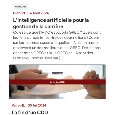
MANAGER
Dufour L.
6 Août 2024
L’intelligence artificielle pour la
gestion de la carrière
Qu’est-ce que l’IA ? C’est quoi la GPEC ? Quels sont
les liens qui existent entre ces deux notions ? Zoom
sur les raisons à cause desquelles l’IA est en passe
de devenir un des meilleurs outils GPEC. Définitions
des termes GPEC et IA La GPEC et l’IA sont des
termes qui sont utilisés par […]
Vairon E.
30 Juil 2024
La fin d’un CDD