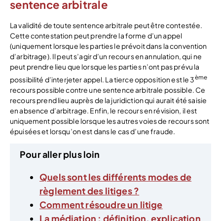
sentence arbitrale
La validité de toute sentence arbitrale peut être contestée.
Cette contestation peut prendre la forme d’un appel
(uniquement lorsque les parties le prévoit dans la convention
d’arbitrage). Il peut s’agir d’un recours en annulation, qui ne
peut prendre lieu que lorsque les parties n’ont pas prévu la
ème
possibilité d’interjeter appel. La tierce opposition est le 3
recours possible contre une sentence arbitrale possible. Ce
recours prend lieu auprès de la juridiction qui aurait été saisie
en absence d’arbitrage. Enfin, le recours en révision, il est
uniquement possible lorsque les autres voies de recours sont
épuisées et lorsqu’on est dans le cas d’une fraude.
Pour aller plus loin
Quels sont les différents modes de
règlement des litiges ?
Comment résoudre un litige
La médiation : définition, explication