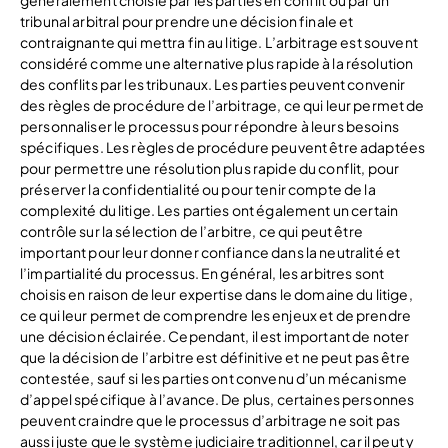
généralement choisie par les parties en conflit ou par un
tribunal arbitral pour prendre une décision finale et
contraignante qui mettra fin au litige. L’arbitrage est souvent
considéré comme une alternative plus rapide à la résolution
des conflits par les tribunaux. Les parties peuvent convenir
des règles de procédure de l’arbitrage, ce qui leur permet de
personnaliser le processus pour répondre à leurs besoins
spécifiques. Les règles de procédure peuvent être adaptées
pour permettre une résolution plus rapide du conflit, pour
préserver la confidentialité ou pour tenir compte de la
complexité du litige. Les parties ont également un certain
contrôle sur la sélection de l’arbitre, ce qui peut être
important pour leur donner confiance dans la neutralité et
l’impartialité du processus. En général, les arbitres sont
choisis en raison de leur expertise dans le domaine du litige,
ce qui leur permet de comprendre les enjeux et de prendre
une décision éclairée. Cependant, il est important de noter
que la décision de l’arbitre est définitive et ne peut pas être
contestée, sauf si les parties ont convenu d’un mécanisme
d’appel spécifique à l’avance. De plus, certaines personnes
peuvent craindre que le processus d’arbitrage ne soit pas
aussi juste que le système judiciaire traditionnel, car il peut y