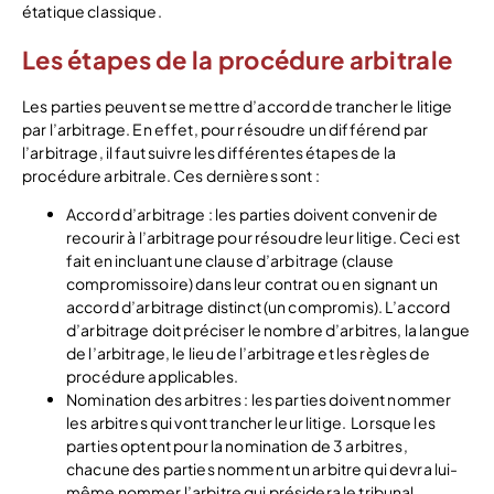
étatique classique.
Les étapes de la procédure arbitrale
Les parties peuvent se mettre d’accord de trancher le litige
par l’arbitrage. En effet, pour résoudre un différend par
l’arbitrage, il faut suivre les différentes étapes de la
procédure arbitrale. Ces dernières sont :
Accord d’arbitrage : les parties doivent convenir de
recourir à l’arbitrage pour résoudre leur litige. Ceci est
fait en incluant une clause d’arbitrage (clause
compromissoire) dans leur contrat ou en signant un
accord d’arbitrage distinct (un compromis). L’accord
d’arbitrage doit préciser le nombre d’arbitres, la langue
de l’arbitrage, le lieu de l’arbitrage et les règles de
procédure applicables.
Nomination des arbitres : les parties doivent nommer
les arbitres qui vont trancher leur litige. Lorsque les
parties optent pour la nomination de 3 arbitres,
chacune des parties nomment un arbitre qui devra lui-
même nommer l’arbitre qui présidera le tribunal.