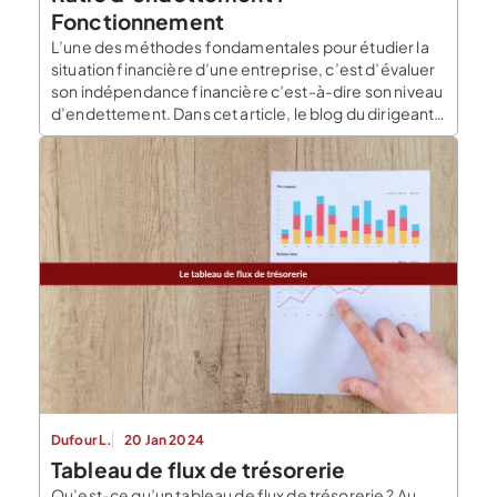
Fonctionnement
L’une des méthodes fondamentales pour étudier la
situation financière d’une entreprise, c’est d’évaluer
son indépendance financière c’est-à-dire son niveau
d’endettement. Dans cet article, le blog du dirigeant
vous explique ce qu’est un ratio d’endettement,
comment le calculer et pourquoi le calculer. Qu’est-
ce que le ratio d’endettement ? Le ratio
d’endettement appelé également ratio gearing
mesure […]
Dufour L.
20 Jan 2024
Tableau de flux de trésorerie
Qu’est-ce qu’un tableau de flux de trésorerie ? Au