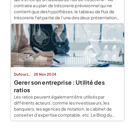
contraire au plan de trésorerie prévisionnel qui ne
contient que des hypothèses, le tableau de flux de
trésorerie fait partie de l’une des deux présentations
des flux de trésorerie avec le tableau de
financement, c’est un outil indispensable qui apporte
un éclairage sur la dynamique des […]
Dufour L.
25 Nov 2024
Gerer son entreprise : Utilité des
ratios
Les ratios peuvent également être utilisés par
différents acteurs, comme les investisseurs, les
banquiers, les agences de notation, le cabinet de
conseil et d’expertise comptable, etc. Le Blog du
Dirigeant vous explique ce qu’est un ratio, et vous
expose les différentes catégories de ratio. Qu’est-
ce qu’un ratio ? En analyse financière, un ratio est un