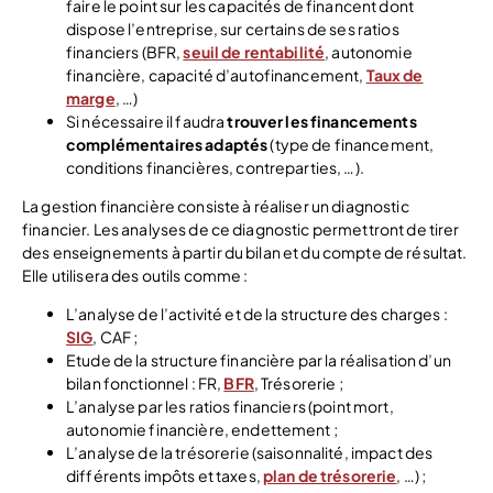
faire le point sur les capacités de financent dont
dispose l’entreprise, sur certains de ses ratios
financiers (BFR,
seuil de rentabilité
, autonomie
financière, capacité d’autofinancement,
Taux de
marge
, …)
Si nécessaire il faudra
trouver les financements
complémentaires adaptés
(type de financement,
conditions financières, contreparties, …).
La gestion financière consiste à réaliser un diagnostic
financier. Les analyses de ce diagnostic permettront de tirer
des enseignements à partir du bilan et du compte de résultat.
Elle utilisera des outils comme :
L’analyse de l’activité et de la structure des charges :
SIG
, CAF ;
Etude de la structure financière par la réalisation d’un
bilan fonctionnel : FR,
BFR
, Trésorerie ;
L’analyse par les ratios financiers (point mort,
autonomie financière, endettement ;
L’analyse de la trésorerie (saisonnalité, impact des
différents impôts et taxes,
plan de trésorerie
, …) ;