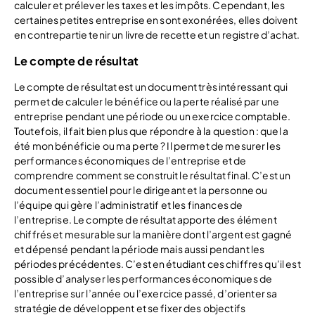
calculer et prélever les taxes et les impôts. Cependant, les
certaines petites entreprise en sont exonérées, elles doivent
en contrepartie tenir un livre de recette et un registre d’achat.
Le compte de résultat
Le compte de résultat est un document très intéressant qui
permet de calculer le bénéfice ou la perte réalisé par une
entreprise pendant une période ou un exercice comptable.
Toutefois, il fait bien plus que répondre à la question : quel a
été mon bénéficie ou ma perte ? Il permet de mesurer les
performances économiques de l’entreprise et de
comprendre comment se construit le résultat final. C’est un
document essentiel pour le dirigeant et la personne ou
l’équipe qui gère l’administratif et les finances de
l’entreprise. Le compte de résultat apporte des élément
chiffrés et mesurable sur la manière dont l’argent est gagné
et dépensé pendant la période mais aussi pendant les
périodes précédentes. C’est en étudiant ces chiffres qu’il est
possible d’analyser les performances économiques de
l’entreprise sur l’année ou l’exercice passé, d’orienter sa
stratégie de développent et se fixer des objectifs