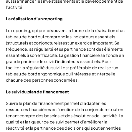
aussi à financer les investissements et le développement de
l’activité.
La réalisation d’un reporting
Le reporting, qui prend souvent la forme de la réalisation d’un
tableau de bord qui comprend les indicateurs essentiels
(structurels et conjoncturels) est un exercice important. Sa
fréquence, sa régularité et sa pertinence sont des éléments
essentiels à son efficacité. La gestion financière se fonde en
grande partie sur le suivi d’indicateurs essentiels. Pour
faciliter la régularité du suivi il est préférable de réaliser un
tableau de bord ergonomique qui intéresse et interpelle
chacune des personnes concernées.
Le suivi du plan de financement
Suivre le plan de financement permet d’adapter les
ressources financières en fonction de la conjoncture tout en
tenant compte des besoins et des évolutions de l’activité. La
qualité et la rigueur de ce suivi permet d’améliorer la
réactivité et la pertinence des décisions qui soutiennent les