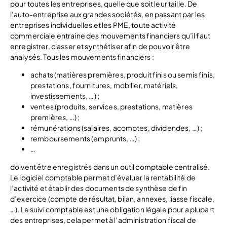
pour toutes les entreprises, quelle que soit leur taille. De
l’auto-entreprise aux grandes sociétés, en passant par les
entreprises individuelles et les PME, toute activité
commerciale entraine des mouvements financiers qu’il faut
enregistrer, classer et synthétiser afin de pouvoir être
analysés. Tous les mouvements financiers :
achats (matières premières, produit finis ou semis finis,
prestations, fournitures, mobilier, matériels,
investissements, …) ;
ventes (produits, services, prestations, matières
premières, …) ;
rémunérations (salaires, acomptes, dividendes, …) ;
remboursements (emprunts, …) ;
…
doivent être enregistrés dans un outil comptable centralisé.
Le logiciel comptable permet d’évaluer la rentabilité de
l’activité et établir des documents de synthèse de fin
d’exercice (compte de résultat, bilan, annexes, liasse fiscale,
…). Le suivi comptable est une obligation légale pour a plupart
des entreprises, cela permet à l’administration fiscal de