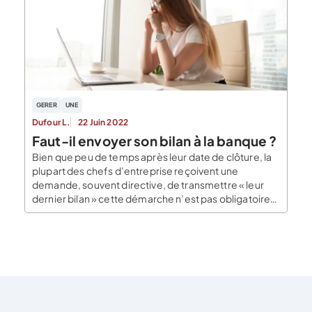
d’engagement La comptabilité d’engagement est un
système comptable qui consiste à enregistrer […]
GERER
UNE
Dufour L.
22 Juin 2022
Faut-il envoyer son bilan à la banque ?
Bien que peu de temps après leur date de clôture, la
plupart des chefs d’entreprise reçoivent une
demande, souvent directive, de transmettre « leur
dernier bilan » cette démarche n’est pas obligatoire.
La question est alors de savoir s’il est préférable ou
pas de communiquer vos chiffres annuels à votre
banquier. Faut-il communiquer son bilan annuel à […]