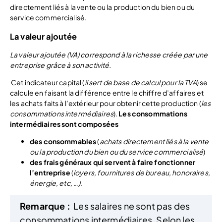
directement liés à la vente ou la production du bien ou du
service commercialisé.
La valeur ajoutée
La valeur ajoutée (VA) correspond à la richesse créée par une
entreprise grâce à son activité.
Cet indicateur capital (
il sert de base de calcul pour la TVA
) se
calcule en faisant la différence entre le chiffre d’affaires et
les achats faits à l’extérieur pour obtenir cette production (
les
consommations intermédiaires
).
Les consommations
intermédiaires sont composées
des consommables
(
achats directement liés à la vente
ou la production du bien ou du service commercialisé
)
des frais généraux qui servent à faire fonctionner
l’entreprise
(
loyers, fournitures de bureau, honoraires,
énergie, etc, …)
.
Remarque :
Les salaires ne sont pas des
consommations intermédiaires. Selon les