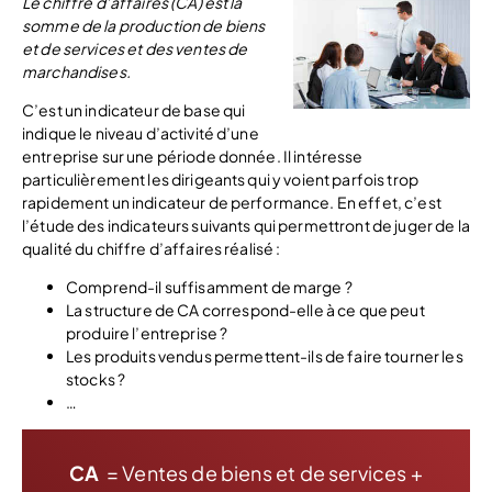
Le chiffre d’affaires (CA) est la
somme de la production de biens
et de services et des ventes de
marchandises.
C’est un indicateur de base qui
indique le niveau d’activité d’une
entreprise sur une période donnée. Il intéresse
particulièrement les dirigeants qui y voient parfois trop
rapidement un indicateur de performance. En effet, c’est
l’étude des indicateurs suivants qui permettront de juger de la
qualité du chiffre d’affaires réalisé :
Comprend-il suffisamment de marge ?
La structure de CA correspond-elle à ce que peut
produire l’entreprise ?
Les produits vendus permettent-ils de faire tourner les
stocks ?
…
CA
= Ventes de biens et de services +