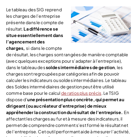
Le tableau des SIG reprend
les charges de l’entreprise
présente dans le compte de
résultat.
La différence se
situe essentiellement dans
l’agencement des
charges,
si dans le compte
de résultat, les charges sont rangées de manière comptable
(avec quelques exceptions pour s’adapter à l’entreprise),
dans le tableau des
soldes intermédiaires de gestion
, les
charges sont regroupées par catégories afin de pouvoir
calculer les indicateurs ou soldes intermédiaires. Le tableau
des Soldes intermédiaires de gestion peut être utilisé
comme base pour le calcul
de ratios plus précis
. Le TSIG
dispose d’
une présentation plus concrète, qui permet au
dirigeant (ou au créateur d’entreprise) de mieux
appréhender la construction du résultat de l’entreprise.
En
affectant les charges au fur et à mesure des indicateurs, il
permet de comprendre comment s’est formé le résultat net
de l’entreprise. Cet outil performant aide à mesurer l’activité,