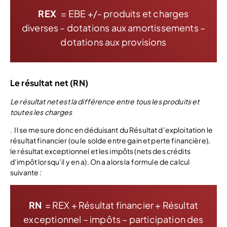
REX
= EBE +/- produits et charges
diverses – dotations aux amortissements –
dotations aux provisions
Le résultat net (RN)
Le résultat net est la différence entre tous les produits et
toutes les charges
. Il se mesure donc en déduisant du Résultat d’exploitation le
résultat financier (ou le solde entre gain et perte financière),
le résultat exceptionnel et les impôts (nets des crédits
d’impôt lorsqu’il y en a). On a alors la formule de calcul
suivante :
RN
= REX + Résultat financier + Résultat
exceptionnel – impôts – participation des