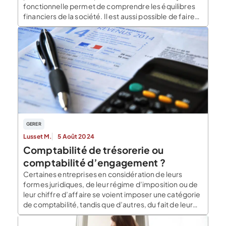
fonctionnelle permet de comprendre les équilibres
financiers de la société. Il est aussi possible de faire
une analyse plus spécifique des données à l’aide de
ratios financiers très utiles pour interpréter la
structure financière de la société. Dans cet […]
GERER
Lusset M.
5 Août 2024
Comptabilité de trésorerie ou
comptabilité d’engagement ?
Certaines entreprises en considération de leurs
formes juridiques, de leur régime d’imposition ou de
leur chiffre d’affaire se voient imposer une catégorie
de comptabilité, tandis que d’autres, du fait de leur
caractéristiques ont le choix d’opter pour
l’engagement ou la trésorerie. La comptabilité