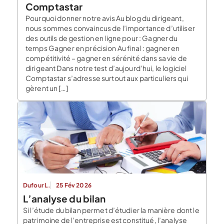
Comptastar
Pourquoi donner notre avis Au blog du dirigeant,
nous sommes convaincus de l’importance d’utiliser
des outils de gestion en ligne pour : Gagner du
temps Gagner en précision Au final : gagner en
compétitivité – gagner en sérénité dans sa vie de
dirigeant Dans notre test d’aujourd’hui, le logiciel
Comptastar s’adresse surtout aux particuliers qui
gèrent un […]
Dufour L.
25 Fév 2026
L’analyse du bilan
Si l’étude du bilan permet d’étudier la manière dont le
patrimoine de l’entreprise est constitué, l’analyse