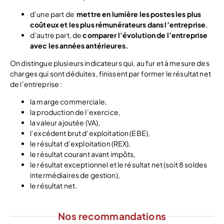
d’une part de
mettre en lumière les postes les plus
coûteux et les plus rémunérateurs dans l’entreprise
,
d’autre part, de
comparer l’évolution de l’entreprise
avec les années antérieures
.
On distingue plusieurs indicateurs qui, au fur et à mesure des
charges qui sont déduites, finissent par former le résultat net
de l’entreprise :
la marge commerciale,
la production de l’exercice,
la valeur ajoutée (VA),
l’excédent brut d’exploitation (EBE),
le résultat d’exploitation (REX),
le résultat courant avant impôts,
le résultat exceptionnel et le résultat net (soit 8 soldes
intermédiaires de gestion),
le résultat net.
Nos recommandations