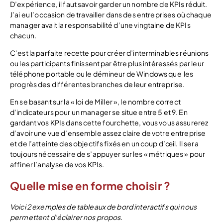
D’expérience, il faut savoir garder un nombre de KPIs réduit.
J’ai eu l’occasion de travailler dans des entreprises où chaque
manager avait la responsabilité d’une vingtaine de KPIs
chacun.
C’est la parfaite recette pour créer d’interminables réunions
ou les participants finissent par être plus intéressés par leur
téléphone portable ou le démineur de Windows que les
progrès des différentes branches de leur entreprise.
En se basant sur la « loi de Miller », le nombre correct
d’indicateurs pour un manager se situe entre 5 et 9. En
gardant vos KPIs dans cette fourchette, vous vous assurerez
d’avoir une vue d’ensemble assez claire de votre entreprise
et de l’atteinte des objectifs fixés en un coup d’œil. Il sera
toujours nécessaire de s’appuyer sur les « métriques » pour
affiner l’analyse de vos KPIs.
Quelle mise en forme choisir ?
Voici 2 exemples de tableaux de bord interactifs qui nous
permettent d’éclairer nos propos.