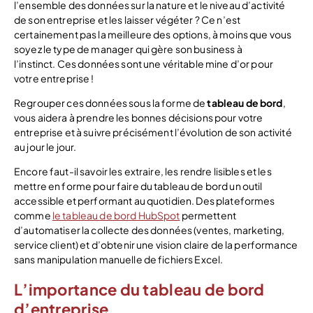
l’ensemble des données sur la nature et le niveau d’activité
de son entreprise et les laisser végéter ? Ce n’est
certainement pas la meilleure des options, à moins que vous
soyez le type de manager qui gère son business à
l’instinct. Ces données sont une véritable mine d’or pour
votre entreprise !
Regrouper ces données sous la forme de
tableau de bord
,
vous aidera à prendre les bonnes décisions pour votre
entreprise et à suivre précisément l’évolution de son activité
au jour le jour.
Encore faut-il savoir les extraire, les rendre lisibles et les
mettre en forme pour faire du tableau de bord un outil
accessible et performant au quotidien. Des plateformes
comme
le tableau de bord HubSpot
permettent
d’automatiser la collecte des données (ventes, marketing,
service client) et d’obtenir une vision claire de la performance
sans manipulation manuelle de fichiers Excel.
L’importance du tableau de bord
d’entreprise