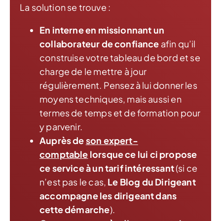
La solution se trouve :
En interne en missionnant un
collaborateur de confiance
afin qu’il
construise votre tableau de bord et se
charge de le mettre à jour
régulièrement. Pensez à lui donner les
moyens techniques, mais aussi en
termes de temps et de formation pour
y parvenir.
Auprès de
son expert-
comptable
lorsque ce lui ci propose
ce service à un tarif intéressant
(si ce
n’est pas le cas,
Le Blog du Dirigeant
accompagne les dirigeant dans
cette démarche
).