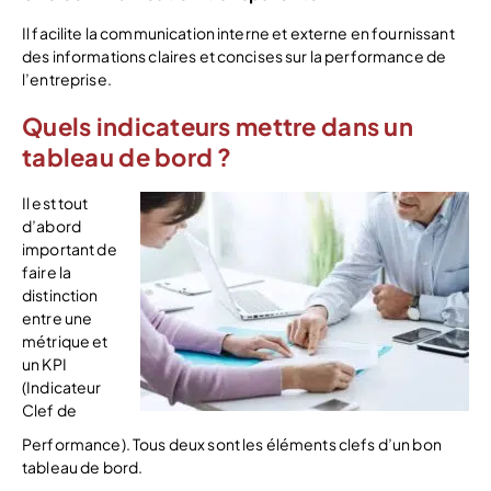
Il facilite la communication interne et externe en fournissant
des informations claires et concises sur la performance de
l’entreprise.
Quels indicateurs mettre dans un
tableau de bord ?
Il est tout
d’abord
important de
faire la
distinction
entre une
métrique et
un KPI
(Indicateur
Clef de
Performance). Tous deux sont les éléments clefs d’un bon
tableau de bord.