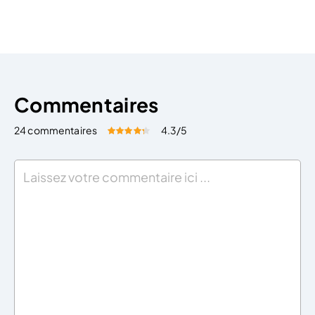
cette dernière est certaine dans son principe et dans
son montant (absence […]
Commentaires
24 commentaires
4.3
/5
Évaluez cet article:
Donner une note