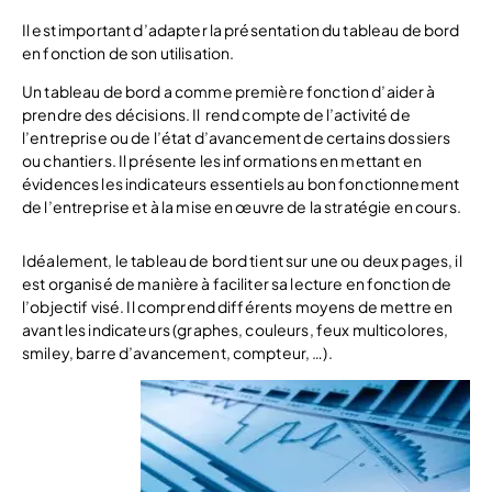
Il est important d’adapter la présentation du tableau de bord
en fonction de son utilisation.
Un tableau de bord a comme première fonction d’aider à
prendre des décisions. Il rend compte de l’activité de
l’entreprise ou de l’état d’avancement de certains dossiers
ou chantiers. Il présente les informations en mettant en
évidences les indicateurs essentiels au bon fonctionnement
de l’entreprise et à la mise en œuvre de la stratégie en cours.
Idéalement, le tableau de bord tient sur une ou deux pages, il
est organisé de manière à faciliter sa lecture en fonction de
l’objectif visé. Il comprend différents moyens de mettre en
avant les indicateurs (graphes, couleurs, feux multicolores,
smiley, barre d’avancement, compteur, …).