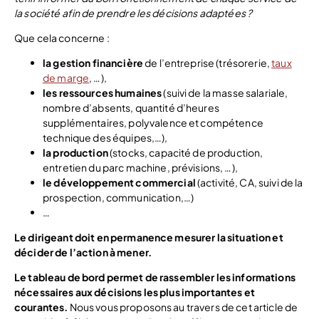
la société afin de prendre les décisions adaptées ?
Que cela concerne :
la gestion financière
de l’entreprise (trésorerie,
taux
de marge
, …),
les ressources humaines
(suivi de la masse salariale,
nombre d’absents, quantité d’heures
supplémentaires, polyvalence et compétence
technique des équipes,…),
la production
(stocks, capacité de production,
entretien du parc machine, prévisions, …),
le développement commercial
(activité, CA, suivi de la
prospection, communication,…)
…
Le dirigeant doit en permanence mesurer la situation et
décider de l’action à mener.
Le tableau de bord permet de rassembler les informations
nécessaires aux décisions les plus importantes et
courantes.
Nous vous proposons au travers de cet article de