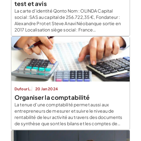
test et avis
La carte d’identité Qonto Nom : OLINDA Capital
social : SAS au capital de 256.722,35 €, Fondateur :
Alexandre Prot et Steve Anavi Néobanque sortie en
2017 Localisation siège social : France
Coordonnées du siège social : 18 Rue de Navarin,
75009 Paris Levée de fonds : total 622 M€ Résumé :
notre avis sur Qonto Le logiciel de comptabilité de
Qonto est un outil […]
Dufour L.
20 Jan 2024
Organiser la comptabilité
La tenue d’une comptabilité permet aussi aux
entrepreneurs de mesurer et suivre le niveau de
rentabilité de leur activité au travers des documents
de synthèse que sont les bilans et les comptes de
résultats, mais aussi des indicateurs issus du suivi
comptable. Dans cet article, le Blog du Dirigeant vous