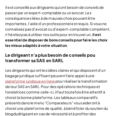
Il est conseillé aux dirigeants qui ont besoin de conseils de
passer par un expert-comptable ou un avocat. Les
conséquences liées à de mauvais choix pouvant être
importantes, l’aide d’un professionnel est requis. Si vous ne
connaissez pas d’avocat ou d’expert-comptable compétent,
n’hésitez pas à utiliser nos outils pour en trouver un,
il est
essentiel de disposer de bons conseils pour faire les choix
les mieux adaptés à votre situation
.
Le dirigeant n’a plus besoin de conseils pou
transformer sa SAS en SARL
Les dirigeants qui ont les idées claires et qui disposent d’un
bagage juridique suffisant peuvent faire appel à une
plateforme juridique en ligne
pour réaliser la transformation
de leur SAS en SARL. Pour des opérations techniques et
fondatrices comme celle-ci, il faut toutefois être attentif à
choisir la bonne plateforme. Les tableaux comparatifs
présents dans le menu “Comparateurs” vous aideront à
choisir une plateforme de qualité, à bénéficier du soutien du
blogdudirigeant en cas de nécessité et à profiter des