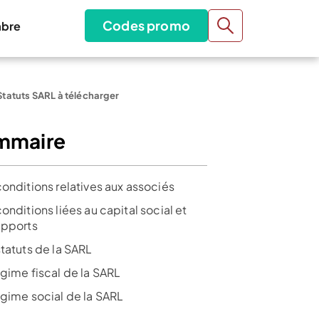
Codes promo
bre
Statuts SARL à télécharger
mmaire
conditions relatives aux associés
onditions liées au capital social et
apports
statuts de la SARL
égime fiscal de la SARL
égime social de la SARL