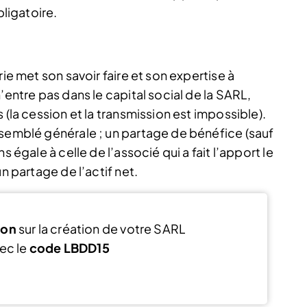
bligatoire.
rie met son savoir faire et son expertise à
’entre pas dans le capital social de la SARL,
 (la cession et la transmission est impossible).
ssemblé générale ; un partage de bénéfice (sauf
s égale à celle de l’associé qui a fait l’apport le
n partage de l’actif net.
ion
sur la création de votre SARL
ec le
code LBDD15
J’en profite