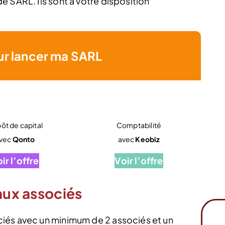
 SARL. Ils sont à votre disposition
ur lancer ma SARL
ôt de capital
Comptabilité
vec
Qonto
avec
Keobiz
ir l’offre
Voir l’offre
aux associés
iés avec un minimum de 2 associés et un