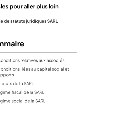
les pour aller plus loin
e de statuts juridiques SARL
 sur 451 avis
4,8 sur 3526 avis
 en cours de
Lire l’avis
mmaire
rédaction
ir l’offre
Voir l’offre
conditions relatives aux associés
onditions liées au capital social et
apports
statuts de la SARL
égime fiscal de la SARL
égime social de la SARL