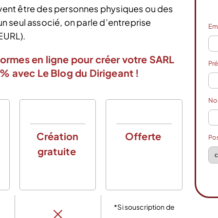
ent être des personnes physiques ou des
 seul associé, on parle d’entreprise
Em
(EURL).
ormes en ligne pour créer votre SARL
Pr
 avec Le Blog du Dirigeant !
N
Création
Offerte
Po
gratuite
C
g
*Si souscription de