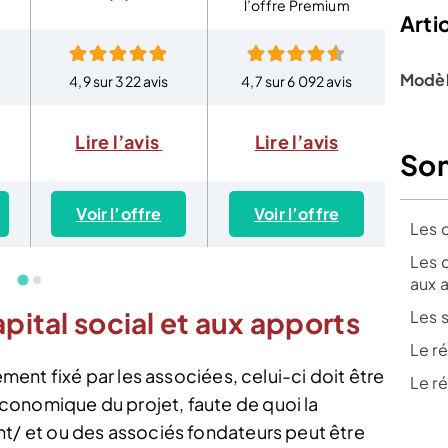
l’offre Premium
Artic
Modèl
4,9 sur 322 avis
4,7 sur 6 092 avis
4,7
Avis
Lire l’avis
Lire l’avis
So
Voir l’offre
Voir l’offre
Vo
Les 
Les c
aux 
apital social et aux apports
Les 
Le r
ement fixé par les associées, celui-ci doit être
Le r
onomique du projet, faute de quoi la
nt/ et ou des associés fondateurs peut être