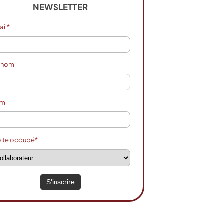
NEWSLETTER
ail*
énom
om
ste occupé*
réation
20% de
ratuite
réduction
Code promo – LBDD20