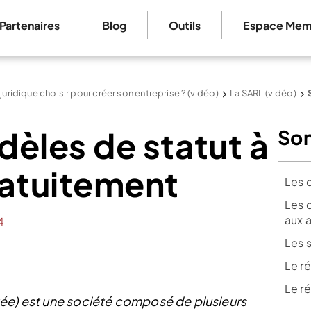
Partenaires
Blog
Outils
Espace Mem
 juridique choisir pour créer son entreprise ? (vidéo)
La SARL (vidéo)
èles de statut à
So
ratuitement
Les 
Les c
aux 
4
Les 
Le r
Le r
tée) est une société composé de plusieurs