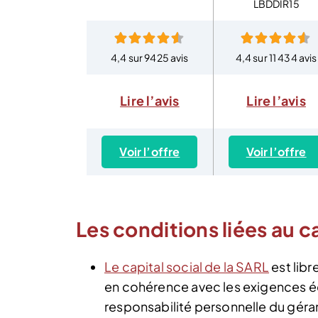
LBDDIR15
4,4 sur 9425 avis
4,4 sur 11 434 avis
Lire l’avis
Lire l’avis
Voir l’offre
Voir l’offre
Les conditions liées au c
Le capital social de la SARL
est libr
en cohérence avec les exigences éc
responsabilité personnelle du géra