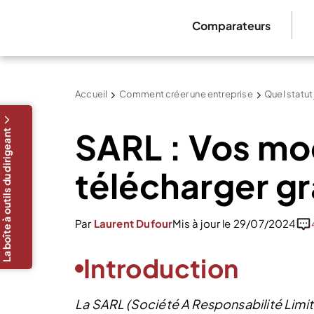
Comparateurs
Accueil
Comment créer une entreprise
Quel statut
SARL : Vos mod
La boîte à outils du dirigeant
télécharger g
Par
Laurent Dufour
Mis à jour le 29/07/2024
Introduction
La SARL (Société A Responsabilité Limi