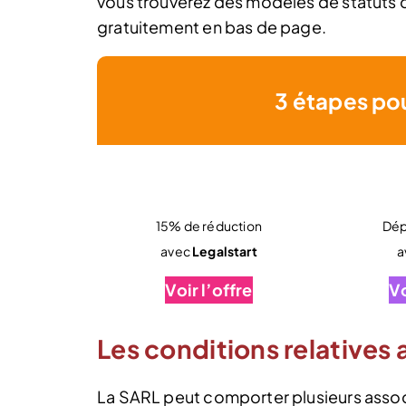
vous trouverez des modèles de statuts de
gratuitement en bas de page.
3 étapes po
15% de réduction
Dép
avec
Legalstart
a
Voir l’offre
Vo
Les conditions relatives 
La SARL peut comporter plusieurs assoc