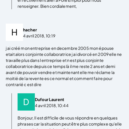
renseigner. Bien cordialement,
hacher
4 avril 2018, 10:19
j ai créé mon entreprise en decembre 2005 mon épouse
etait alors conjointe collaboratrice j ai divorcé en 2009 elle ne
travaille plus dans l entreprise et n est plus conjointe
collaboratrice depuis ce temps là il me reste 2 ans et demi
avant de pouvoir vendre et maintenant elle me réclame la
moitié de la revente es ce normal et comment faire pour
contrarié c est dire
Dufour Laurent
4 avril 2018, 10:44
Bonjour, Il est difficile de vous répondre en quelques
phrases car la situation peut être plus complexe qu'elle