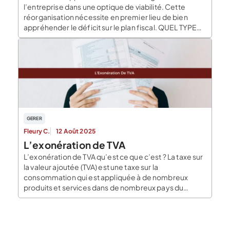
l’entreprise dans une optique de viabilité. Cette
réorganisation nécessite en premier lieu de bien
appréhender le déficit sur le plan fiscal. QUEL TYPE
D’ENTREPRISE SONT CONCERNÉES PAR LE DÉFICIT
FISCAL À L’IR ? La problématique de la gestion fiscale
du déficit dans le cadre d’une entreprise relevant de
l’impôt […]
GERER
Fleury C.
12 Août 2025
L’exonération de TVA
L’exonération de TVA qu’est ce que c’est ? La taxe sur
la valeur ajoutée (TVA) est une taxe sur la
consommation qui est appliquée à de nombreux
produits et services dans de nombreux pays du
monde. La TVA est généralement calculée sur le prix
de vente d’un produit ou d’un service et est souvent
incluse […]