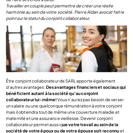
Travailler en couple peut permettre de créer une réelle
harmonie au sein de votre société. Pierre Aïdan avocat fait le
point sur le statut du conjoint collaborateur.
Être conjoint collaborateur de SARL apporte également
d’autres avantages.
Des avantages financiers et sociaux qui
bénéficient autant à la société qu’au conjoint
collaborateur lui-même!
Vous n’aurez pas besoin de verser
un salaire ou une quelconque rémunération à votre conjoint
mais il obtiendra tout de même une couverture maladie et
maternité et une assurance vieillesse. Devenir conjoint
collaborateur permet aussi q
ue votre travail au sein de la
société de votre époux ou de votre épouse soit reconnu
et