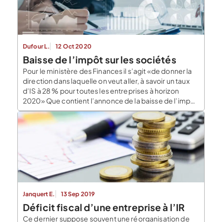
Dufour L.
12 Oct 2020
Baisse de l’impôt sur les sociétés
Pour le ministère des Finances il s’agit «de donner la
direction dans laquelle on veut aller, à savoir un taux
d’IS à 28 % pour toutes les entreprises à horizon
2020» Que contient l’annonce de la baisse de l’impôt
sur les sociétés ? La baisse du taux d’imposition sur les
sociétés à 28% ayant été […]
Janquert E.
13 Sep 2019
Déficit fiscal d’une entreprise à l’IR
Ce dernier suppose souvent une réorganisation de