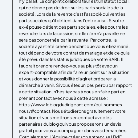
n'y parait. Le conjoint collaborateur est un statut social,
qui ne donne pas de droit sur les parts sociales de la
société. Lors de la revente c'est l'associé qui vent les
parts sociales qu'il détient dans l'entreprise. Si votre
ex-épouse détient des parts sociales, elles pourra les
revendre lors de la cession, si elle n'en n'a pas elle ne
sera pas concernée par la revente. Par contre, la
société ayant été créée pendant que vous étiez marié,
tout dépend de votre contrat de mariage et de ce qui a
été prévu dans les status juridiques de votre SARL. Il
faudrait prendre rendez-vous au plus tôt avec un
expert-comptable afin de faire un point sur la situation
et vous donner la possibilité d'agir et préparer la
démarche à venir. Si vous êtes un peu perdu par rapport
à cette situation, n'hésitez pas à nous en faire part en
prenant contact avec nous à cette adresse :
https://www.leblogdudirigeant.com/qui-sommes-
nous/#contact. Nous étudierons gratuitement votre
situation et vous mettrons en contact avec les
partenaires du blog qui vous proposerons un devis
gratuit pour vous accompagner dans vos démarches.
Cordialement, L’équipe créer son entreprise LBdD