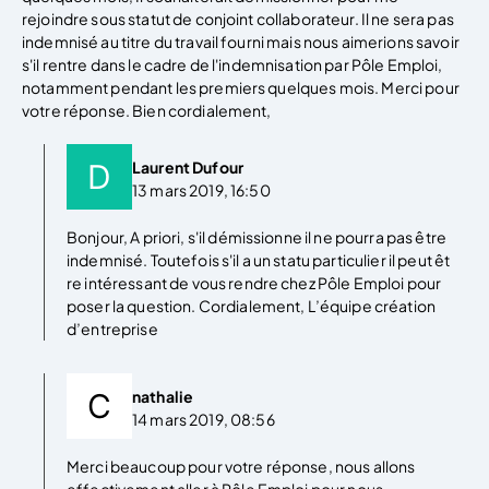
rejoindre sous statut de conjoint collaborateur. Il ne sera pas
indemnisé au titre du travail fourni mais nous aimerions savoir
s'il rentre dans le cadre de l'indemnisation par Pôle Emploi,
notamment pendant les premiers quelques mois. Merci pour
votre réponse. Bien cordialement,
Laurent Dufour
13 mars 2019, 16:50
Bonjour, A priori, s'il démissionne il ne pourra pas être
indemnisé. Toutefois s'il a un statu particulier il peut êt
re intéressant de vous rendre chez Pôle Emploi pour
poser la question. Cordialement, L’équipe création
d’entreprise
nathalie
14 mars 2019, 08:56
Merci beaucoup pour votre réponse, nous allons
effectivement aller à Pôle Emploi pour nous