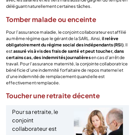
déléguant naturellement certaines tâches.
Tomber malade ou enceinte
Pour l’assurance maladie, le conjoint collaborateur est affilié
au même régime que le gérant de la SARL. Ainsi,
il relève
obligatoirement du régime social des indépendants (RSI)
. Il
est
assuré vis à vis des frais de santé et peut toucher, dans
certains cas, des indemnités journalières
en cas d’arrêt de
travail. Pour l’assurance maternité, la conjointe collaboratrice
bénéficie d’une indemnité forfaitaire de repos maternel et
d’une indemnité de remplacement quand elle est
effectivement remplacée.
Toucher une retraite décente
Pour sa retraite, le
conjoint
collaborateur est