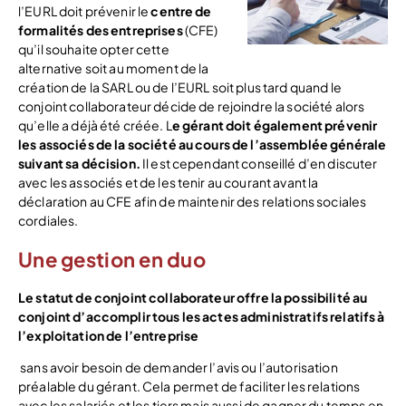
l’EURL doit prévenir le
centre de
formalités des entreprises
(CFE)
qu’il souhaite opter cette
alternative soit au moment de la
création de la SARL ou de l’EURL soit plus tard quand le
conjoint collaborateur décide de rejoindre la société alors
qu’elle a déjà été créée. L
e gérant doit également prévenir
les associés de la société au cours de l’assemblée générale
suivant sa décision.
Il est cependant conseillé d’en discuter
avec les associés et de les tenir au courant avant la
déclaration au CFE afin de maintenir des relations sociales
cordiales.
Une gestion en duo
Le statut de conjoint collaborateur offre la possibilité au
conjoint d’accomplir tous les actes administratifs relatifs à
l’exploitation de l’entreprise
sans avoir besoin de demander l’avis ou l’autorisation
préalable du gérant. Cela permet de faciliter les relations
avec les salariés et les tiers mais aussi de gagner du temps en