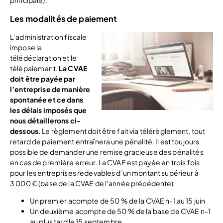
Les modalités de paiement
L’administration fiscale
impose la
télédéclaration et le
télépaiement.
La CVAE
doit être payée par
l’entreprise de manière
spontanée et ce dans
les délais imposés que
nous détaillerons ci-
dessous.
Le règlement doit être fait via télérèglement, tout
retard de paiement entraînera une pénalité. Il est toujours
possible de demander une remise gracieuse des pénalités
en cas de première erreur. La CVAE est payée en trois fois
pour les entreprises redevables d’un montant supérieur à
3 000 € (base de la CVAE de l’année précédente)
Un premier acompte de 50 % de la CVAE n-1 au 15 juin
Un deuxième acompte de 50 % de la base de CVAE n-1
au plus tard le 15 septembre