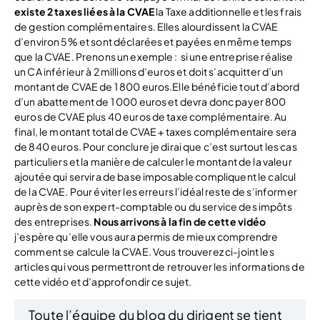
existe 2 taxes liées à la CVAE
la Taxe additionnelle et les frais
de gestion complémentaires. Elles alourdissent la CVAE
d’environ 5% et sont déclarées et payées en même temps
que la CVAE. Prenons un exemple : si une entreprise réalise
un CA inférieur à 2 millions d’euros et doit s’acquitter d’un
montant de CVAE de 1 800 euros.Elle bénéficie tout d’abord
d’un abattement de 1 000 euros et devra donc payer 800
euros de CVAE plus 40 euros de taxe complémentaire. Au
final, le montant total de CVAE + taxes complémentaire sera
de 840 euros. Pour conclure je dirai que c’est surtout les cas
particuliers et la manière de calculer le montant de la valeur
ajoutée qui servira de base imposable compliquent le calcul
de la CVAE. Pour éviter les erreurs l’idéal reste de s’informer
auprès de son expert-comptable ou du service des impôts
des entreprises.
Nous arrivons à la fin de cette vidéo
j’espère qu’elle vous aura permis de mieux comprendre
comment se calcule la CVAE. Vous trouverez ci-joint les
articles qui vous permettront de retrouver les informations de
cette vidéo et d’approfondir ce sujet.
Toute l’équipe du blog du dirigent se tient