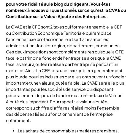
pour votre fidélité au le blog du dirigeant.
Vous êtes
nombreux à nous avoir questionnés sur ce qu’est la CVAE ou
Contribution sur la Valeur Ajoutée des Entreprises.
La CVAE et la CFE sont 2 taxes qui forment ensemble la CET
ou Contribution Economique Territoriale qui remplace
l’ancienne taxe professionnelle et sert à financer les
administrations locales région, département, communes.
Ces deux impositions sont complémentaires puisque la CFE
taxe le patrimoine foncier de l’entreprise alors que la CVAE
taxe la valeur ajoutée réalisée par l’entreprise pendant un
exercice. Ainsi, La CFE sera une taxe qui sera généralement
plus lourde pour les industries car elles ont souvent un foncier
important et une valeur ajoutée faible. La CVAE sera elle plus
importantes pour les sociétés de service qui disposent
généralement de peu de foncier mais ont un taux de Valeur
Ajouté plus important. Pour rappel : la valeur ajoutée
correspond au chiffre d’affaires réalisé moins l’ensemble
des dépenses liées au fonctionnement de l’entreprise
notamment :
Les achats de consommables (matières premières,