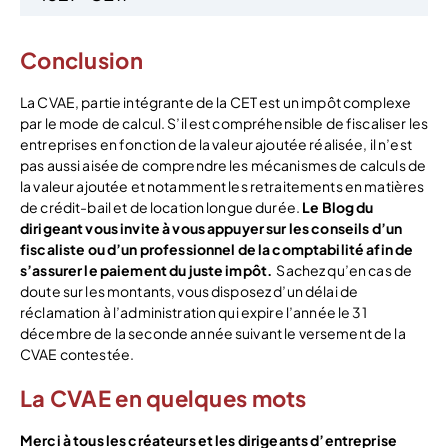
Conclusion
La CVAE, partie intégrante de la CET est un impôt complexe
par le mode de calcul. S’il est compréhensible de fiscaliser les
entreprises en fonction de la valeur ajoutée réalisée, il n’est
pas aussi aisée de comprendre les mécanismes de calculs de
la valeur ajoutée et notamment les retraitements en matières
de crédit-bail et de location longue durée.
Le Blog du
dirigeant vous invite à vous appuyer sur les conseils d’un
fiscaliste ou d’un professionnel de la comptabilité afin de
s’assurer le paiement du juste impôt.
Sachez qu’en cas de
doute sur les montants, vous disposez d’un délai de
réclamation à l’administration qui expire l’année le 31
décembre de la seconde année suivant le versement de la
CVAE contestée.
La CVAE en quelques mots
Merci à tous les créateurs et les dirigeants d’entreprise