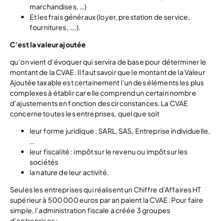
marchandises, …)
Et les frais généraux (loyer, prestation de service,
fournitures, ….).
C’est la valeur ajoutée
qu’on vient d’évoquer qui servira de base pour déterminer le
montant de la CVAE. Il faut savoir que le montant de la Valeur
Ajoutée taxable est certainement l’un des éléments les plus
complexes à établir car elle comprend un certain nombre
d’ajustements en fonction des circonstances. La CVAE
concerne toutes les entreprises, quel que soit
leur forme juridique : SARL, SAS, Entreprise individuelle,
…
leur fiscalité : impôt sur le revenu ou impôt sur les
sociétés
la nature de leur activité.
Seules les entreprises qui réalisent un Chiffre d’Affaires HT
supérieur à 500 000 euros par an paient la CVAE. Pour faire
simple, l’administration fiscale a créée 3 groupes
d’entreprises :