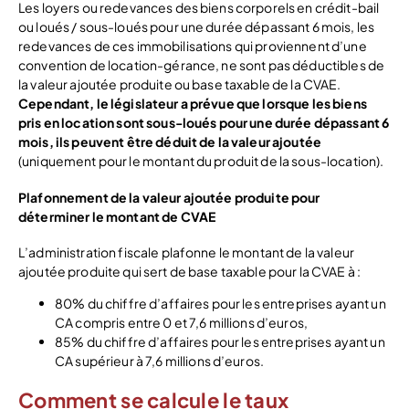
Les loyers ou redevances des biens corporels en crédit-bail
ou loués / sous-loués pour une durée dépassant 6 mois, les
redevances de ces immobilisations qui proviennent d’une
convention de location-gérance, ne sont pas déductibles de
la valeur ajoutée produite ou base taxable de la CVAE.
Cependant, le législateur a prévue que lorsque les biens
pris en location sont sous-loués pour une durée dépassant 6
mois, ils peuvent être déduit de la valeur ajoutée
(uniquement pour le montant du produit de la sous-location).
Plafonnement de la valeur ajoutée produite pour
déterminer le montant de CVAE
L’administration fiscale plafonne le montant de la valeur
ajoutée produite qui sert de base taxable pour la CVAE à :
80% du chiffre d’affaires pour les entreprises ayant un
CA compris entre 0 et 7,6 millions d’euros,
85% du chiffre d’affaires pour les entreprises ayant un
CA supérieur à 7,6 millions d’euros.
Comment se calcule le taux