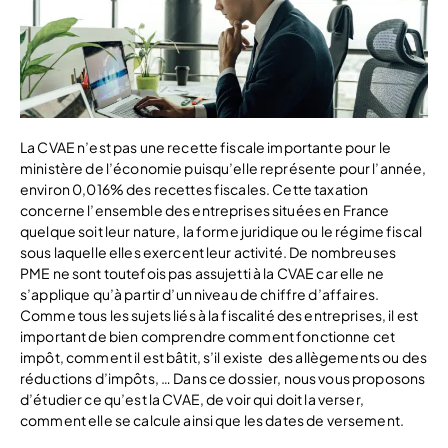
La CVAE n’est pas une recette fiscale importante pour le
ministère de l’économie puisqu’elle représente pour l’année,
environ 0,016% des recettes fiscales. Cette taxation
concerne l’ensemble des entreprises situées en France
quelque soit leur nature, la forme juridique ou le régime fiscal
sous laquelle elles exercent leur activité. De nombreuses
PME ne sont toutefois pas assujetti à la CVAE car elle ne
s’applique qu’à partir d’un niveau de chiffre d’affaires.
Comme tous les sujets liés à la fiscalité des entreprises, il est
important de bien comprendre comment fonctionne cet
impôt, comment il est bâtit, s’il existe des allègements ou des
réductions d’impôts, … Dans ce dossier, nous vous proposons
d’étudier ce qu’est la CVAE, de voir qui doit la verser,
comment elle se calcule ainsi que les dates de versement.