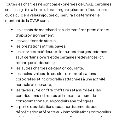
Toutes les charges ne sont pas exonérées de CVAE, certaines
sont assujettie à la taxe. Les charges qui seront déduite lors
du calcul de la valeur ajoutée qui servira à déterminer le
montant de la CVAE sont :
les achats de marchandises, de matières premières et
d’approvisionnement,
les variations de stocks,
les prestations et frais payés,
les services extérieurs et les autres charges externes
sauf certains loyers et de certaines redevances (cf.
remarque ci-dessous),
les autres charges de gestion courante,
les moins-values de cession d’immobilisations
corporelles et incorporelles attachées à une activité
normale et courante,
les taxes sur le chiffre d’affaires et assimilées, les
contributions indirectes et la taxe intérieure de
consommation sur les produits énergétiques,
la partie des dotations aux amortissements pour
dépréciation afférents aux immobilisations corporelles