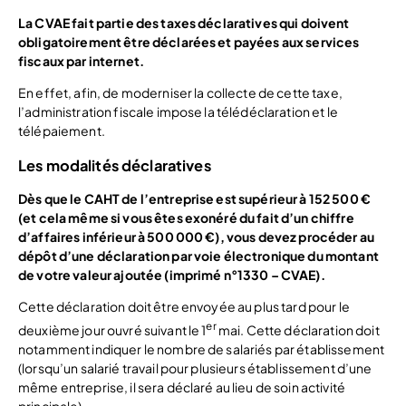
La CVAE fait partie des taxes déclaratives qui doivent
obligatoirement être déclarées et payées aux services
fiscaux par internet.
En effet, afin, de moderniser la collecte de cette taxe,
l’administration fiscale impose la télédéclaration et le
télépaiement.
Les modalités déclaratives
Dès que le CAHT de l’entreprise est supérieur à 152 500 €
(et cela même si vous êtes exonéré du fait d’un chiffre
d’affaires inférieur à 500 000 €), vous devez procéder au
dépôt d’une déclaration par voie électronique du montant
de votre valeur ajoutée (imprimé n°1330 – CVAE).
Cette déclaration doit être envoyée au plus tard pour le
er
deuxième jour ouvré suivant le 1
mai. Cette déclaration doit
notamment indiquer le nombre de salariés par établissement
(lorsqu’un salarié travail pour plusieurs établissement d’une
même entreprise, il sera déclaré au lieu de soin activité
principale).