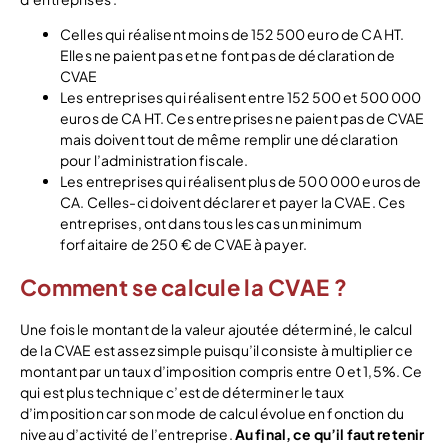
Celles qui réalisent moins de 152 500 euro de CA HT.
Elles ne paient pas et ne font pas de déclaration de
CVAE
Les entreprises qui réalisent entre 152 500 et 500 000
euros de CA HT. Ces entreprises ne paient pas de CVAE
mais doivent tout de même remplir une déclaration
pour l’administration fiscale.
Les entreprises qui réalisent plus de 500 000 euros de
CA. Celles-ci doivent déclarer et payer la CVAE. Ces
entreprises, ont dans tous les cas un minimum
forfaitaire de 250 € de CVAE à payer.
Comment se calcule la CVAE ?
Une fois le montant de la valeur ajoutée déterminé, le calcul
de la CVAE est assez simple puisqu’il consiste à multiplier ce
montant par un taux d’imposition compris entre 0 et 1,5%. Ce
qui est plus technique c’est de déterminer le taux
d’imposition car son mode de calcul évolue en fonction du
niveau d’activité de l’entreprise.
Au final, ce qu’il faut retenir