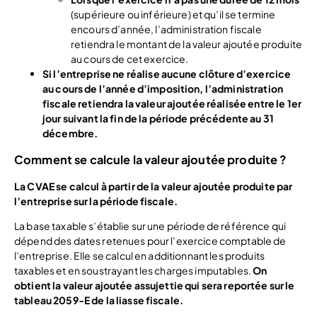
(supérieure ou inférieure) et qu’il se termine
encours d’année, l’administration fiscale
retiendra le montant de la valeur ajoutée produite
au cours de cet exercice.
Si l’entreprise ne réalise aucune clôture d’exercice
au cours de l’année d’imposition, l’administration
fiscale retiendra la valeur ajoutée réalisée entre le 1er
jour suivant la fin de la période précédente au 31
décembre.
Comment se calcule la valeur ajoutée produite ?
La CVAE se calcul à partir de la valeur ajoutée produite par
l’entreprise sur la période fiscale.
La base taxable s’établie sur une période de référence qui
dépend des dates retenues pour l’exercice comptable de
l’entreprise. Elle se calcul en additionnant les produits
taxables et en soustrayant les charges imputables.
On
obtient la valeur ajoutée assujettie qui sera reportée sur le
tableau 2059-E de la liasse fiscale.