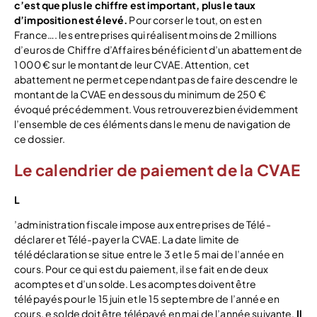
c’est que plus le chiffre est important, plus le taux
d’imposition est élevé.
Pour corser le tout, on est en
France…. les entreprises qui réalisent moins de 2 millions
d’euros de Chiffre d’Affaires bénéficient d’un abattement de
1 000 € sur le montant de leur CVAE. Attention, cet
abattement ne permet cependant pas de faire descendre le
montant de la CVAE en dessous du minimum de 250 €
évoqué précédemment. Vous retrouverez bien évidemment
l’ensemble de ces éléments dans le menu de navigation de
ce dossier.
Le calendrier de paiement de la CVAE
L
’administration fiscale impose aux entreprises de Télé-
déclarer et Télé-payer la CVAE. La date limite de
télédéclaration se situe entre le 3 et le 5 mai de l’année en
cours. Pour ce qui est du paiement, il se fait en de deux
acomptes et d’un solde. Les acomptes doivent être
télépayés pour le 15 juin et le 15 septembre de l’année en
cours. e solde doit être télépayé en mai de l’année suivante.
Il