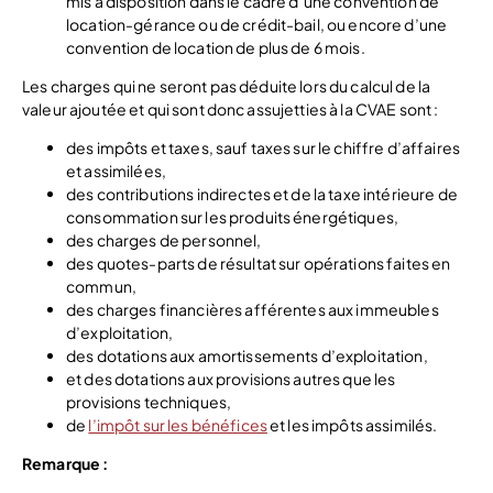
mis à disposition dans le cadre d’une convention de
location-gérance ou de crédit-bail, ou encore d’une
convention de location de plus de 6 mois.
Les charges qui ne seront pas déduite lors du calcul de la
valeur ajoutée et qui sont donc assujetties à la CVAE sont :
des impôts et taxes, sauf taxes sur le chiffre d’affaires
et assimilées,
des contributions indirectes et de la taxe intérieure de
consommation sur les produits énergétiques,
des charges de personnel,
des quotes-parts de résultat sur opérations faites en
commun,
des charges financières afférentes aux immeubles
d’exploitation,
des dotations aux amortissements d’exploitation,
et des dotations aux provisions autres que les
provisions techniques,
de
l’impôt sur les bénéfices
et les impôts assimilés.
Remarque :