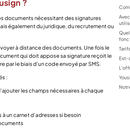
sign ?
Comm
Avec
des documents nécessitant des signatures
utili
 mais également du juridique, du recrutement ou
Quel
fonc
envoyer à distance des documents. Une fois le
Tarif
cument qui doit appose sa signature reçoit le
Est-
re par le biais d’un code envoyé par SMS.
L'off
és :
Yousi
Notr
’ajouter les champs nécessaires à chaque
s à un carnet d’adresses si besoin
documents