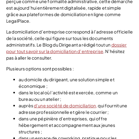
perçue comme une formalité administrative, cette démarche
est aujourd’hui entièrement digitalisée, rapide et simple
grâce aux plateformes de domiciliation en ligne comme
LegalPlace.
La domiciliation d’entreprise correspond à l’adresse officielle
de la société, celle qui figure sur tous les documents
administratifs. Le Blog du Dirigeant a rédigé tout un
dossier
pour tout savoir sur la domiciliation d’entreprise
. N’hésitez
pas à aller le consulter.
Plusieurs options sont possibles :
au domicile du dirigeant, une solution simple et
économique ;
dans le local où l’activité est exercée, comme un
bureau ou un atelier ;
auprès
d’une société de domiciliation,
qui fournit une
adresse professionnelle et gère le courrier ;
dans une pépinière d’entreprises, qui offre
hébergement et accompagnement aux jeunes
structures ;
dans un espace de coworking, pratique pour les