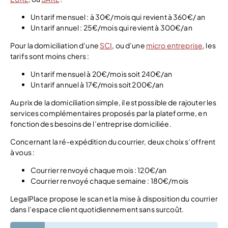
Un tarif mensuel : à 30€/mois qui revient à 360€/ an
Un tarif annuel : 25€/mois qui revient à 300€/an
Pour la domiciliation d’une
SCI
, ou d’une
micro entreprise
, les
tarifs sont moins chers :
Un tarif mensuel à 20€/mois soit 240€/an
Un tarif annuel à 17€/mois soit 200€/an
Au prix de la domiciliation simple, il est possible de rajouter les
services complémentaires proposés par la plateforme, en
fonction des besoins de l’entreprise domiciliée.
Concernant la ré-expédition du courrier, deux choix s’offrent
à vous :
Courrier renvoyé chaque mois : 120€/an
Courrier renvoyé chaque semaine : 180€/mois
LegalPlace propose le scan et la mise à disposition du courrier
dans l’espace client quotidiennement sans surcoût.