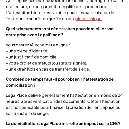
Oui. LegalPlace est une société de domiciliation agréée par la
préfecture, ce qui garantit la légalité de la procédure.
L’attestation fournie est valable pour l’immatriculation de
l’entreprise auprès du greffe ou du
guichet unique
.
Quels documents sont nécessaires pour domicilier son
entreprise avec LegalPlace ?
Vous devrez télécharger en ligne :
– une pièce d’identité,
– un justificatif de domicile,
– votre projet de statuts (ou statuts signés),
– un extrait Kbis en cas de transfert de siège.
Combien de temps faut-il pour obtenir l’attestation de
domiciliation ?
LegalPlace délivre généralement l’attestation en moins de 24
heures, après vérification des documents. Cette attestation
est indispensable pour finaliser la création de l’entreprise ou
son transfert de siège.
La domiciliation LegalPlace a-t-elle un impact sur la CFE ?