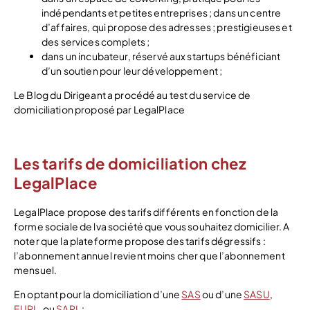
indépendants et petites entreprises ; dans un centre
d’affaires, qui propose des adresses ; prestigieuses et
des services complets ;
dans un incubateur, réservé aux startups bénéficiant
d’un soutien pour leur développement ;
Le Blog du Dirigeant a procédé au test du service de
domiciliation proposé par LegalPlace
Les tarifs de domiciliation chez
LegalPlace
LegalPlace propose des tarifs différents en fonction de la
forme sociale de lva société que vous souhaitez domicilier. A
noter que la plateforme propose des tarifs dégressifs :
l’abonnement annuel revient moins cher que l’abonnement
mensuel.
En optant pour la domiciliation d’une
SAS
ou d’une
SASU
,
EURL
, ou
SARL
: