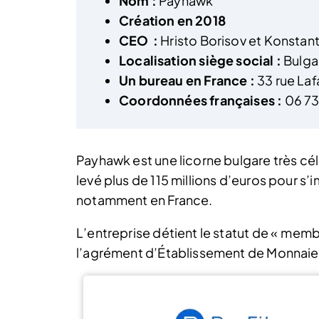
Nom :
Payhawk
Création en 2018
CEO :
Hristo Borisov et Konsta
Localisation siège social :
Bulga
Un bureau en France :
33 rue Laf
Coordonnées françaises :
06 73
Payhawk est une licorne bulgare très cé
levé plus de 115 millions d’euros pour s
notamment en France.
L’entreprise détient le statut de « memb
l’agrément d’Établissement de Monnaie