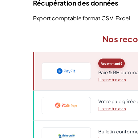
Récupération des données
Export comptable format CSV, Excel.
Nos rec
Recommandé
Paie & RH automa
Lire notre avis
Votre paie gérée 
Lire notre avis
Bulletin conforme