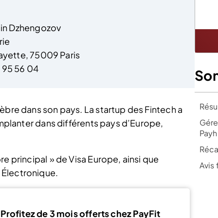
ntin Dzhengozov
rie
ayette, 75009 Paris
 95 56 04
So
Résum
lèbre dans son pays. La startup des Fintech a
Gére
’implanter dans différents pays d’Europe,
Pay
Récap
re principal » de Visa Europe, ainsi que
Avis 
 Électronique.
Profitez de 3 mois offerts chez PayFit