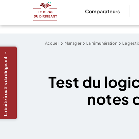
Comparateurs
Accueil
Manager
La rémunération
La gesti
La boîte à outils du dirigeant
Test du logi
notes d