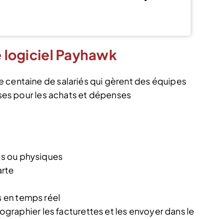
J’en profite
e logiciel Payhawk
 centaine de salariés qui gèrent des équipes
vises pour les achats et dépenses
les ou physiques
arte
s en temps réel
raphier les facturettes et les envoyer dans le