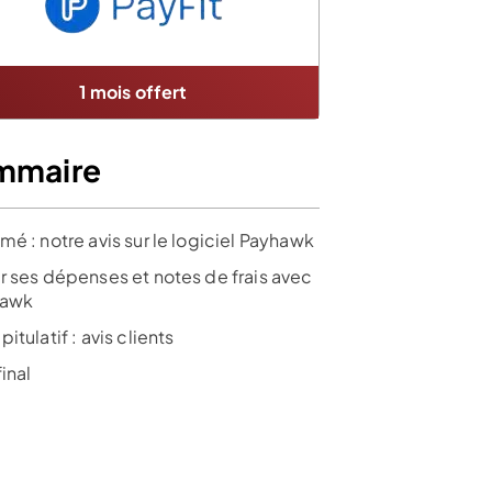
1 mois offert
mmaire
é : notre avis sur le logiciel Payhawk
r ses dépenses et notes de frais avec
hawk
itulatif : avis clients
final