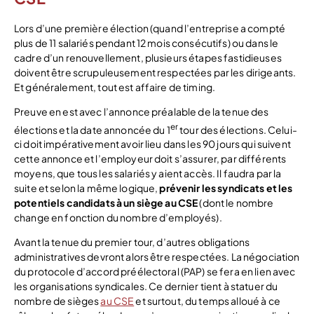
Lors d’une première élection (quand l’entreprise a compté
plus de 11 salariés pendant 12 mois consécutifs) ou dans le
cadre d’un renouvellement, plusieurs étapes fastidieuses
doivent être scrupuleusement respectées par les dirigeants.
Et généralement, tout est affaire de timing.
Preuve en est avec l’annonce préalable de la tenue des
er
élections et la date annoncée du 1
tour des élections. Celui-
ci doit impérativement avoir lieu dans les 90 jours qui suivent
cette annonce et l’employeur doit s’assurer, par différents
moyens, que tous les salariés y aient accès. Il faudra par la
suite et selon la même logique,
prévenir les syndicats et les
potentiels candidats à un siège au CSE
(dont le nombre
change en fonction du nombre d’employés).
Avant la tenue du premier tour, d’autres obligations
administratives devront alors être respectées. La négociation
du protocole d’accord préélectoral (PAP) se fera en lien avec
les organisations syndicales. Ce dernier tient à statuer du
nombre de sièges
au CSE
et surtout, du temps alloué à ce