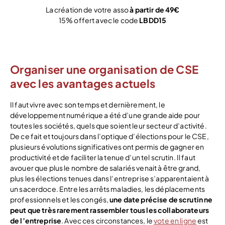
La création de votre asso
à partir de 49€
15% offert avec le code
LBDD15
Je crée !
Organiser une organisation de CSE
avec les avantages actuels
Il faut vivre avec son temps et dernièrement, le
développement numérique a été d’une grande aide pour
toutes les sociétés, quels que soient leur secteur d’activité.
De ce fait et toujours dans l’optique d’élections pour le CSE,
plusieurs évolutions significatives ont permis de gagner en
productivité et de faciliter la tenue d’un tel scrutin. Il faut
avouer que plus le nombre de salariés venait à être grand,
plus les élections tenues dans l’entreprise s’apparentaient à
un sacerdoce. Entre les arrêts maladies, les déplacements
professionnels et les congés,
une date précise de scrutin ne
peut que très rarement rassembler tous les collaborateurs
de l’entreprise
. Avec ces circonstances, le
vote en ligne
est