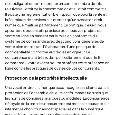
doit obligatoirement respecter un certain nombre de lois
relatives au droit de la consommation et au droit commercial.
Il existe une réglementation bien spécifique pour la vente et
la fourniture de services sur internet qu’un avocat en droit
numérique maîtrise parfaitement. En pratique, celui-ci vous
apportera des conseils précieux pour tous vos projets de
vente en ligne en passant par la mise en conformité du
système de commande avec des conditions générales de
vente bien établies ou l’élaboration d’une politique de
confidentialité conforme aux règles en vigueur. La
concurrence étant très rude – particulièrement pour le E-
commerce – votre avocat pourra protéger votre présence en
ligne contre les pratiques déloyales de vos concurrents.
Protection de la propriété intellectuelle
Un avocat en droit numérique accompagne ses clients dans la
protection de l’ensemble de leurs actifs immatériels tels que
les noms de domaines, marques ou modèles. La concurrence
déloyale de la part des concurrents est monnaie courante sur
internet, le choix d’un avocat spécialisé dans le numérique
vous offrira une protection optimale contre tous les