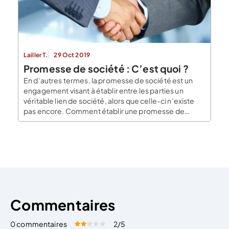
sait, l’union fait la force. Le fait […]
Lailler T.
29 Oct 2019
Promesse de société : C’est quoi ?
En d’autres termes, la promesse de société est un
engagement visant à établir entre les parties un
véritable lien de société, alors que celle-ci n’existe
pas encore. Comment établir une promesse de
société ? Quelles sont les conséquences en cas de
violation de la promesse de société ? Notre article fait
le point. Comment établir une […]
Commentaires
0 commentaires
2
/5
Évaluez cet article:
Donner une note