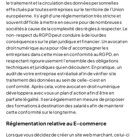
le traitement et la circulation des données personnelles
effectués par toutes entreprises sur le territoire de l’Union
européenne. Il s’agit d’une réglementation très stricte et
souvent difficile à mettre en oeuvre pour de nombreuses
sociétés à cause de la complexité des règles à respecter. Le
non-respect du RGPD peut conduire à de lourdes
conséquences sur le plan juridique et financier. Un avocat en
droit numérique aura pour rôle d’accompagner les
entreprises dans cette mise en conformité au RGPD, en
respectant rigoureusement l’ensemble des obligations
techniques et juridiques qui en découlent. En pratique, un
audit de votre entreprise est réalisé afin de vérifier si le
traitement des données au sein de celle-ci est en
conformité. Après cela, votre avocat en droit numérique
développera avec vous un plan d’action afin d’être en
parfaite légalité. Il sera également en mesure de proposer
des formations à destination des salariés afin de maintenir
cette conformité sur le long terme.
Réglementation relative au E-commerce
Lorsque vous décidez de créer un site web marchant, celui-ci