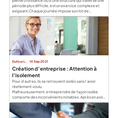
pleine croissance ou d’une structure qui traverse une
période plus difficile, est un exercice complexe et
exigeant.Chaque journée impose son lot de
décisions stratégiques, d’urgences opérationnelles
et d’arbitrages financiers. Dans ce rythme effréné, il
devient difficile de prendre du recul et de planifier
sereinement l’avenir. Pour certains […]
Dufour L.
14 Sep 2021
Création d’entreprise : Attention à
l’isolement
Pour d’autres, ils se retrouvent isolés sans l’avoir
réellement voulu.
Malheureusement, entreprendre de façon isolée
comporte des inconvénients notables. Après en avoir
présenté quelques-uns, vous trouverez dans les
lignes suivantes, quelques solutions de choix pour
sortir ou éviter l’isolement. Pourquoi faut-il éviter
l’isolement pour un entrepreneur Tout le monde le