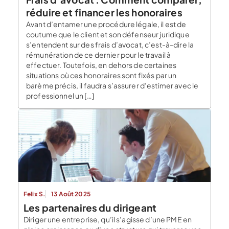
réduire et financer les honoraires
Avant d’entamer une procédure légale, il est de
coutume que le client et son défenseur juridique
s’entendent sur des frais d’avocat, c’est-à-dire la
rémunération de ce dernier pour le travail à
effectuer. Toutefois, en dehors de certaines
situations où ces honoraires sont fixés par un
barème précis, il faudra s’assurer d’estimer avec le
professionnel un […]
Felix S.
13 Août 2025
Les partenaires du dirigeant
Diriger une entreprise, qu’il s’agisse d’une PME en