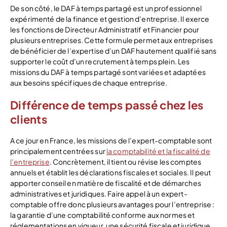
De son côté, le DAF à temps partagé est un professionnel
expérimenté de la finance et gestion d’entreprise. Il exerce
les fonctions de Directeur Administratif et Financier pour
plusieurs entreprises. Cette formule permet aux entreprises
de bénéficier de l’expertise d’un DAF hautement qualifié sans
supporter le coût d’un recrutement à temps plein. Les
missions du DAF à temps partagé sont variées et adaptées
aux besoins spécifiques de chaque entreprise.
Différence de temps passé chez les
clients
A ce jour en France, les missions de l’expert-comptable sont
principalement centrées sur
la comptabilité et la fiscalité de
l’entreprise
. Concrètement, il tient ou révise les comptes
annuels et établit les déclarations fiscales et sociales. Il peut
apporter conseil en matière de fiscalité et de démarches
administratives et juridiques. Faire appel à un expert-
comptable offre donc plusieurs avantages pour l’entreprise :
la garantie d’une comptabilité conforme aux normes et
réglementations en vigueur, une sécurité fiscale et juridique