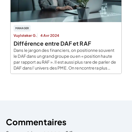
MANAGER
Vuylsteker G.
4 Avr 2024
Différence entre DAF et RAF
Dans le jargon des financiers, on positionne souvent
le DAF dans un grand groupe ou en « position haute
par rapport au RAF ». Il est aussi plus rare de parler de
DAF dans l’univers des PME. On rencontrera plus
souvent le terme de RAF, dont la mission est donc
connotée plus opérationnelle que celle du DAF. […]
Commentaires