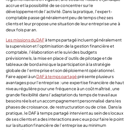
accrue et la possibilité de se concentrer sur le
développement de l’activité. Dans la pratique, l’expert-
comptable passe généralement peu de temps chez ses
clients et leur propose une situation de leur entreprise une à
deux fois par an.
Les missions du DAF
à temps partagé incluent généralement
la supervision et l’optimisation de la gestion financière et
comptable, l’élaboration et le suivi des budgets
prévisionnels, la mise en place d’outils de pilotage et de
tableaux de bord ainsi que la participation à la stratégie
globale de l’entreprise et son déploiement opérationnel.
Faire appel à un
DAF à temps partagé
présente plusieurs
avantages pour l’entreprise : une expertise financière de haut
niveau régulière pour une fréquence à un coût maîtrisé, une
grande flexibilité dans l’adaptation du temps de travail aux
besoins réels et un accompagnement personnalisé dans les
phases de croissance, de restructuration ou de crise. Dans la
pratique, le DAF à temps partagé intervient au sein des locaux
de ses clients et a des interactions avec eux pour faire le point
sur la situation financière de l’entreprise au minimum