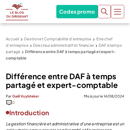
Codes promo
Accueil
Gestion et Comptabilité d’entreprise
Etre chef
d’entreprise
Directeur administratif et financier
DAF à temps
partagé
Différence entre DAF à temps partagé et expert-
comptable
Différence entre DAF à temps
partagé et expert-comptable
Par
Gaël Vuylsteker
Mis à jour le 14/08/2024
0
Introduction
La gestion financière et administrative d’une entreprise est un
enjeu majeur pour assurer sa pérennité et favoriser son