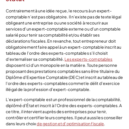
Contrairement à une idée reçue, le recours à un expert-
comptable n’est pas obligatoire. Il n’existe pas de texte légal
obligeant une entreprise ou une société à recourir aux
services d’un expert-comptable externe ou d’un comptable
salarié pour tenir sa comptabilité et/ou établir ses
déclarations fiscales. En revanche, tout entrepreneur doit
obligatoirement faire appel à un expert-comptable inscrit au
tableau de l’ordre des experts-comptables s’il choisit
d’externaliser sa comptabilité.
Les experts-comptables
disposent ici d’un monopole en la matière. Toute personne
proposant des prestations comptables sans être titulaire du
Diplôme d’Expertise Comptable (DEC) et inscrit au tableau de
l’ordre des experts-comptables commet le délit d’exercice
illégal de la profession d’expert-comptable.
L’expert-comptable est un professionnel de la comptabilité,
diplômé d’État et inscrit à l’Ordre des experts-comptables. A
ce titre, il intervient auprès des entreprises pour tenir,
contrôler et certifier leurs comptes. Il peut aussi les conseiller
dans leurs choix
de gestion et d’optimisation fiscale
.