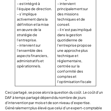
– est intégré à
– intervient
l’équipe de direction.
principalement sur
– s’implique
des missions
activement dans la
techniques et de
définition et la mise
conseil.
en œuvre de la
– il n’est pas impliqué
stratégie de
dans la gestion
l’entreprise.
quotidienne de
– intervient sur
l’entreprise propose
l’ensemble des
une approche plus
aspects financiers,
technique et
administratifs et
réglementaire,
opérationnels.
centrée sur la
conformité des
comptes et
l’optimisation fiscale
Ceci partagé, se pose alors la question du coût. Le coût d’un
DAF à temps partagé dépend du nombre de jours
d’intervention par mois et de son niveau d’expertise.
Généralement plus élevé que celui d’un expert-comptable