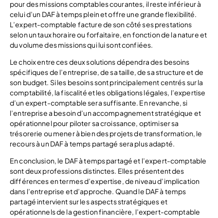
pour des missions comptables courantes, il reste inférieur à
celui d’un DAF à temps plein et offre une grande flexibilité.
L’expert-comptable facture de son côté ses prestations
selon un taux horaire ou forfaitaire, en fonction de la nature et
du volume des missions qui lui sont confiées.
Le choix entre ces deux solutions dépendra des besoins
spécifiques de l’entreprise, de sa taille, de sa structure et de
son budget. Si les besoins sont principalement centrés sur la
comptabilité, la fiscalité et les obligations légales, l’expertise
d’un expert-comptable sera suffisante. En revanche, si
l’entreprise a besoin d’un accompagnement stratégique et
opérationnel pour piloter sa croissance, optimiser sa
trésorerie ou mener à bien des projets de transformation, le
recours à un DAF à temps partagé sera plus adapté.
En conclusion, le DAF à temps partagé et l’expert-comptable
sont deux professions distinctes. Elles présentent des
différences en termes d’expertise, de niveau d’implication
dans l’entreprise et d’approche. Quand le DAF à temps
partagé intervient sur les aspects stratégiques et
opérationnels de la gestion financière, l’expert-comptable