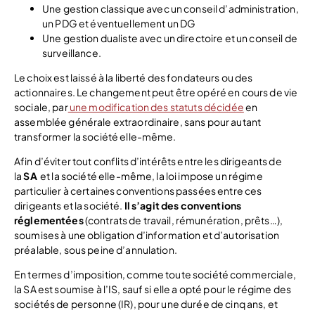
Une gestion classique avec un conseil d’administration,
un PDG et éventuellement un DG
Une gestion dualiste avec un directoire et un conseil de
surveillance.
Le choix est laissé à la liberté des fondateurs ou des
actionnaires. Le changement peut être opéré en cours de vie
sociale, par
une modification des statuts décidée
en
assemblée générale extraordinaire, sans pour autant
transformer la société elle-même.
Afin d’éviter tout conflits d’intérêts entre les dirigeants de
la
SA
et la société elle-même, la loi impose un régime
particulier à certaines conventions passées entre ces
dirigeants et la société.
Il s’agit des conventions
réglementées
(contrats de travail, rémunération, prêts…),
soumises à une obligation d’information et d’autorisation
préalable, sous peine d’annulation.
En termes d’imposition, comme toute société commerciale,
la SA est soumise à l’IS, sauf si elle a opté pour le régime des
sociétés de personne (IR), pour une durée de cinq ans, et