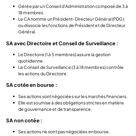
Gérée par un Conseil d’Administration composé de 3 à
18 membres.​
Le CA nomme un Président-Directeur Général (PDG)
ou dissocie les fonctions de Président et de Directeur
Général.​
SA avec Directoire et Conseil de Surveillance
:
Le Directoire (1 à 5 membres) assure la gestion
quotidienne.​
Le Conseil de Surveillance (3 à 18 membres) contrôle
les actions du Directoire.​
SA cotée en bourse
:
Ses actions sont négociées sur les marchés financiers.​
Elle est soumise à des obligations strictes en matière
de gouvernance et de transparence.​
SA non cotée
:
Ses actions ne sont pas négociées en bourse.​