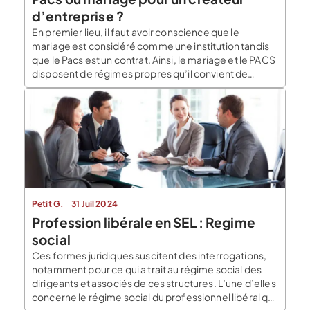
d’entreprise ?
En premier lieu, il faut avoir conscience que le
mariage est considéré comme une institution tandis
que le Pacs est un contrat. Ainsi, le mariage et le PACS
disposent de régimes propres qu’il convient de
distinguer. Le mariage ou le PACS entraîne des
conséquences sur le statut du conjoint. Pacs,
mariage, quel régime choisir ? […]
Petit G.
31 Juil 2024
Profession libérale en SEL : Regime
social
Ces formes juridiques suscitent des interrogations,
notamment pour ce qui a trait au régime social des
dirigeants et associés de ces structures. L’une d’elles
concerne le régime social du professionnel libéral qui