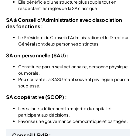
Elle bénéficie d’une structure plus souple tout en
respectant les règles de la SA classique.​
SA à Conseil d’Administration avec dissociation
des fonctions
:
Le Président du Conseil d’Administration et le Directeur
Général sont deux personnes distinctes.​
SA unipersonnelle (SAU)
:
Constituée par un seul actionnaire, personne physique
ou morale.​
Peu courante, la SASU étant souvent privilégiée pour sa
souplesse.​
SA coopérative (SCOP)
:
Les salariés détiennent la majorité du capital et
participent aux décisions.​
Favorise une gouvernance démocratique et partagée.​
Conseil LBdB :