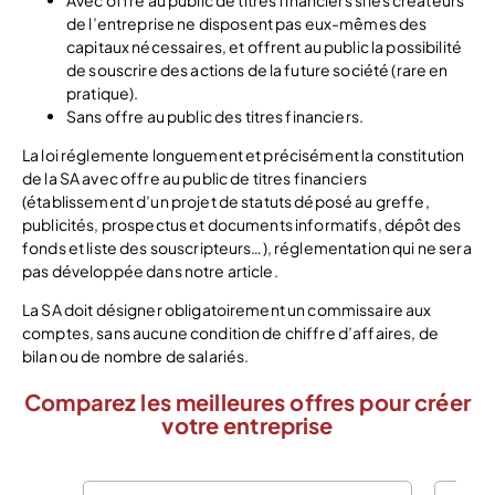
Avec offre au public de titres financiers si les créateurs
de l’entreprise ne disposent pas eux-mêmes des
capitaux nécessaires, et offrent au public la possibilité
de souscrire des actions de la future société (rare en
pratique).
Sans offre au public des titres financiers.
La loi réglemente longuement et précisément la constitution
de la SA avec offre au public de titres financiers
(établissement d’un projet de statuts déposé au greffe,
publicités, prospectus et documents informatifs, dépôt des
fonds et liste des souscripteurs…), réglementation qui ne sera
pas développée dans notre article.
La SA doit désigner obligatoirement un commissaire aux
comptes, sans aucune condition de chiffre d’affaires, de
bilan ou de nombre de salariés.
Comparez les meilleures offres pour créer
votre entreprise