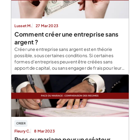
Lusset M.
27 Mar 2023
Comment créer une entreprise sans
argent ?
Créer une entreprise sans argent est en théorie
possible, sous certaines conditions. Si certaines
formes d’entreprises peuvent être créées sans
apport de capital, ou sans engager de frais pour leur
constitution, est-ce vraiment possible de créer une
entreprise sans argent ? Créer une entreprise sans
argent : les différences selon les formes juridiques
constituées L’argent […]
CREER
Fleury C.
8 Mar 2023
Pacs ou mariage pour un créateur