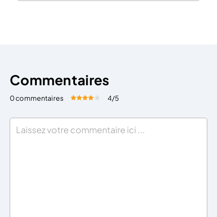
se trouve être dirigeant de la SEL : ce problème c’est
celui de la double-affiliation. Il existe également une
problématique qui a trait, […]
Commentaires
0 commentaires
4
/5
Évaluez cet article:
Donner une note