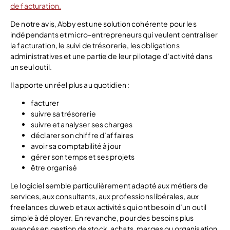
de facturation.
De notre avis, Abby est une solution cohérente pour les
indépendants et micro-entrepreneurs qui veulent centraliser
la facturation, le suivi de trésorerie, les obligations
administratives et une partie de leur pilotage d’activité dans
un seul outil.
Il apporte un réel plus au quotidien :
facturer
suivre sa trésorerie
suivre et analyser ses charges
déclarer son chiffre d’affaires
avoir sa comptabilité à jour
gérer son temps et ses projets
être organisé
Le logiciel semble particulièrement adapté aux métiers de
services, aux consultants, aux professions libérales, aux
freelances du web et aux activités qui ont besoin d’un outil
simple à déployer. En revanche, pour des besoins plus
avancés en gestion de stock, achats, marges ou organisation