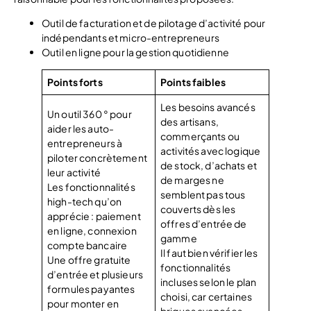
Outil de facturation et de pilotage d’activité pour
indépendants et micro-entrepreneurs
Outil en ligne pour la gestion quotidienne
Points forts
Points faibles
Les besoins avancés
Un outil 360 ° pour
des artisans,
aider les auto-
commerçants ou
entrepreneurs à
activités avec logique
piloter concrètement
de stock, d’achats et
leur activité
de marges ne
Les fonctionnalités
semblent pas tous
high-tech qu’on
couverts dès les
apprécie : paiement
offres d’entrée de
en ligne, connexion
gamme
compte bancaire
Il faut bien vérifier les
Une offre gratuite
fonctionnalités
d’entrée et plusieurs
incluses selon le plan
formules payantes
choisi, car certaines
pour monter en
briques avancées