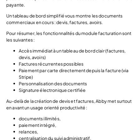
payante.
Un tableau de bord simplifié vous montre les documents
commerciaux en cours : devis, factures, avoirs.
Pour résumer, les fonctionnalités du module facturation sont
les suivantes :
Accès immédiat à un tableau de bord clair (factures,
devis, avoirs)
Factures récurrentes possibles
Paiement par carte directement depuis la facture (via
Stripe)
Personnalisation des documents
Signature électronique certifiée
Au-delà de la création de devis et factures, Abby met surtout
en avant un usage orienté productivité :
documents illimités,
paiement intégré,
relances,
centralisation du suivi administratif.