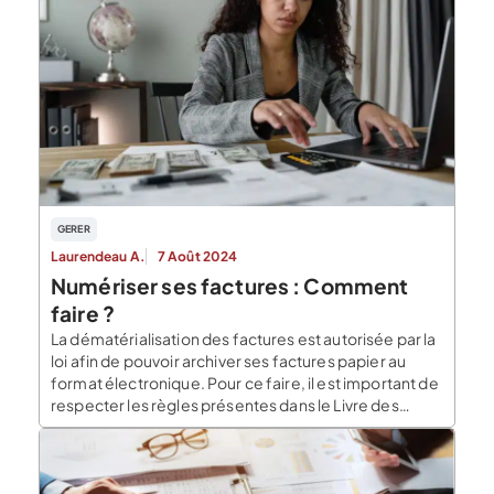
GERER
Laurendeau A.
7 Août 2024
Numériser ses factures : Comment
faire ?
La dématérialisation des factures est autorisée par la
loi afin de pouvoir archiver ses factures papier au
format électronique. Pour ce faire, il est important de
respecter les règles présentes dans le Livre des
Procédures Fiscales sous peine de sanctions.
Dématérialiser ses factures La dématérialisation des
factures consiste à passer un document du format
papier […]