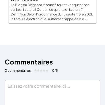
Le Blog du Dirigeant répond à toutes vos questions
sur la e-facture ! Qu’est-ce qu’une e-facture ?
Définition Selon l’ordonnance du 15 septembre 2021,
la facture électronique, autrement appelée la e-
facture, est une facture émise, transmise et reçue de
manière dématérialisée. Plus concrètement, la e-
facture correspond à l’envoi et la réception d’une
facture sous format électronique. […]
Commentaires
0 commentaires
0
/5
Évaluez cet article:
Donner une note