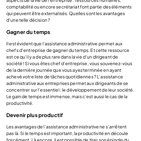
aspects de la vie de l’entreprise : ressources humaines,
comptabilité ou encore secrétariat font partie des éléments
qui peuvent être externalisés. Quelles sont les avantages
d’une telle décision ?
Gagner du temps
Il est évident que l’assistance administrative permet aux
chefs d’entreprise de gagner du temps. Et cette ressource
est ce qu’il y a de plus rare dans la vie d’un dirigeant de
société ! Si vous êtes chef d’entreprise, vous souvenez-vous
de la dernière journée que vous ayez terminée en ayant
achevé votre liste de tâches quotidiennes ? L’assistance
administrative aux entreprises permet aux dirigeants de se
concentrer sur l’essentiel : le développement de leur société.
Le gain de temps est immense, mais c’est aussi le cas de la
productivité.
Devenir plus productif
Les avantages de l’assistance administrative ne s’arrêtent
pas là. Si le temps est important, la productivité en découle
forcément. Là encore, il est possible de tirer son épingle du