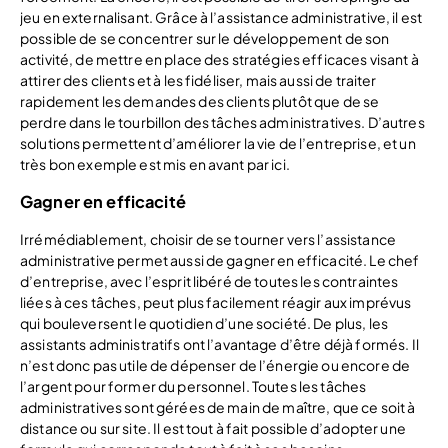
jeu en externalisant. Grâce à l’assistance administrative, il est
possible de se concentrer sur le développement de son
activité, de mettre en place des stratégies efficaces visant à
attirer des clients et à les fidéliser, mais aussi de traiter
rapidement les demandes des clients plutôt que de se
perdre dans le tourbillon des tâches administratives. D’autres
solutions permettent d’améliorer la vie de l’entreprise, et un
très bon exemple est mis en avant par ici.
Gagner en efficacité
Irrémédiablement, choisir de se tourner vers l’assistance
administrative permet aussi de gagner en efficacité. Le chef
d’entreprise, avec l’esprit libéré de toutes les contraintes
liées à ces tâches, peut plus facilement réagir aux imprévus
qui bouleversent le quotidien d’une société. De plus, les
assistants administratifs ont l’avantage d’être déjà formés. Il
n’est donc pas utile de dépenser de l’énergie ou encore de
l’argent pour former du personnel. Toutes les tâches
administratives sont gérées de main de maître, que ce soit à
distance ou sur site. Il est tout à fait possible d’adopter une