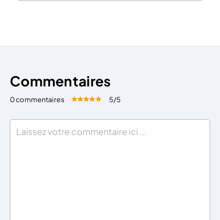
biais de multiples factures intermédiaires. En
fonction du contrat liant les partis, l’étalement des
factures peut se faire de manière périodique à des
dates […]
Commentaires
0 commentaires
5
/5
Évaluez cet article:
Donner une note