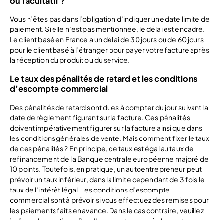
ou facultatif ?
Vous n’êtes pas dans l’obligation d’indiquer une date limite de
paiement. Si elle n’est pas mentionnée, le délai est encadré.
Le client basé en France a un délai de 30 jours ou de 60 jours
pour le client basé à l’étranger pour payer votre facture après
la réception du produit ou du service.
Le taux des pénalités de retard et les conditions
d’escompte commercial
Des pénalités de retard sont dues à compter du jour suivant la
date de règlement figurant sur la facture. Ces pénalités
doivent impérativement figurer sur la facture ainsi que dans
les conditions générales de vente. Mais comment fixer le taux
de ces pénalités ? En principe, ce taux est égal au taux de
refinancement de la Banque centrale européenne majoré de
10 points. Toutefois, en pratique, un autoentrepreneur peut
prévoir un taux inférieur, dans la limite cependant de 3 fois le
taux de l’intérêt légal. Les conditions d’escompte
commercial sont à prévoir si vous effectuez des remises pour
les paiements faits en avance. Dans le cas contraire, veuillez