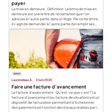
payer
La mise en demeure : Définition La lettre de mise en
demeure est une lettre de réclamation que l’on
adresse à l’autre partie dans un litige. Par cette lettre,
il s’agit de demander à l’autre partie de remplir ses
obligations dans un délai déterminé. En cas
d’inexécution de ses obligations, dans le délai imparti,
l’autre […]
GERER
Laurendeau A.
3 Juin 2020
Faire une facture d’avancement
La facture d’avancement : Qu’est-ce que c’est ? La
facture d’avancement (ou facture de situation) est un
dispositif de facturation permettant d’échelonner
des paiements en fonction des travaux réalisés par le