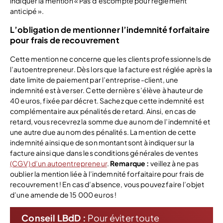
indiquer la mention « Pas d’escompte pour règlement
anticipé ».
L’obligation de mentionner l’indemnité forfaitaire
pour frais de recouvrement
Cette mention ne concerne que les clients professionnels de
l’autoentrepreneur. Dès lors que la facture est réglée après la
date limite de paiement par l’entreprise-client, une
indemnité est à verser. Cette dernière s’élève à hauteur de
40 euros, fixée par décret. Sachez que cette indemnité est
complémentaire aux pénalités de retard. Ainsi, en cas de
retard, vous recevrez la somme due au nom de l’indemnité et
une autre due au nom des pénalités. La mention de cette
indemnité ainsi que de son montant sont à indiquer sur la
facture ainsi que dans les conditions générales de ventes
(CGV) d’un autoentrepreneur
.
Remarque
:
veillez à ne pas
oublier la mention liée à l’indemnité forfaitaire pour frais de
recouvrement ! En cas d’absence, vous pouvez faire l’objet
d’une amende de 15 000 euros !
Conseil LBdD :
Pour éviter toute