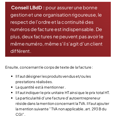
Conseil LBdD :
pour assurer une bonne
gestion et une organisation rigoureuse, le
respect de l’ordre et la continuité des
numéros de facture est indispensable. De
plus, deux factures ne peuvent pas avoir le
même numéro, même s’il s’agit d’un client
différent.
Ensuite, concernant le corps de texte de la facture :
Il faut désigner les produits vendus et/ou les
prestations réalisées.
La quantité est à mentionner .
Il faut indiquer le prix unitaire HT ainsi que le prix total HT.
La particularité d’une facture d’autoentrepreneur
réside dans la mention concernant la TVA. Il faut ajouter
la mention suivante ” TVA non applicable, art. 293 B du
CGI”.