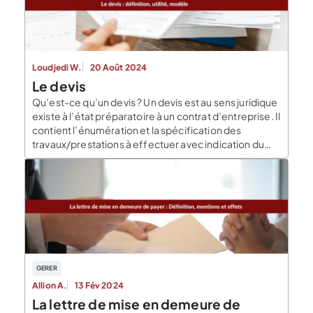
Loudjedi W.
20 Août 2024
Le devis
Qu’est-ce qu’un devis ? Un devis est au sens juridique
existe à l’état préparatoire à un contrat d’entreprise. Il
contient l’énumération et la spécification des
travaux/prestations à effectuer avec indication du
prix des matériaux et de la main d’oeuvre, ou des
dépenses nécessaires à la réalisation de la
prestation. Il s’agit d’une estimation du coût […]
GERER
Allion A.
13 Fév 2024
La lettre de mise en demeure de