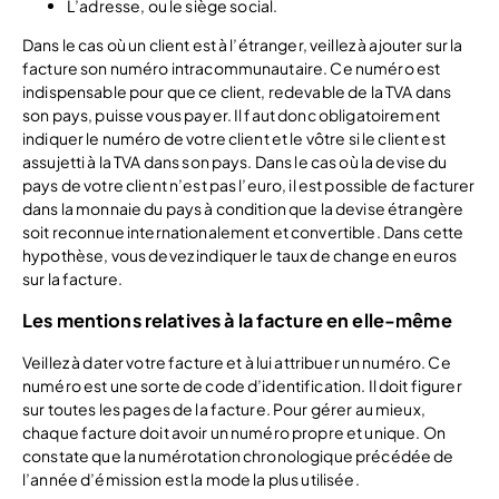
L’adresse, ou le siège social.
Dans le cas où un client est à l’étranger, veillez à ajouter sur la
facture son numéro intracommunautaire. Ce numéro est
indispensable pour que ce client, redevable de la TVA dans
son pays, puisse vous payer. Il faut donc obligatoirement
indiquer le numéro de votre client et le vôtre si le client est
assujetti à la TVA dans son pays. Dans le cas où la devise du
pays de votre client n’est pas l’euro, il est possible de facturer
dans la monnaie du pays à condition que la devise étrangère
soit reconnue internationalement et convertible. Dans cette
hypothèse, vous devez indiquer le taux de change en euros
sur la facture.
Les mentions relatives à la facture en elle-même
Veillez à dater votre facture et à lui attribuer un numéro. Ce
numéro est une sorte de code d’identification. Il doit figurer
sur toutes les pages de la facture. Pour gérer au mieux,
chaque facture doit avoir un numéro propre et unique. On
constate que la numérotation chronologique précédée de
l’année d’émission est la mode la plus utilisée.