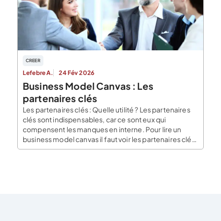
CREER
Lefebre A.
24 Fév 2026
Business Model Canvas : Les
partenaires clés
Les partenaires clés : Quelle utilité ? Les partenaires
clés sont indispensables, car ce sont eux qui
compensent les manques en interne. Pour lire un
business model canvas il faut voir les partenaires clés,
les ressources clés et les activités clés comme trois
composantes qui se répondent en permanence. La
défaillance d’une de ces composantes peut avoir […]