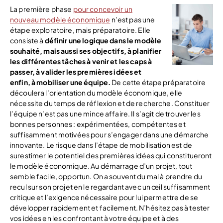
La première phase
pour concevoir un
nouveau modèle économique
n’est pas une
étape exploratoire, mais préparatoire. Elle
consiste à
définir une logique dans le modèle
souhaité, mais aussi ses objectifs, à planifier
les différentes tâches à venir et les caps à
passer, à valider les premières idées et
enfin, à mobiliser une équipe.
De cette étape préparatoire
découlera l’orientation du modèle économique, elle
nécessite du temps de réflexion et de recherche. Constituer
l’équipe n’est pas une mince affaire. Il s’agit de trouver les
bonnes personnes : expérimentées, compétentes et
suffisamment motivées pour s’engager dans une démarche
innovante. Le risque dans l’étape de mobilisation est de
surestimer le potentiel des premières idées qui constitueront
le modèle économique. Au démarrage d’un projet, tout
semble facile, opportun. On a souvent du mal à prendre du
recul sur son projet en le regardant avec un œil suffisamment
critique et l’exigence nécessaire pour lui permettre de se
développer rapidement et facilement. N’hésitez pas à tester
vos idées en les confrontant à votre équipe et à des