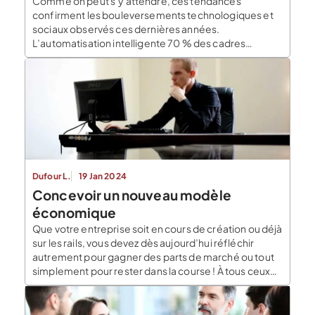
Comme on peut s’y attendre, ces tendances
confirment les bouleversements technologiques et
sociaux observés ces dernières années.
L’automatisation intelligente 70 % des cadres
interrogés dans le cadre de l’étude souhaitent investir
« significativement dans les technologies de
l’intelligence artificielle ». En filigrane, ce sont surtout
les systèmes d’automatisation et de Big Data qui
attirent les entreprises. La […]
Dufour L.
19 Jan 2024
Concevoir un nouveau modèle
économique
Que votre entreprise soit en cours de création ou déjà
sur les rails, vous devez dès aujourd’hui réfléchir
autrement pour gagner des parts de marché ou tout
simplement pour rester dans la course ! À tous ceux
qui cherchent à concevoir un nouveau modèle
économique, le blog du dirigeant vous donne ses
pistes de réflexion. […]