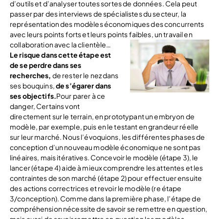
d’outils et d’analyser toutes sortes de données. Cela peut
passer par des interviews de spécialistes du secteur, la
représentation des modèles économiques des concurrents
avec leurs points forts et leurs points faibles, un travail en
collaboration avec la clientèle…
Le risque dans cette étape est
de se perdre dans ses
recherches,
de rester le nez dans
ses bouquins,
de s’égarer dans
ses objectifs.
Pour parer à ce
danger, Certains vont
directement sur le terrain, en prototypant un embryon de
modèle, par exemple, puis en le testant en grandeur réelle
sur leur marché. Nous l’évoquions, les différentes phases de
conception d’un nouveau modèle économique ne sont pas
linéaires, mais itératives. Concevoir le modèle (étape 3), le
lancer (étape 4) aide à mieux comprendre les attentes et les
contraintes de son marché (étape 2) pour effectuer ensuite
des actions correctrices et revoir le modèle (re étape
3/conception). Comme dans la première phase, l’étape de
compréhension nécessite de savoir se remettre en question,