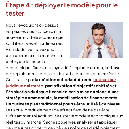
Étape 4 : déployer le modèle pour le
tester
Nous l’évoquions ci-dessus,
les phases pour concevoir un
nouveau modèle économique
sont itératives et non linéaires.
À ce stade, vous avez peut-
être déjà mis sur le marché un
embryon de modèle
économique. Que vous soyez déjà implanté ou non, la phase
de déploiement nécessite de traduire un concept en réalité.
Cela passe par
la création ou l’adaptation de
la structure
juridique existante
, par la fixation d’objectifs chiffrés et
l’évaluation du risque financier, par la mise en place d’une
stratégie commerciale, la mobilisation de financements…
Un business plan traditionnel pourra être utilisé à ce niveau.
Le risque lors du démarrage effectif est de ne pas être
suffisamment réactif pour ajuster le modèle économique aux
réalités du marché. Sachez observer, analyser et appliquer
des mesures correctrices dès les prémices du déploiement,