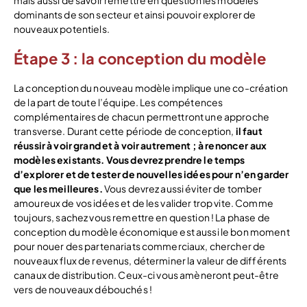
mais aussi de savoir remettre en question les modèles
dominants de son secteur et ainsi pouvoir explorer de
nouveaux potentiels.
Étape 3 : la conception du modèle
La conception du nouveau modèle implique une co-création
de la part de toute l’équipe. Les compétences
complémentaires de chacun permettront une approche
transverse. Durant cette période de conception,
il faut
réussir à voir grand et à voir autrement ; à renoncer aux
modèles existants.
Vous devrez prendre le temps
d’explorer et de tester de nouvelles idées pour n’en garder
que les meilleures.
Vous devrez aussi éviter de tomber
amoureux de vos idées et de les valider trop vite. Comme
toujours, sachez vous remettre en question ! La phase de
conception du modèle économique est aussi le bon moment
pour nouer des partenariats commerciaux, chercher de
nouveaux flux de revenus, déterminer la valeur de différents
canaux de distribution. Ceux-ci vous amèneront peut-être
vers de nouveaux débouchés !