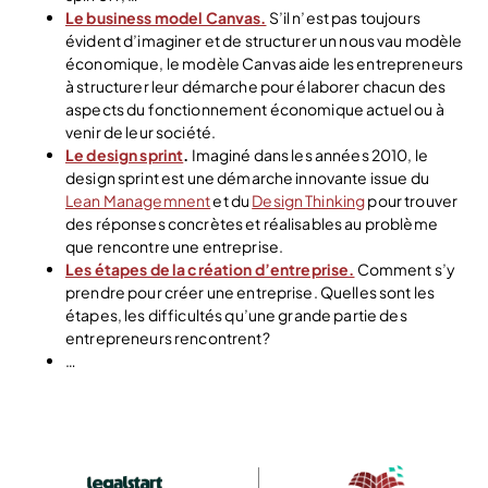
Le business model Canvas.
S’il n’est pas toujours
évident d’imaginer et de structurer un nous vau modèle
économique, le modèle Canvas aide les entrepreneurs
à structurer leur démarche pour élaborer chacun des
aspects du fonctionnement économique actuel ou à
venir de leur société.
Le design sprint
.
Imaginé dans les années 2010, le
design sprint est une démarche innovante issue du
Lean Managemnent
et du
Design Thinking
pour trouver
des réponses concrètes et réalisables au problème
que rencontre une entreprise.
Les étapes de la création d’entreprise.
Comment s’y
prendre pour créer une entreprise. Quelles sont les
étapes, les difficultés qu’une grande partie des
entrepreneurs rencontrent?
…