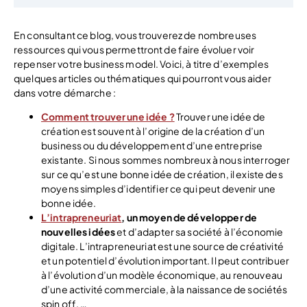
En consultant ce blog, vous trouverez de nombreuses
ressources qui vous permettront de faire évoluer voir
repenser votre business model. Voici, à titre d’exemples
quelques articles ou thématiques qui pourront vous aider
dans votre démarche :
Comment trouver une idée ?
Trouver une idée de
création est souvent à l’origine de la création d’un
business ou du développement d’une entreprise
existante. Si nous sommes nombreux à nous interroger
sur ce qu’est une bonne idée de création, il existe des
moyens simples d’identifier ce qui peut devenir une
bonne idée.
L’intrapreneuriat
, un moyen de développer de
nouvelles idées
et d’adapter sa société à l’économie
digitale. L’intrapreneuriat est une source de créativité
et un potentiel d’évolution important. Il peut contribuer
à l’évolution d’un modèle économique, au renouveau
d’une activité commerciale, à la naissance de sociétés
spin off, …