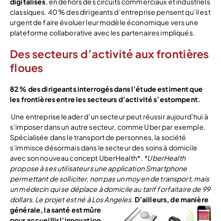
digitalisés
, en dehors des circuits commerciaux et industriels
classiques. 40 % des dirigeants d’entreprise pensent qu’il est
urgent de faire évoluer leur modèle économique vers une
plateforme collaborative avec les partenaires impliqués.
Des secteurs d’activité aux frontières
floues
82 % des dirigeants interrogés dans l’étude estiment que
les frontières entre les secteurs d’activité s’estompent.
Une entreprise leader d’un secteur peut réussir aujourd’hui à
s’imposer dans un autre secteur, comme Uber par exemple.
Spécialisée dans le transport de personnes, la société
s’immisce désormais dans le secteur des soins à domicile
avec son nouveau concept UberHealth*.
*UberHealth
propose à ses utilisateurs une application Smartphone
permettant de solliciter, non pas un moyen de transport, mais
un médecin qui se déplace à domicile au tarif forfaitaire de 99
dollars. Le projet est né à Los Angeles.
D’ailleurs, de manière
générale, la santé est mûre
pour accueillir l’innovation,