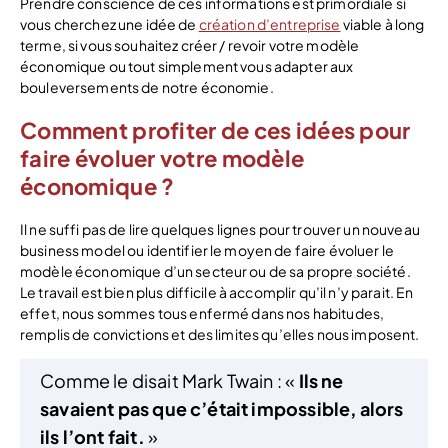
Prendre conscience de ces informations est primordiale si
vous cherchez une idée de
création d’entreprise
viable à long
terme, si vous souhaitez créer / revoir votre modèle
économique ou tout simplement vous adapter aux
bouleversements de notre économie.
Comment profiter de ces idées pour
faire évoluer votre modèle
économique ?
Il ne suffi pas de lire quelques lignes pour trouver un nouveau
business model ou identifier le moyen de faire évoluer le
modèle économique d’un secteur ou de sa propre société.
Le travail est bien plus difficile à accomplir qu’il n’y parait. En
effet, nous sommes tous enfermé dans nos habitudes,
remplis de convictions et des limites qu’elles nous imposent.
Comme le disait Mark Twain : «
Ils ne
savaient pas que c’était impossible, alors
ils l’ont fait.
»