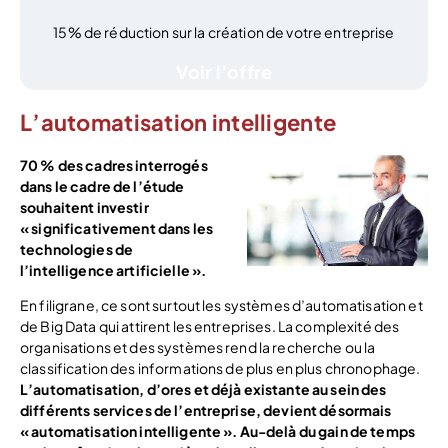
15% de réduction sur la création de votre entreprise
Voir l’offre
L’automatisation intelligente
70 % des cadres interrogés
dans le cadre de l’étude
souhaitent investir
« significativement dans les
technologies de
l’intelligence artificielle ».
En filigrane, ce sont surtout les systèmes d’automatisation et
de Big Data qui attirent les entreprises. La complexité des
organisations et des systèmes rend la recherche ou la
classification des informations de plus en plus chronophage.
L’automatisation, d’ores et déjà existante au sein des
différents services de l’entreprise, devient désormais
« automatisation intelligente ». Au-delà du gain de temps