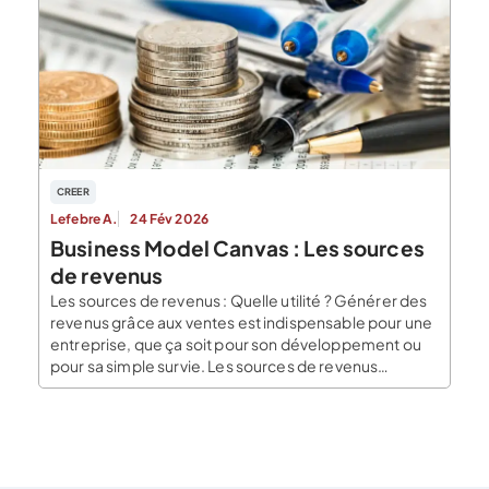
l’intérêt et les perspectives de votre projet en
quelques pages. Ils ne sont donc pas concurrents […]
CREER
Lefebre A.
24 Fév 2026
Business Model Canvas : Les sources
de revenus
Les sources de revenus : Quelle utilité ? Générer des
revenus grâce aux ventes est indispensable pour une
entreprise, que ça soit pour son développement ou
pour sa simple survie. Les sources de revenus
représentent les principaux flux monétaires qui
constitueront le chiffre d’affaires de l’entreprise. En
faisant la différence entre les sources de revenus et
la […]