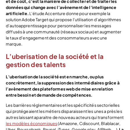
et de coût, c’est la manière de collecter et de traiter les
données qui change avec l’avènement de l’intelligence
artificielle.
L’étude Accenture donne pour exemple la
solution Adobe Target qui propose l’utilisation d’algorithmes
d’autoapprentissage pour personnaliser les messages
diffusés à une communauté (réseaux sociaux) et augmenter
le taux d’engagement des consommateurs avec une
marque.
L’uberisation de la société et la
gestion des talents
L’uberisation de la société est en marche, ou plus
concrètement, la suppression des intermédiaires grâce à
l’avènement des plateformes web de mise en relation
entre besoin et demande de compétences.
Les barrières réglementaires et les spécificités sectorielles
qui protégeaient les métiers disparaissent les unes a près les
autres laissant aparaitre de nouveau acteurs qui transforment
les modèles économiques
(Amazone, Cdiscount, Blablacar,
Uber, Boursobank, Paypal, iTunes, Google play, AIRbnb, …).
La