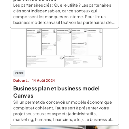
Les partenaires clés : Quelle utilité ? Les partenaires
clés sont indispensables, car ce sont eux qui
compensent les manques en interne. Pour lire un
business model canvas il faut voir les partenaires clés,
les ressources clés et les activités clés comme trois
composantes qui se répondent en permanence. La
défaillance d’une de ces composantes peut avoir […]
CREER
Dufour L.
14 Août 2024
Business plan et business model
Canvas
Si l’un permet de concevoir un modèle économique
complet et cohérent, l’autre sert à présenter votre
projet sous tous ses aspects (administratifs,
marketing, humains, financiers, etc.). Le business plan
ou plan d’affaires, doit pour sa part mettre en avant