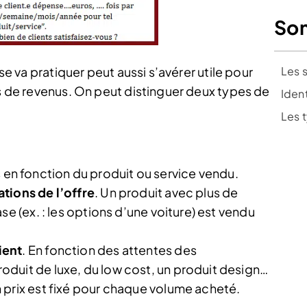
So
Les s
ise va pratiquer peut aussi s’avérer utile pour
es de revenus. On peut distinguer deux types de
Ident
Les 
xés en fonction du produit ou service vendu.
tions de l’offre
. Un produit avec plus de
se (ex. : les options d’une voiture) est vendu
ient
. En fonction des attentes des
duit de luxe, du low cost, un produit design…
n prix est fixé pour chaque volume acheté.