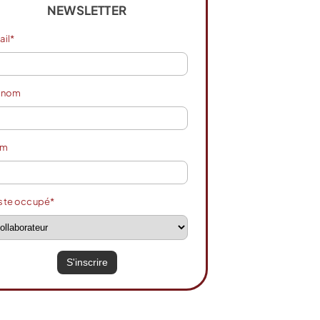
NEWSLETTER
ail*
énom
om
ste occupé*