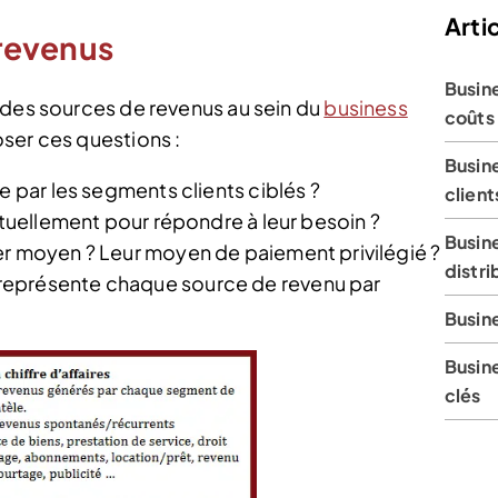
Artic
 revenus
Busin
 des sources de revenus au sein du
business
coûts
oser ces questions :
Busin
e par les segments clients ciblés ?
client
ctuellement pour répondre à leur besoin ?
Busin
er moyen ? Leur moyen de paiement privilégié ?
distri
représente chaque source de revenu par
Busine
Busin
clés