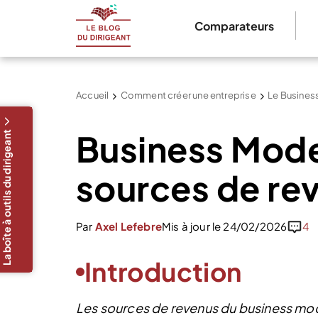
Comparateurs
Accueil
Comment créer une entreprise
Le Busines
Business Mode
La boîte à outils du dirigeant
sources de re
Par
Axel Lefebre
Mis à jour le 24/02/2026
4
Introduction
Les sources de revenus du business mod