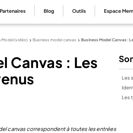
Partenaires
Blog
Outils
Espace Mem
s Model (vidéo)
Business model canvas
Business Model Canvas : L
l Canvas : Les
So
venus
Les s
Ident
Les 
el canvas correspondent à toutes les entrées