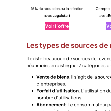
15% de réduction sur la création
Compte p
avec
Legalstart
avec
R
Voir l’offre
Vo
Les types de sources de
Il existe beaucoup de sources de revenu
néanmoins en distinguer 7 catégories pri
Vente de biens
. Il s’agit de la so
d’entreprises.
Forfait d’utilisation
. L’utilisation 
nombre d’utilisations.
Abonnement
. Le consommateur pa