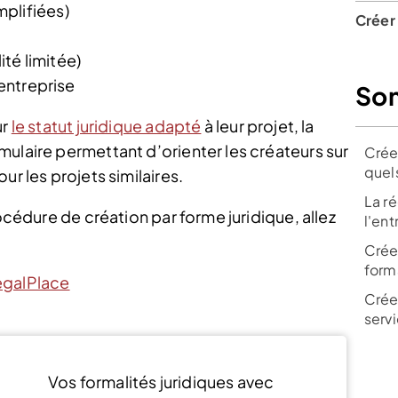
plifiées)
Créer
té limitée)
 entreprise
So
ur
le statut juridique adapté
à leur projet, la
mulaire permettant d’orienter les créateurs sur
Crée
quels
ur les projets similaires.
La r
rocédure de création par forme juridique, allez
l'en
Crée
form
egalPlace
Crée
servi
Vos formalités juridiques avec