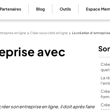
Partenaires
Blog
Outils
Espace Mem
ntreprise en ligne
Créer sa société en ligne
La création d’entrepris
eprise avec
So
Crée
quels
La r
l'en
Crée
form
Crée
réer son entreprise en ligne, il doit après faire