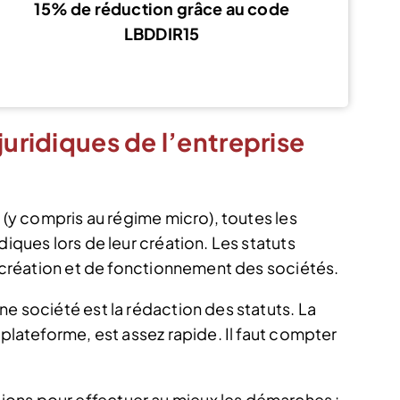
15%
de
réduction
grâce au code
LBDDIR15
Voir l’offre
juridiques de l’entreprise
e (y compris au régime micro), toutes les
diques lors de leur création. Les statuts
de création et de fonctionnement des sociétés.
ne société est la rédaction des statuts. La
 plateforme, est assez rapide. Il faut compter
ons pour effectuer au mieux les démarches :