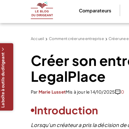
Comparateurs
Accueil
Comment créer une entreprise
Créer une e
Créer son entr
La boîte à outils du dirigeant
LegalPlace
Par
Marie Lusset
Mis à jour le 14/10/2025
0
Introduction
Lorsqu’un créateur a pris la décision de c