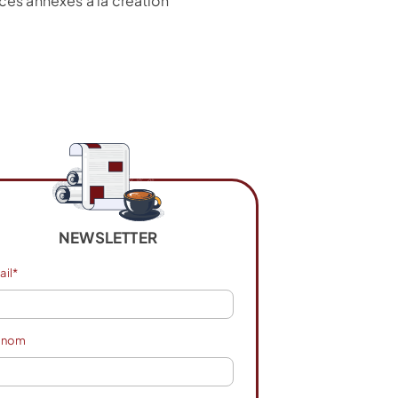
ces annexes à la création
NEWSLETTER
ail*
énom