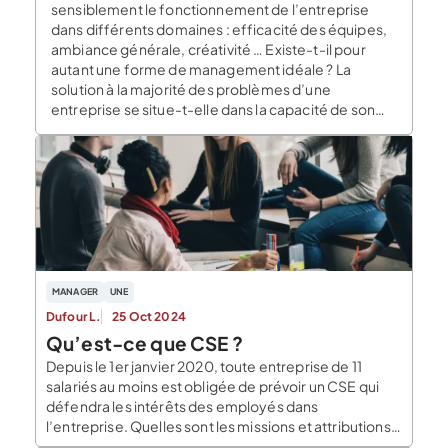
sensiblement le fonctionnement de l’entreprise
dans différents domaines : efficacité des équipes,
ambiance générale, créativité … Existe-t-il pour
autant une forme de management idéale ? La
solution à la majorité des problèmes d’une
entreprise se situe-t-elle dans la capacité de son
encadrement à […]
MANAGER
UNE
Dufour L.
25 Oct 2024
Qu’est-ce que CSE ?
Depuis le 1er janvier 2020, toute entreprise de 11
salariés au moins est obligée de prévoir un CSE qui
défendra les intérêts des employés dans
l’entreprise. Quelles sont les missions et attributions
de cet organe ? Quel rôle joue-t-il dans le bon