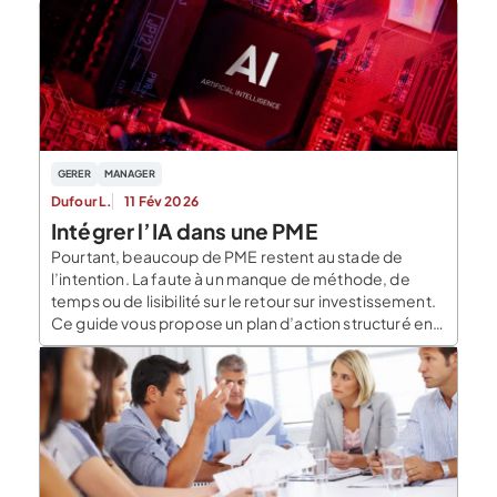
fonctionnement d’une entreprise ? Quel est le rôle
économique du comité social et économique ? Les
[…]
GERER
MANAGER
Dufour L.
11 Fév 2026
Intégrer l’IA dans une PME
Pourtant, beaucoup de PME restent au stade de
l’intention. La faute à un manque de méthode, de
temps ou de lisibilité sur le retour sur investissement.
Ce guide vous propose un plan d’action structuré en 5
étapes, nourri de retours terrain, pour vous lancer
avec confiance. En 2025, l’intelligence artificielle
n’est plus une promesse futuriste […]