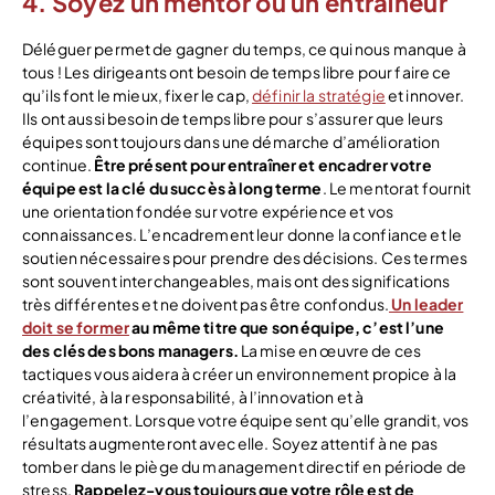
4. Soyez un mentor ou un entraîneur
Déléguer permet de gagner du temps, ce qui nous manque à
tous ! Les dirigeants ont besoin de temps libre pour faire ce
qu’ils font le mieux, fixer le cap,
définir la stratégie
et innover.
Ils ont aussi besoin de temps libre pour s’assurer que leurs
équipes sont toujours dans une démarche d’amélioration
continue.
Être présent pour entraîner et encadrer votre
équipe est la clé du succès à long terme
. Le mentorat fournit
une orientation fondée sur votre expérience et vos
connaissances. L’encadrement leur donne la confiance et le
soutien nécessaires pour prendre des décisions. Ces termes
sont souvent interchangeables, mais ont des significations
très différentes et ne doivent pas être confondus.
Un leader
doit se former
au même titre que son équipe, c’est l’une
des clés des bons managers.
La mise en œuvre de ces
tactiques vous aidera à créer un environnement propice à la
créativité, à la responsabilité, à l’innovation et à
l’engagement. Lorsque votre équipe sent qu’elle grandit, vos
résultats augmenteront avec elle. Soyez attentif à ne pas
tomber dans le piège du management directif en période de
stress.
Rappelez-vous toujours que votre rôle est de