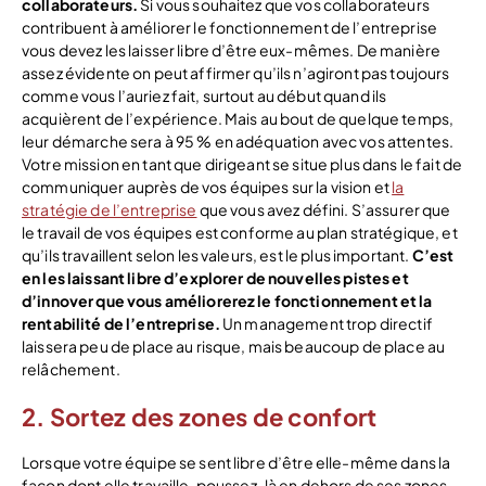
collaborateurs.
Si vous souhaitez que vos collaborateurs
contribuent à améliorer le fonctionnement de l’entreprise
vous devez les laisser libre d’être eux-mêmes. De manière
assez évidente on peut affirmer qu’ils n’agiront pas toujours
comme vous l’auriez fait, surtout au début quand ils
acquièrent de l’expérience. Mais au bout de quelque temps,
leur démarche sera à 95 % en adéquation avec vos attentes.
Votre mission en tant que dirigeant se situe plus dans le fait de
communiquer auprès de vos équipes sur la vision et
la
stratégie de l’entreprise
que vous avez défini. S’assurer que
le travail de vos équipes est conforme au plan stratégique, et
qu’ils travaillent selon les valeurs, est le plus important.
C’est
en les laissant libre d’explorer de nouvelles pistes et
d’innover que vous améliorerez le fonctionnement et la
rentabilité de l’entreprise.
Un management trop directif
laissera peu de place au risque, mais beaucoup de place au
relâchement.
2. Sortez des zones de confort
Lorsque votre équipe se sent libre d’être elle-même dans la
façon dont elle travaille, poussez-là en dehors de ses zones