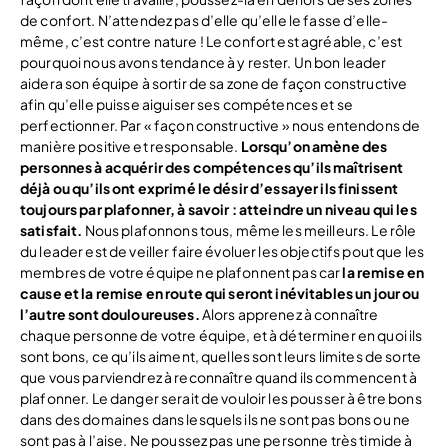
de confort. N’attendez pas d’elle qu’elle le fasse d’elle-
même, c’est contre nature ! Le confort est agréable, c’est
pourquoi nous avons tendance à y rester. Un bon leader
aidera son équipe à sortir de sa zone de façon constructive
afin qu’elle puisse aiguiser ses compétences et se
perfectionner. Par « façon constructive » nous entendons de
manière positive et responsable.
Lorsqu’on amène des
personnes à acquérir des compétences qu’ils maîtrisent
déjà ou qu’ils ont exprimé le désir d’essayer ils finissent
toujours par plafonner, à savoir : atteindre un niveau qui les
satisfait.
Nous plafonnons tous, même les meilleurs. Le rôle
du leader est de veiller faire évoluer les objectifs pout que les
membres de votre équipe ne plafonnent pas car
la remise en
cause et la remise en route qui seront inévitables un jour ou
l’autre sont douloureuses.
Alors apprenez à connaître
chaque personne de votre équipe, et à déterminer en quoi ils
sont bons, ce qu’ils aiment, quelles sont leurs limites de sorte
que vous parviendrez à reconnaître quand ils commencent à
plafonner. Le danger serait de vouloir les pousser à être bons
dans des domaines dans lesquels ils ne sont pas bons ou ne
sont pas à l’aise. Ne poussez pas une personne très timide à