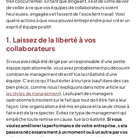
très concurrentiel. En tant que dirigeant, il est de votre devoir
de veiller à ce que vos équipes de collaborateurs soient
heureuses, engagées et fassent de l’excellent travail. Voici
quatre actions à que vous pouvez entreprendre pour créer un
esprit d’équipe positif.
1. Laissez de la liberté à vos
collaborateurs
Si vous avez déjà été dirigé par un responsable d’une petite
équipe opérationnelle, vous avez probablement pu découvrir
combien le management directif tue la créativité d’une
équipe. C’est ce qu’il faut éviter à tout prix (sauf dans des cas
bien précis, comme nous l’expliquons dans notre article sur
les styles de management
). La plupart des managers
opérationnels insistent sur le fait que tout doit être fait à leur
façon. Une organisation a été mis en place et la seule chose à
faire est de la respecter. Evitez ce type de management qui
empêche toute remise en cause, tue la créativité.
Si vous
voulez améliorer la performance de votre entreprise, cela
passera nécessairement à un moment ou à un autre par vos