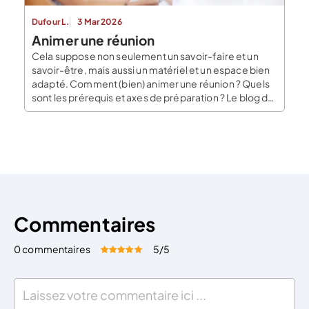
Dufour L.
3 Mar 2026
Animer une réunion
Cela suppose non seulement un savoir-faire et un
savoir-être, mais aussi un matériel et un espace bien
adapté. Comment (bien) animer une réunion ? Quels
sont les prérequis et axes de préparation ? Le blog du
dirigeant vous donne ses astuces. Fixer le cadre de
votre réunion (en détail) L’animateur qui souhaite
organiser une réunion […]
Commentaires
0 commentaires
5
/5
Évaluez cet article:
Donner une note