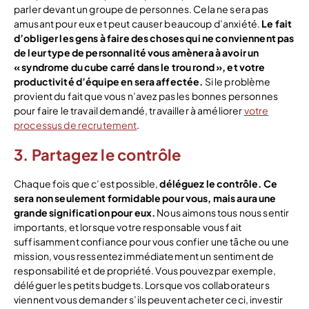
parler devant un groupe de personnes. Cela ne sera pas
amusant pour eux et peut causer beaucoup d’anxiété.
Le fait
d’obliger les gens à faire des choses qui ne conviennent pas
de leur type de personnalité vous amènera à avoir un
« syndrome du cube carré dans le trou rond », et votre
productivité d’équipe en sera affectée.
Si le problème
provient du fait que vous n’avez pas les bonnes personnes
pour faire le travail demandé, travailler à améliorer
votre
processus de recrutement
.
3. Partagez le contrôle
Chaque fois que c’est possible,
déléguez le contrôle. Ce
sera non seulement formidable pour vous, mais aura une
grande signification pour eux.
Nous aimons tous nous sentir
importants, et lorsque votre responsable vous fait
suffisamment confiance pour vous confier une tâche ou une
mission, vous ressentez immédiatement un sentiment de
responsabilité et de propriété. Vous pouvez par exemple,
déléguer les petits budgets. Lorsque vos collaborateurs
viennent vous demander s’ils peuvent acheter ceci, investir