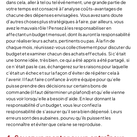
dans cela, aller à tel ou tel événement, une grande partie de
votre temps est consacré à l’analyse coûts-avantages de
chacune des dépenses envisagées. Vous avez sans doute
d’autres choses plus stratégiques à faire, par ailleurs, vous
avez le mauvais rôle ! Pensez à les responsabiliser en
affectant un budget mensuel, dont ils auront la responsabilité
pour réaliser leurs achats, pertinents ou pas. À la fin de
chaque mois, réunissez-vous collectivement pour discuter du
budget et examiner chacun des achats effectués. Si c’était
une bonne idée, très bien, ce qui a été appris a été partagé, si
ce n’était pas le cas, échangerez sur les raisons pour laquelle
c’était un échec et sur la façon d’éviter de répéter cela à
l’avenir. Il faut faire confiance à votre équipe pour qu’elle
puisse prendre des décisions sur certains bons de
commande (il faut déterminer un plafond) et qu’elle vienne
vous voir lorsqu’elle a besoin d’aide. En leur donnant la
responsabilité d’un budget, vous leur confiez la
responsabilité de s’assurer qu’il sera bien dépensé. Leurs
erreurs sont des aubaines, pourvu qu’ils puissent les
reconnaître et éviter que cela ne se reproduise.