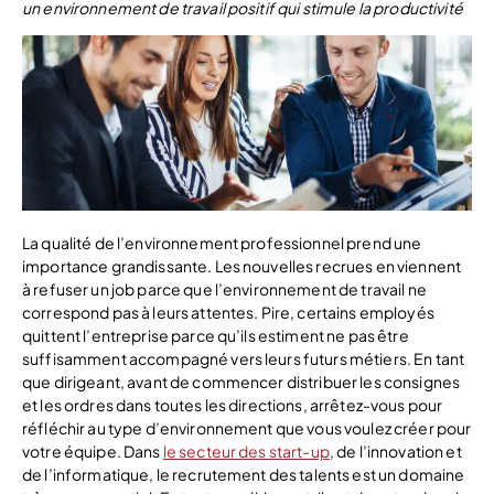
un environnement de travail positif qui stimule la productivité
La qualité de l’environnement professionnel prend une
importance grandissante. Les nouvelles recrues en viennent
à refuser un job parce que l’environnement de travail ne
correspond pas à leurs attentes. Pire, certains employés
quittent l’entreprise parce qu’ils estiment ne pas être
suffisamment accompagné vers leurs futurs métiers. En tant
que dirigeant, avant de commencer distribuer les consignes
et les ordres dans toutes les directions, arrêtez-vous pour
réfléchir au type d’environnement que vous voulez créer pour
votre équipe. Dans
le secteur des start-up
, de l’innovation et
de l’informatique, le recrutement des talents est un domaine