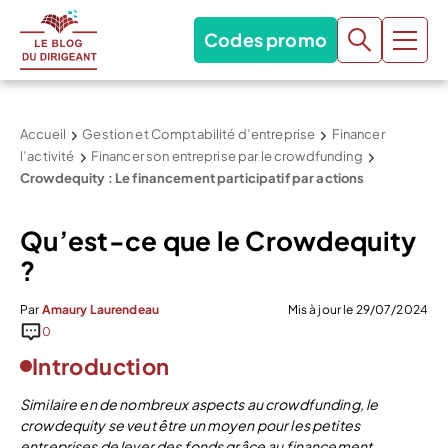
Codes promo
Accueil
Gestion et Comptabilité d’entreprise
Financer
l’activité
Financer son entreprise par le crowdfunding
Crowdequity : Le financement participatif par actions
Qu’est-ce que le Crowdequity
?
Par
Amaury Laurendeau
Mis à jour le 29/07/2024
0
Introduction
Similaire en de nombreux aspects au crowdfunding, le
crowdequity se veut être un moyen pour les petites
entreprises de lever des fonds grâce au financement