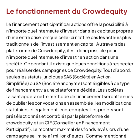
Le fonctionnement du Crowdequity
Le financement participatif par actions offre la possibilité à
n’importe quel internaute d’investir dans les capitaux propres
d’une entreprise lorsque celle-ci n’attire pas les acteurs plus
traditionnels de l’investissement en capital. Au travers des
plateforme de Crowdequity, il est donc possible pour
n’importe quel internaute d’investir en action dans une
société. Cependant, il existe quelques conditions à respecter
pour réaliser des campagnes de Crowdequity. Tout d’abord,
seules les statuts juridiques SAS (Société en Action
Simplifiée) ou SA (Société anonyme) sont éligibles à ce type
de financement via une plateforme dédiée. Les sociétés
faisant appel à cette méthode de financement seront tenues
de publier les convocations en assemblée, les modifications
statutaires et également leurs comptes. Les projets sont
présélectionnés et contrôlés par la plateforme de
crowdequity et un CIF (Conseiller en Financement
Participatif). Le montant maximal des fonds levés lors d’une
campagne se limite à 1 million d’euros. Comme mentionné