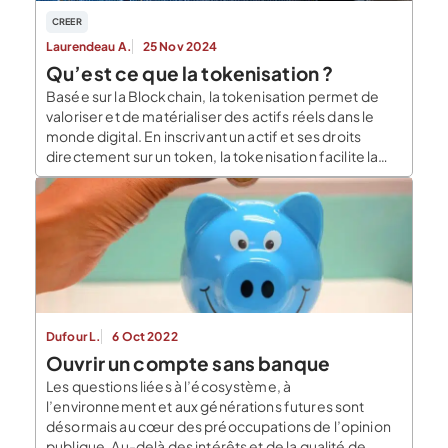
CREER
Laurendeau A.
25 Nov 2024
Qu’est ce que la tokenisation ?
Basée sur la Blockchain, la tokenisation permet de
valoriser et de matérialiser des actifs réels dans le
monde digital. En inscrivant un actif et ses droits
directement sur un token, la tokenisation facilite la
gestion et l’échange avec un pair, de manière
instantanée et sécurisée. Qu’est ce qu’un token ?
D’après Blockchain France, le token […]
Dufour L.
6 Oct 2022
Ouvrir un compte sans banque
Les questions liées à l’écosystème, à
l’environnement et aux générations futures sont
désormais au cœur des préoccupations de l’opinion
publique. Au-delà des intérêts et de la qualité de