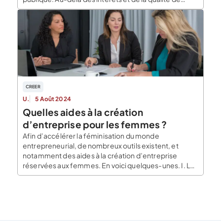
service, l’éthique et l’engagement environnemental
réel de l’institution entrent en ligne de mire quand
nous choisissons notre banque. Les impacts
écologiques et humains des agissements des
banques […]
CREER
U.
5 Août 2024
Quelles aides à la création
d’entreprise pour les femmes ?
Afin d’accélérer la féminisation du monde
entrepreneurial, de nombreux outils existent, et
notamment des aides à la création d’entreprise
réservées aux femmes. En voici quelques-unes. I. Les
aides financières à la création d’entreprises Les
femmes entreprennent moins que les hommes, alors
même que les entreprises créées par des femmes
présentent de meilleurs résultats financiers. Il est
donc […]