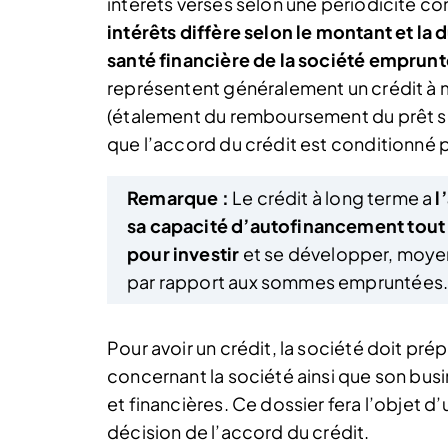
intérêts versés selon une périodicité co
intérêts diffère selon le montant et la 
santé financière de la société emprun
représentent généralement un crédit à 
(étalement du remboursement du prêt sur
que l’accord du crédit est conditionné p
Remarque :
Le crédit à long terme a
l
sa capacité d’autofinancement tout
pour investir
et se développer, moyen
par rapport aux sommes empruntées
Pour avoir un crédit, la société doit pr
concernant la société ainsi que son bus
et financières. Ce dossier fera l’objet d
décision de l’accord du crédit.