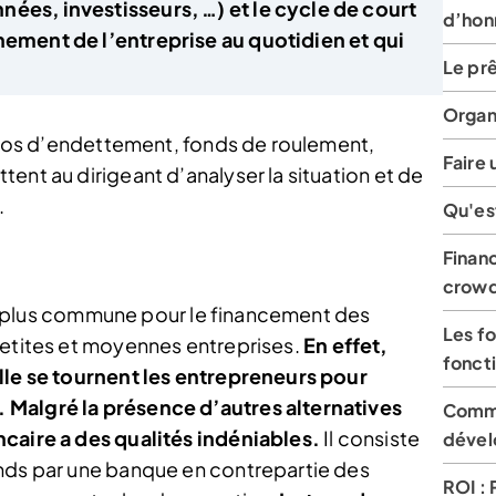
nées, investisseurs, …) et le cycle de court
d’hon
nnement de l’entreprise au quotidien et qui
Le pr
Organ
atios d’endettement, fonds de roulement,
Faire
ent au dirigeant d’analyser la situation et de
.
Qu'est
Financ
crowd
t la plus commune pour le financement des
Les fo
petites et moyennes entreprises.
En effet,
fonct
lle se tournent les entrepreneurs pour
 Malgré la présence d’autres alternatives
Comme
ncaire a des qualités indéniables.
Il consiste
dével
onds par une banque en contrepartie des
ROI :