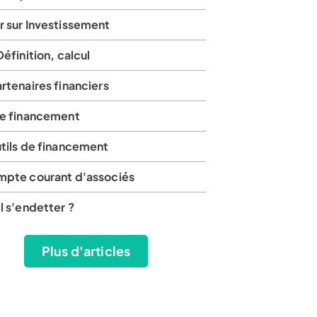
r sur Investissement
Définition, calcul
rtenaires financiers
de financement
utils de financement
mpte courant d'associés
l s'endetter ?
Plus d'articles