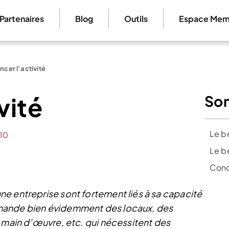
Partenaires
Blog
Outils
Espace Mem
ncer l’activité
vité
So
Le b
10
Le b
Conc
e entreprise sont fortement liés à sa capacité
mande bien évidemment des locaux, des
a main d’œuvre, etc. qui nécessitent des