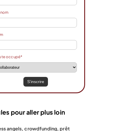
énom
om
ste occupé*
les pour aller plus loin
ess angels, crowdfunding, prêt