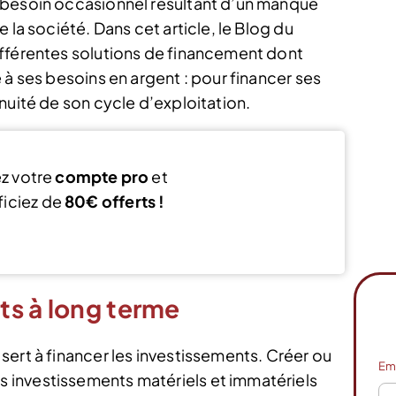
 besoin occasionnel résultant d’un manque
 la société. Dans cet article, le Blog du
ifférentes solutions de financement dont
 à ses besoins en argent : pour financer ses
nuité de son cycle d’exploitation.
z votre
compte pro
et
iciez de
80€ offerts !
ouvre mon compte
ts à long terme
sert à financer les investissements. Créer ou
Em
 investissements matériels et immatériels