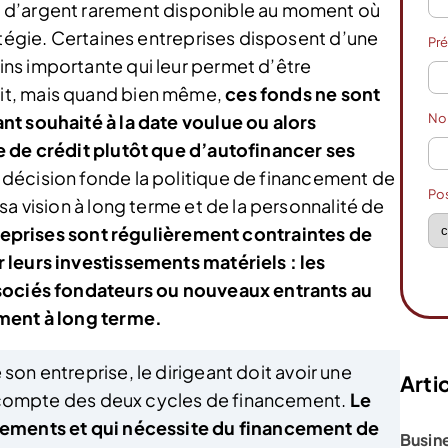
 d’argent rarement disponible au moment où
atégie. Certaines entreprises disposent d’une
Pr
ns importante qui leur permet d’être
it, mais quand bien même,
ces fonds ne sont
N
nt souhaité à la date voulue ou alors
e de crédit plutôt que d’autofinancer ses
décision fonde la politique de financement de
Po
sa vision à long terme et de la personnalité de
reprises sont régulièrement contraintes de
 leurs investissements matériels : les
ssociés fondateurs ou nouveaux entrants au
ement à long terme.
 son entreprise, le dirigeant doit avoir une
Artic
nir compte des deux cycles de financement.
Le
ssements et qui nécessite du financement de
Busin