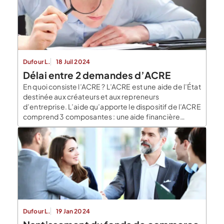
Dufour L.
18 Juil 2024
Délai entre 2 demandes d’ACRE
En quoi consiste l’ACRE ? L’ACRE est une aide de l’État
destinée aux créateurs et aux repreneurs
d’entreprise. L’aide qu’apporte le dispositif de l’ACRE
comprend 3 composantes : une aide financière
soumise à conditions permettant à l’entrepreneur
d’être exonéré de toute ou une partie des cotisations
sociales dues sur sa rémunération au cours de sa […]
Dufour L.
19 Jan 2024