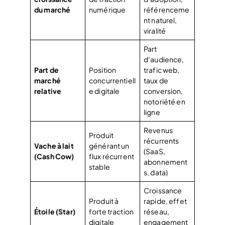
du marché
numérique
référenceme
nt naturel,
viralité
Part
d’audience,
Part de
Position
trafic web,
marché
concurrentiell
taux de
relative
e digitale
conversion,
notoriété en
ligne
Revenus
Produit
récurrents
Vache à lait
générant un
(SaaS,
(Cash Cow)
flux récurrent
abonnement
stable
s, data)
Croissance
Produit à
rapide, effet
Étoile (Star)
forte traction
réseau,
digitale
engagement