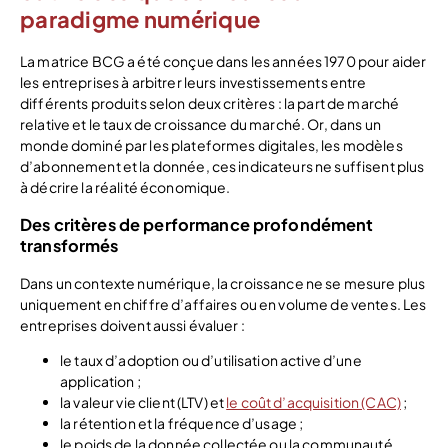
paradigme numérique
La matrice BCG a été conçue dans les années 1970 pour aider
les entreprises à arbitrer leurs investissements entre
différents produits selon deux critères : la part de marché
relative et le taux de croissance du marché. Or, dans un
monde dominé par les plateformes digitales, les modèles
d’abonnement et la donnée, ces indicateurs ne suffisent plus
à décrire la réalité économique.
Des critères de performance profondément
transformés
Dans un contexte numérique, la croissance ne se mesure plus
uniquement en chiffre d’affaires ou en volume de ventes. Les
entreprises doivent aussi évaluer :
le taux d’adoption ou d’utilisation active d’une
application ;
la valeur vie client (LTV) et
le coût d’acquisition (CAC)
;
la rétention et la fréquence d’usage ;
le poids de la donnée collectée ou la communauté