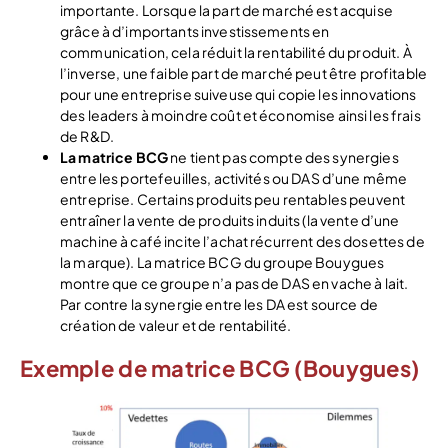
importante. Lorsque la part de marché est acquise
grâce à d’importants investissements en
communication, cela réduit la rentabilité du produit. À
l’inverse, une faible part de marché peut être profitable
pour une entreprise suiveuse qui copie les innovations
des leaders à moindre coût et économise ainsi les frais
de R&D.
La matrice BCG
ne tient pas compte des synergies
entre les portefeuilles, activités ou DAS d’une même
entreprise. Certains produits peu rentables peuvent
entraîner la vente de produits induits (la vente d’une
machine à café incite l’achat récurrent des dosettes de
la marque). La matrice BCG du groupe Bouygues
montre que ce groupe n’a pas de DAS en vache à lait.
Par contre la synergie entre les DA est source de
création de valeur et de rentabilité.
Exemple de matrice BCG (Bouygues)