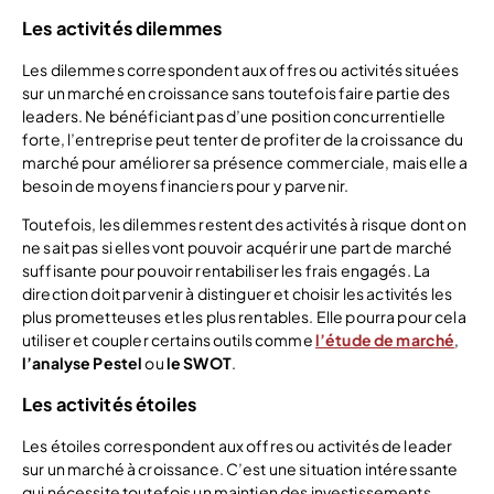
Les activités dilemmes
Les dilemmes correspondent aux offres ou activités situées
sur un marché en croissance sans toutefois faire partie des
leaders. Ne bénéficiant pas d’une position concurrentielle
forte, l’entreprise peut tenter de profiter de la croissance du
marché pour améliorer sa présence commerciale, mais elle a
besoin de moyens financiers pour y parvenir.
Toutefois, les dilemmes restent des activités à risque dont on
ne sait pas si elles vont pouvoir acquérir une part de marché
suffisante pour pouvoir rentabiliser les frais engagés. La
direction doit parvenir à distinguer et choisir les activités les
plus prometteuses et les plus rentables. Elle pourra pour cela
utiliser et coupler certains outils comme
l’étude de marché
,
l’analyse Pestel
ou
le SWOT
.
Les activités étoiles
Les étoiles correspondent aux offres ou activités de leader
sur un marché à croissance. C’est une situation intéressante
qui nécessite toutefois un maintien des investissements