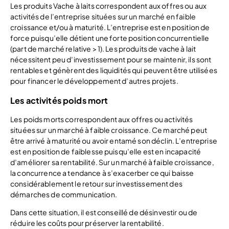
Les produits Vache à laits correspondent aux offres ou aux
activités de l’entreprise situées sur un marché en faible
croissance et/ou à maturité. L’entreprise est en position de
force puisqu’elle détient une forte position concurrentielle
(part de marché relative > 1). Les produits de vache à lait
nécessitent peu d’investissement pour se maintenir, ils sont
rentables et génèrent des liquidités qui peuvent être utilisées
pour financer le développement d’autres projets.
Les activités poids mort
Les poids morts correspondent aux offres ou activités
situées sur un marché à faible croissance. Ce marché peut
être arrivé à maturité ou avoir entamé son déclin. L’entreprise
est en position de faiblesse puisqu’elle est en incapacité
d’améliorer sa rentabilité. Sur un marché à faible croissance,
la concurrence a tendance à s’exacerber ce qui baisse
considérablement le retour sur investissement des
démarches de communication.
Dans cette situation, il est conseillé de désinvestir ou de
réduire les coûts pour préserver la rentabilité.