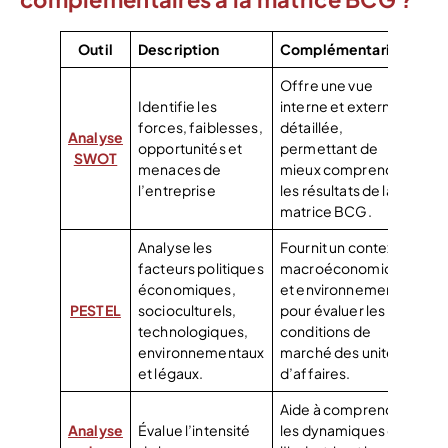
Outil
Description
Complémentarité
Offre une vue
Identifie les
interne et externe
forces, faiblesses,
détaillée,
Analyse
opportunités et
permettant de
SWOT
menaces de
mieux comprendre
l’entreprise
les résultats de la
matrice BCG.
Analyse les
Fournit un contexte
facteurs politiques
macroéconomique
économiques,
et environnemental
PESTEL
socioculturels,
pour évaluer les
technologiques,
conditions de
environnementaux
marché des unités
et légaux.
d’affaires.
Aide à comprendre
Analyse
Évalue l’intensité
les dynamiques de