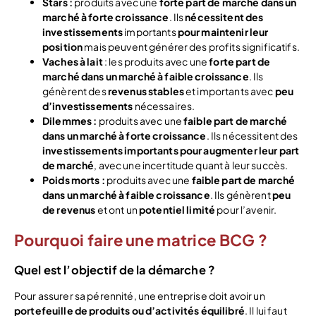
Stars
:
produits avec une
forte part de marché
dans un
marché à forte croissance
. Ils
nécessitent des
investissements
importants
pour maintenir leur
position
mais peuvent générer des profits significatifs.
Vaches à lait
: les produits avec une
forte part de
marché
dans un marché à faible croissance
. Ils
génèrent des
revenus stables
et importants avec
peu
d’investissements
nécessaires.
Dilemmes :
produits avec une
faible part de marché
dans un marché à forte croissance
. Ils nécessitent des
investissements importants pour augmenter leur part
de marché
, avec une incertitude quant à leur succès.
Poids morts :
produits avec une
faible part de marché
dans un marché à faible croissance
. Ils génèrent
peu
de revenus
et ont un
potentiel limité
pour l’avenir.
Pourquoi faire une matrice BCG ?
Quel est l’objectif de la démarche ?
Pour assurer sa pérennité, une entreprise doit avoir un
portefeuille de produits ou d’activités équilibré
. Il lui faut