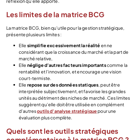
réflexion qu’elle apporte.
Les limites de la matrice BCG
La matrice BCG, bien qu’utile pour la gestion stratégique,
présente plusieurs limites :
Elle
simplifie excessivement la réalité
en ne
considérant que la croissance du marché et la part de
marché relative,
Elle
néglige d’autres facteurs importants
comme la
rentabilité et l’innovation, et encourage une vision
court-termiste.
Elle
repose sur des données statiques
, peut être
interprétée subjectivement, et favorise les grandes
unités au détriment des niches de marché. Ces limites
suggèrent qu’elle doit être utilisée en complément
d’autres
outils d’analyse stratégique
pour une
évaluation plus complète.
Quels sont les outils stratégiques
complémentaires à la matrice BCG ?