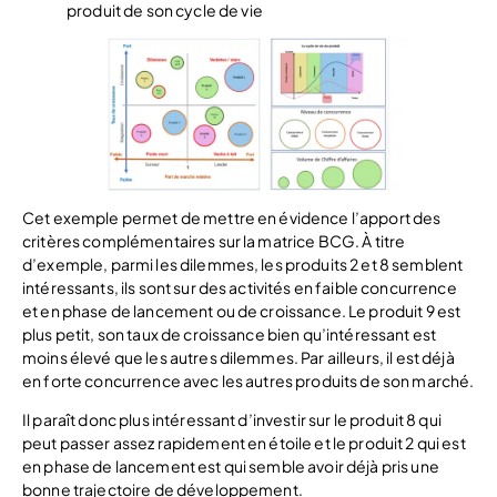
produit de son cycle de vie
Cet exemple permet de mettre en évidence l’apport des
critères complémentaires sur la matrice BCG. À titre
d’exemple, parmi les dilemmes, les produits 2 et 8 semblent
intéressants, ils sont sur des activités en faible concurrence
et en phase de lancement ou de croissance. Le produit 9 est
plus petit, son taux de croissance bien qu’intéressant est
moins élevé que les autres dilemmes. Par ailleurs, il est déjà
en forte concurrence avec les autres produits de son marché.
Il paraît donc plus intéressant d’investir sur le produit 8 qui
peut passer assez rapidement en étoile et le produit 2 qui est
en phase de lancement est qui semble avoir déjà pris une
bonne trajectoire de développement.