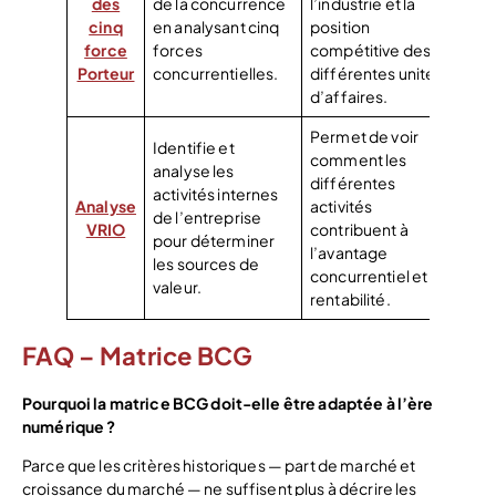
des
de la concurrence
l’industrie et la
cinq
en analysant cinq
position
force
forces
compétitive des
Porteur
concurrentielles.
différentes unités
d’affaires.
Permet de voir
Identifie et
comment les
analyse les
différentes
activités internes
Analyse
activités
de l’entreprise
VRIO
contribuent à
pour déterminer
l’avantage
les sources de
concurrentiel et à la
valeur.
rentabilité.
FAQ – Matrice BCG
Pourquoi la matrice BCG doit-elle être adaptée à l’ère
numérique ?
Parce que les critères historiques — part de marché et
croissance du marché — ne suffisent plus à décrire les