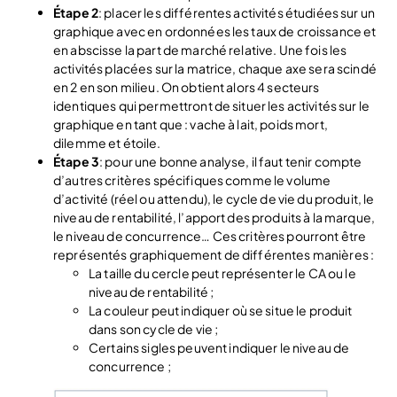
Étape 2
: placer les différentes activités étudiées sur un
graphique avec en ordonnées les taux de croissance et
en abscisse la part de marché relative. Une fois les
activités placées sur la matrice, chaque axe sera scindé
en 2 en son milieu. On obtient alors 4 secteurs
identiques qui permettront de situer les activités sur le
graphique en tant que : vache à lait, poids mort,
dilemme et étoile.
Étape 3
: pour une bonne analyse, il faut tenir compte
d’autres critères spécifiques comme le volume
d’activité (réel ou attendu), le cycle de vie du produit, le
niveau de rentabilité, l’apport des produits à la marque,
le niveau de concurrence… Ces critères pourront être
représentés graphiquement de différentes manières :
La taille du cercle peut représenter le CA ou le
niveau de rentabilité ;
La couleur peut indiquer où se situe le produit
dans son cycle de vie ;
Certains sigles peuvent indiquer le niveau de
concurrence ;