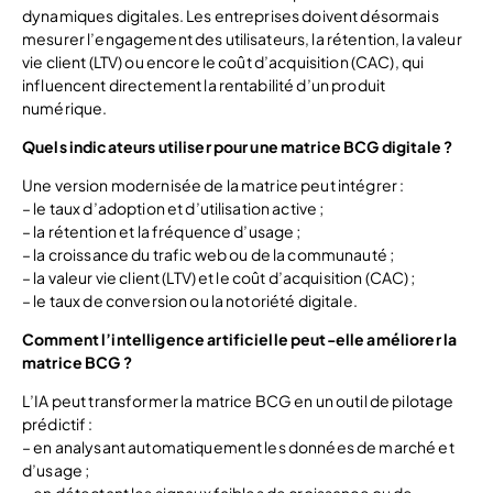
dynamiques digitales. Les entreprises doivent désormais
mesurer l’engagement des utilisateurs, la rétention, la valeur
vie client (LTV) ou encore le coût d’acquisition (CAC), qui
influencent directement la rentabilité d’un produit
numérique.
Quels indicateurs utiliser pour une matrice BCG digitale ?
Une version modernisée de la matrice peut intégrer :
– le taux d’adoption et d’utilisation active ;
– la rétention et la fréquence d’usage ;
– la croissance du trafic web ou de la communauté ;
– la valeur vie client (LTV) et le coût d’acquisition (CAC) ;
– le taux de conversion ou la notoriété digitale.
Comment l’intelligence artificielle peut-elle améliorer la
matrice BCG ?
L’IA peut transformer la matrice BCG en un outil de pilotage
prédictif :
– en analysant automatiquement les données de marché et
d’usage ;
– en détectant les signaux faibles de croissance ou de