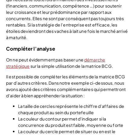
(financiers, communication, compétence …) pour soutenir
leur croissance et leur prédominance par rapport aux
concurrents. Elles ne sont par conséquent pas toujours très
rentables. Si la stratégie de l’entreprise est efficace, les
étoiles deviendront des vaches à lait une fois le marché arrivé
à maturité.
Compléter l’analyse
On ne peut évidemment pas baser une
démarche
stratégique
sur la simple utilisation de la matrice BCG.
Il est possible de compléter les éléments de la matrice BCG
par d’autres critères. Dans notre exemple ci-dessous, nous
avons ajouté des critères complémentaires qui permettront
d’aider à bien appréhender la situation :
La taille de cercles représente le chiffre d’affaires de
chaque produit au sein du portefeuille
La couleur du contour permet d’indiquer si la
concurrence du produit est faible, moyenne ou forte
La couleur du cercle permet de situer ou en est le