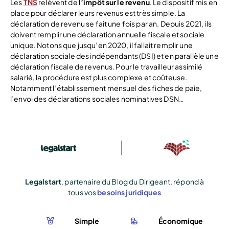
Les
TNS
relèvent de
l’impôt sur le revenu
. Le dispositif mis en
place pour déclarer leurs revenus est très simple. La
déclaration de revenu se fait une fois par an. Depuis 2021, ils
doivent remplir une déclaration annuelle fiscale et sociale
unique.
Notons que jusqu’en 2020, il fallait remplir une
déclaration sociale des indépendants (DSI) et en parallèle une
déclaration fiscale de revenus.
Pour le travailleur assimilé
salarié, la procédure est plus complexe et coûteuse.
Notamment l’établissement mensuel des fiches de paie,
l’envoi des déclarations sociales nominatives DSN…
Legalstart
, partenaire du Blog du Dirigeant, répond à
tous vos
besoins juridiques
Simple
Économique