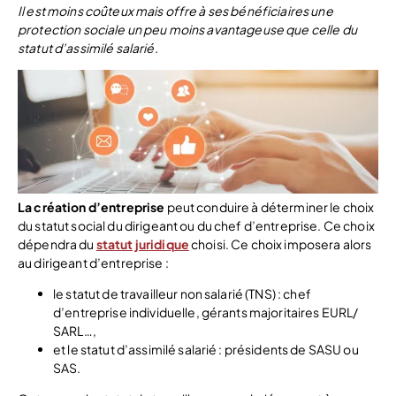
Il est moins coûteux mais offre à ses bénéficiaires une
protection sociale un peu moins avantageuse que celle du
statut d’assimilé salarié.
La création d’entreprise
peut conduire à déterminer le choix
du statut social du dirigeant ou du chef d’entreprise. Ce choix
dépendra du
statut juridique
choisi. Ce choix imposera alors
au dirigeant d’entreprise :
le statut de travailleur non salarié (TNS) : chef
d’entreprise individuelle, gérants majoritaires EURL/
SARL…,
et le statut d’assimilé salarié : présidents de SASU ou
SAS.