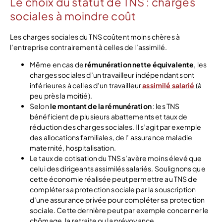
Le choix du statut de TNS : charges
sociales à moindre coût
Les charges sociales du TNS coûtent moins chères à
l’entreprise contrairement à celles de l’assimilé.
Même en cas de
rémunération nette équivalente
, les
charges sociales d’un travailleur indépendant sont
inférieures à celles d’un travailleur
assimilé salarié
(à
peu près la moitié).
Selon
le montant de la rémunération
: les TNS
bénéficient de plusieurs abattements et taux de
réduction des charges sociales. Il s’agit par exemple
des allocations familiales, de l’ assurance maladie
maternité, hospitalisation.
Le taux de cotisation du TNS s’avère moins élevé que
celui des dirigeants assimilés salariés. Soulignons que
cette économie réalisée peut permettre au TNS de
compléter sa protection sociale par la souscription
d’une assurance privée pour compléter sa protection
sociale. Cette dernière peut par exemple concerner le
chômage, la retraite ou la prévoyance.