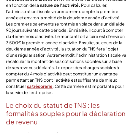
en fonction de
la nature de l’activité.
Pour calculer,
l’administration fiscale va prendre en compte la première
année et environ la moitié de la deuxième année d’activité.
Les premiers paiements seront mis en place dans un délai de
90 jours suivants cette période.
En réalité, il court à compter
du 4ème mois d’activité. Le montant forfaitaire est d’environ
3 500€ la première année d’activité. Ensuite, au cours de la
deuxième année d’activité, la situation du TNS fera l’objet
d’une régularisation. Autrement dit, l’administration fiscale va
recalculer le montant de ses cotisations sociales sur la base
de ses revenus déclarés.
Le report des charges sociales à
compter du 4 mois d’activité peut constituer un avantage
permettant an TNS dont l’activité est suffisante de mieux
constituer
sa trésorerie
. Cette dernière est importante pour
la survie de l’entreprise.
Le choix du statut de TNS : les
formalités souples pour la déclaration
de revenu