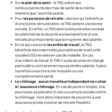
Sur
le plan de la sant
é : le TNS a droit aux
remboursements des frais de santé de la même
manière que l’assimilé salarié.
Pour
les pensions de retraite :
dès lors qu’il bénéficie
d’une bonne rémunération, le TNS obtient une bonne
retraite. En effet, un TNS dont la rémunération excède
les plafonds de la sécurité sociale bénéficie d’une
retraite plus importante que la moyenne des salariés.
En ce qui concerne
les arrêts de travail,
le TNS
bénéficie des indemnités journalières de la sécurité
sociale (IJSS) versées en cas de maladie. En cas
d’accident du travail, le TNS n’a pas de prise en charge
particulière contrairement aux assimilés salariés. Il peut
toutefois souscrire à une mutuelle ou une
complémentaire santé.
Le chômage
:
aucun travailleur indépendant ne cotise
à l’assurance chômage
. En cas de perte d’emploi, il ne
pourra pas se prévaloir d’une couverture sociale contre
le chômage. Il est donc important de souscrire à une
assurance privée (contrat de retraite Madelin).