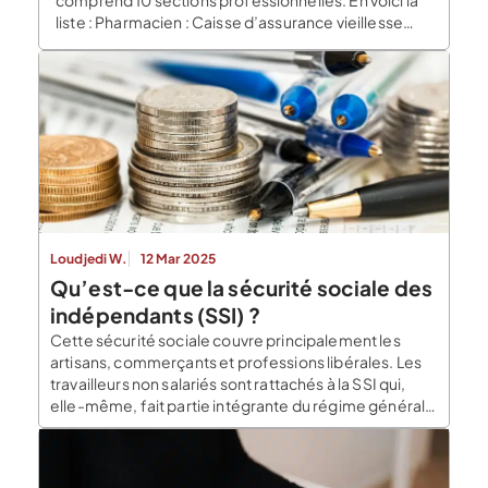
comprend 10 sections professionnelles. En voici la
liste : Pharmacien : Caisse d’assurance vieillesse
des pharmaciens (CAVP) ; Notaire : […]
Loudjedi W.
12 Mar 2025
Qu’est-ce que la sécurité sociale des
indépendants (SSI) ?
Cette sécurité sociale couvre principalement les
artisans, commerçants et professions libérales. Les
travailleurs non salariés sont rattachés à la SSI qui,
elle-même, fait partie intégrante du régime générale
de la sécurité sociale. Qui est affilié à la SSI ? La SSI
n’est pas un organisme indépendant mais dépendant
du régime général de la sécurité sociale. […]