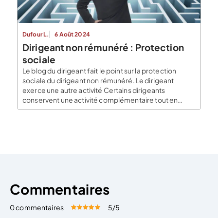
Dufour L.
6 Août 2024
Dirigeant non rémunéré : Protection
sociale
Le blog du dirigeant fait le point sur la protection
sociale du dirigeant non rémunéré. Le dirigeant
exerce une autre activité Certains dirigeants
conservent une activité complémentaire tout en
créant leur entreprise, ils perçoivent alors un revenu
parfois diminué mais qui, étant soumis aux cotisations
sociales leur permet de bénéficier d’une protection
sociale. Si cette situation […]
Commentaires
0 commentaires
5
/5
Évaluez cet article:
Donner une note