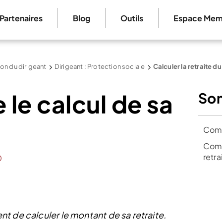
Partenaires
Blog
Outils
Espace Mem
on du dirigeant
Dirigeant : Protection sociale
Calculer la retraite du
le calcul de sa
So
Comm
Comm
retra
0
t de calculer le montant de sa retraite.