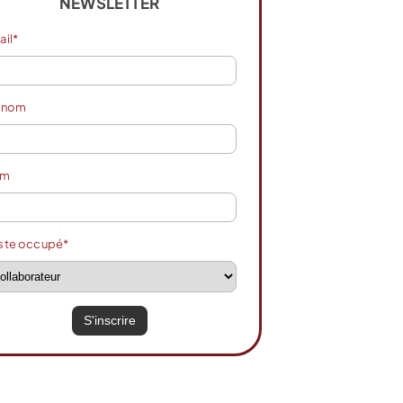
NEWSLETTER
ail*
énom
om
ste occupé*