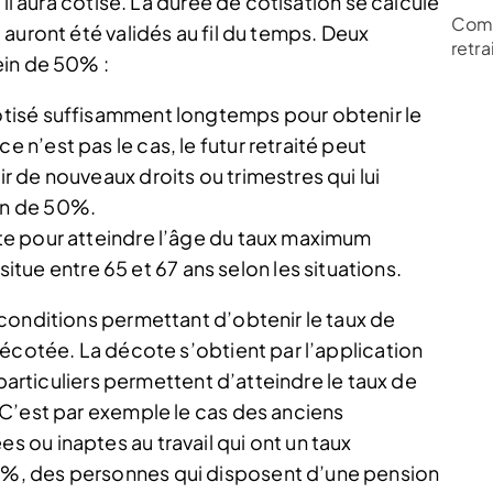
 il aura cotisé. La durée de cotisation se calcule
Comm
auront été validés au fil du temps. Deux
retra
ein de 50% :
cotisé suffisamment longtemps pour obtenir le
e n’est pas le cas, le futur retraité peut
ir de nouveaux droits ou trimestres qui lui
ein de 50%.
aite pour atteindre l’âge du taux maximum
ue entre 65 et 67 ans selon les situations.
conditions permettant d’obtenir le taux de
décotée. La décote s’obtient par l’application
 particuliers permettent d’atteindre le taux de
C’est par exemple le cas des anciens
ou inaptes au travail qui ont un taux
%, des personnes qui disposent d’une pension