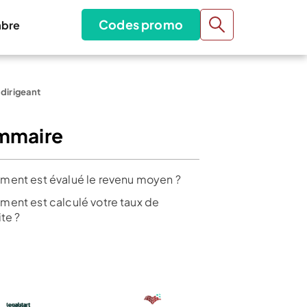
Codes promo
bre
 dirigeant
mmaire
ent est évalué le revenu moyen ?
ent est calculé votre taux de
ite ?