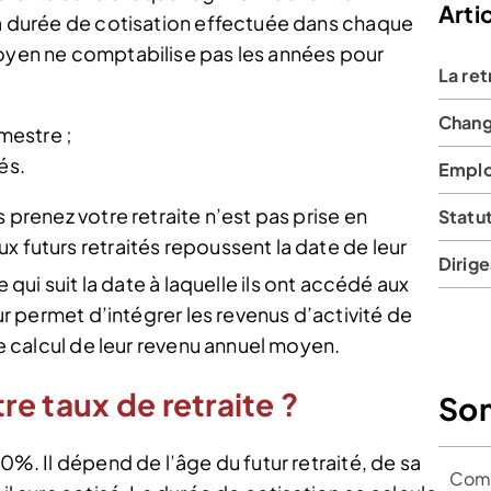
Artic
 la durée de cotisation effectuée dans chaque
moyen ne comptabilise pas les années pour
La ret
Chang
imestre ;
és.
Emplo
s prenez votre retraite n’est pas prise en
Statut
x futurs retraités repoussent la date de leur
Dirig
e qui suit la date à laquelle ils ont accédé aux
eur permet d’intégrer les revenus d’activité de
 le calcul de leur revenu annuel moyen.
e taux de retraite ?
So
50%. Il dépend de l’âge du futur retraité, de sa
Comm